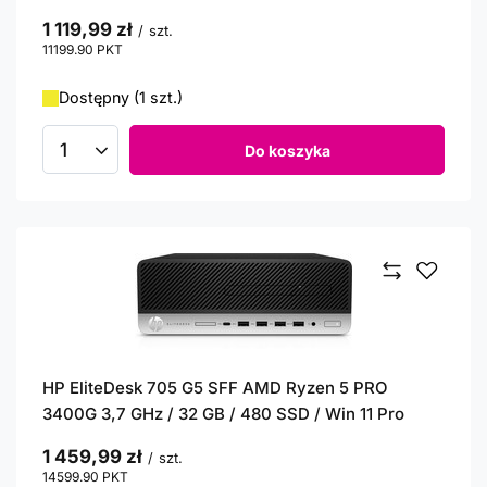
1 119,99 zł
/
szt.
11199.90
PKT
punktów
Dostępny (1 szt.)
Do koszyka
Ilość produktów
HP EliteDesk 705 G5 SFF AMD Ryzen 5 PRO
3400G 3,7 GHz / 32 GB / 480 SSD / Win 11 Pro
1 459,99 zł
/
szt.
14599.90
PKT
punktów