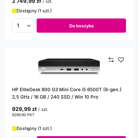
2 749,99 zł
/
szt.
Dostępny (1 szt.)
Do koszyka
Ilość produktów
HP EliteDesk 800 G3 Mini Core i5 6500T (6-gen.)
2,5 GHz / 16 GB / 240 SSD / Win 10 Pro
929,99 zł
/
szt.
9299.90
PKT
punktów
Dostępny (1 szt.)