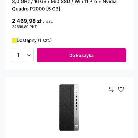
3,0 GHz / 16 GB / 960 SSD / Win 11 Pro + Nvidia
Quadro P2000 [5 GB]
2 469,98 zł
/
szt.
24699.80
PKT
punktów
Dostępny (1 szt.)
Do koszyka
Ilość produktów