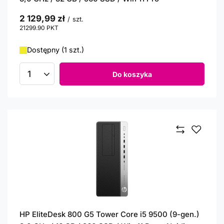
2 129,99 zł
/
szt.
21299.90
PKT
punktów
Dostępny (1 szt.)
Do koszyka
Ilość produktów
HP EliteDesk 800 G5 Tower Core i5 9500 (9-gen.)