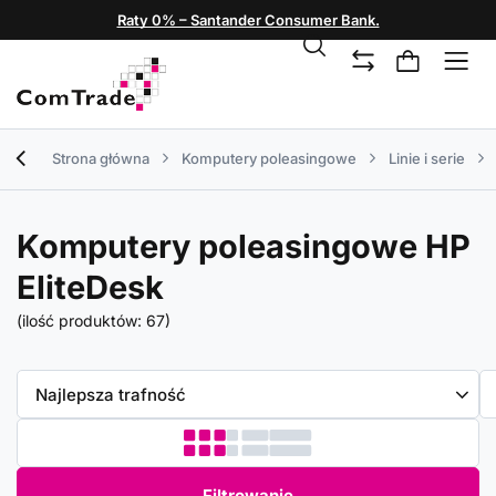
Raty 0% – Santander Consumer Bank.
Strona główna
Komputery poleasingowe
Linie i serie
Komputery poleasingowe HP
EliteDesk
(ilość produktów:
67
)
Zmień sortowanie
Najlepsza trafność
Filtrowanie