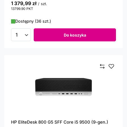
1 379,99 zł
/
szt.
13799.90
PKT
punktów
Dostępny (36 szt.)
Do koszyka
Ilość produktów
HP EliteDesk 800 G5 SFF Core i5 9500 (9-gen.)