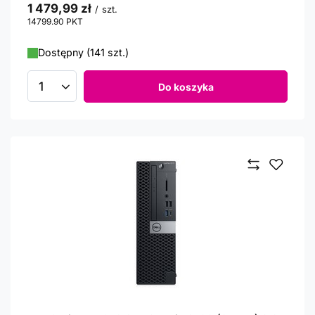
1 479,99 zł
/
szt.
14799.90
PKT
punktów
Dostępny (141 szt.)
Do koszyka
Ilość produktów