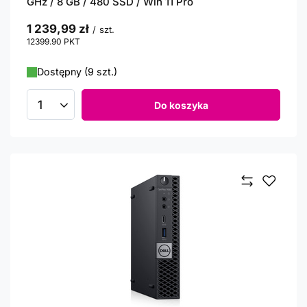
GHz / 8 GB / 480 SSD / Win 11 Pro
1 239,99 zł
/
szt.
12399.90
PKT
punktów
Dostępny (9 szt.)
Do koszyka
Ilość produktów