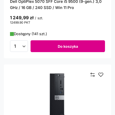
Dell OptiPlex 5070 SFF Core i5 9500 (9-gen.) 3,0
GHz / 16 GB / 240 SSD / Win 11 Pro
1 249,99 zł
/
szt.
12499.90
PKT
punktów
Dostępny (141 szt.)
Do koszyka
Ilość produktów