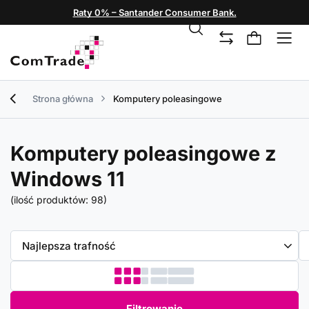
Raty 0% – Santander Consumer Bank.
Strona główna
Komputery poleasingowe
Komputery poleasingowe z
Windows 11
(ilość produktów:
98
)
Zmień sortowanie
Najlepsza trafność
Filtrowanie