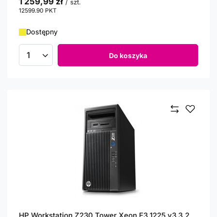
1 259,99 zł
/
szt.
12599.90
PKT
punktów
Dostępny
Do koszyka
Ilość produktów
HP Workstation Z230 Tower Xeon E3 1225 v3 3,2