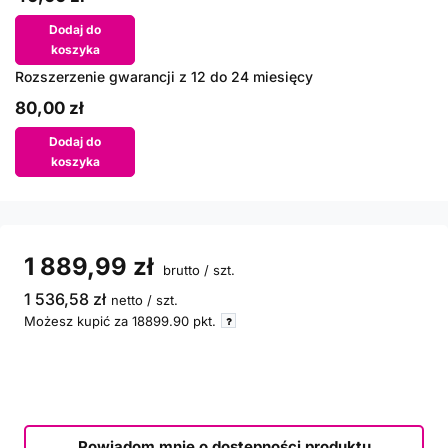
Dodaj do
koszyka
Rozszerzenie gwarancji z 12 do 24 miesięcy
80,00 zł
Dodaj do
koszyka
1 889,99 zł
brutto
/
szt.
1 536,58 zł
netto
/
szt.
Możesz kupić za
18899.90
pkt.
Powiadom mnie o dostępności produktu