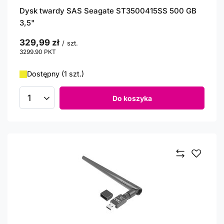
Dysk twardy SAS Seagate ST3500415SS 500 GB
3,5"
329,99 zł
/
szt.
3299.90
PKT
punktów
Dostępny (1 szt.)
Do koszyka
Ilość produktów