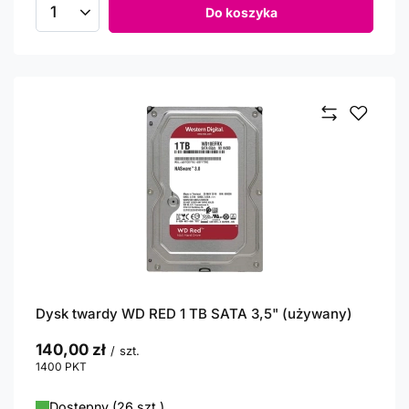
Do koszyka
Ilość produktów
Dysk twardy WD RED 1 TB SATA 3,5" (używany)
140,00 zł
/
szt.
1400
PKT
punktów
Dostępny (26 szt.)