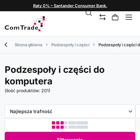
Raty 0% – Santander Consumer Bank.
Strona główna
Podzespoły i części
Podzespoły i części 
Podzespoły i części do
komputera
(ilość produktów:
201
)
Zmień sortowanie
Najlepsza trafność
Filtrowanie