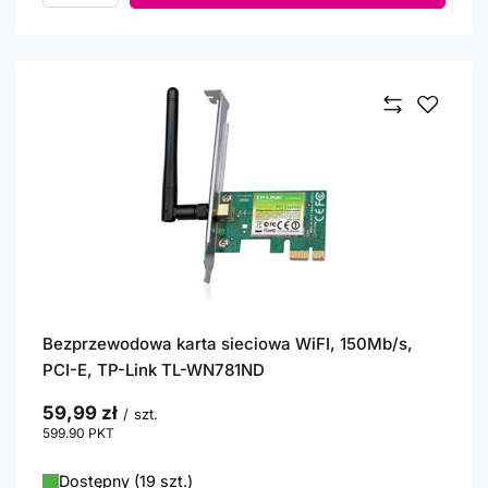
Bezprzewodowa karta sieciowa WiFI, 150Mb/s,
PCI-E, TP-Link TL-WN781ND
59,99 zł
/
szt.
599.90
PKT
punktów
Dostępny (19 szt.)