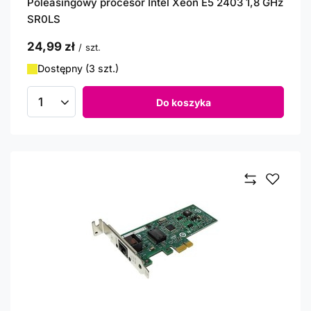
Poleasingowy procesor Intel Xeon E5 2403 1,8 GHz
SR0LS
24,99 zł
/
szt.
Dostępny (3 szt.)
Do koszyka
Ilość produktów