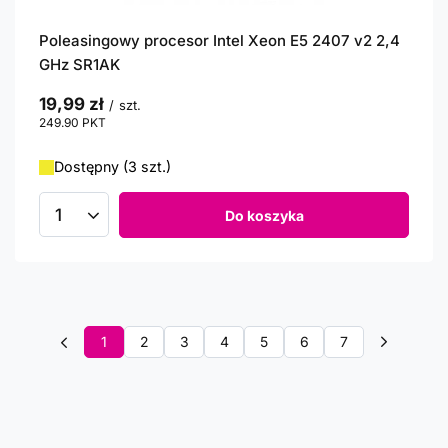
Poleasingowy procesor Intel Xeon E5 2407 v2 2,4
GHz SR1AK
19,99 zł
/
szt.
249.90
PKT
punktów
Dostępny (3 szt.)
Do koszyka
Ilość produktów
1
2
3
4
5
6
7