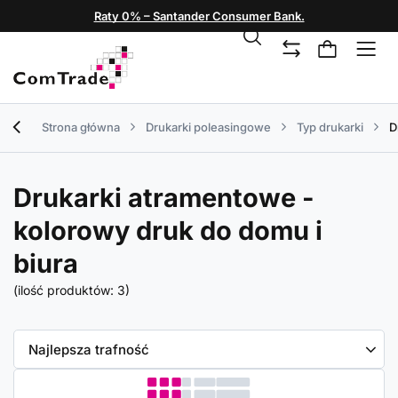
Raty 0% – Santander Consumer Bank.
Strona główna
Drukarki poleasingowe
Typ drukarki
D
Drukarki atramentowe -
kolorowy druk do domu i
biura
(ilość produktów:
3
)
Zmień sortowanie
Najlepsza trafność