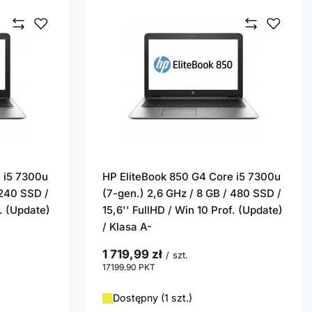
 i5 7300u
HP EliteBook 850 G4 Core i5 7300u
 240 SSD /
(7-gen.) 2,6 GHz / 8 GB / 480 SSD /
f. (Update)
15,6'' FullHD / Win 10 Prof. (Update)
/ Klasa A-
1 719,99 zł
/
szt.
17199.90
PKT
punktów
Dostępny (1 szt.)