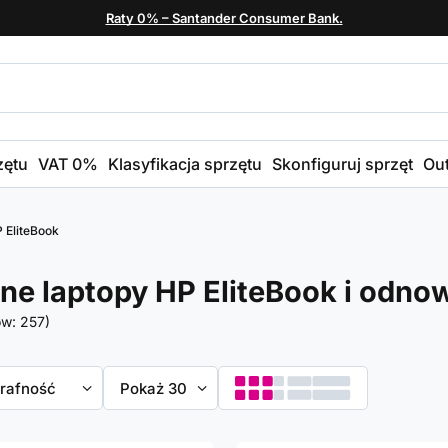
Raty 0% – Santander Consumer Bank.
zętu
VAT 0%
Klasyfikacja sprzętu
Skonfiguruj sprzęt
Out
 EliteBook
e laptopy HP EliteBook i odnow
ów:
257
)
towanie
trafność
Zmień ilość wyświetlanych produktów
Pokaż 30