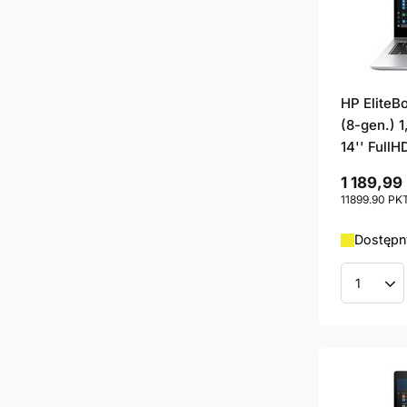
HP EliteB
(8-gen.) 1
14'' FullH
1 189,99 
11899.90
PK
Dostępny
Ilość p