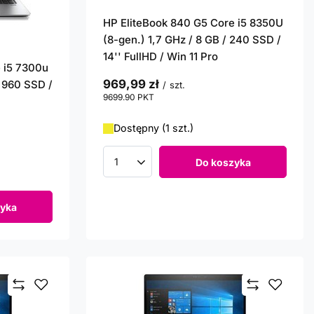
HP EliteBook 840 G5 Core i5 8350U
(8-gen.) 1,7 GHz / 8 GB / 240 SSD /
14'' FullHD / Win 11 Pro
 i5 7300u
969,99 zł
/ 960 SSD /
/
szt.
9699.90
PKT
punktów
Dostępny (1 szt.)
Do koszyka
Ilość produktów
yka