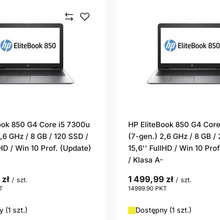
ook 850 G4 Core i5 7300u
HP EliteBook 850 G4 Core
,6 GHz / 8 GB / 120 SSD /
(7-gen.) 2,6 GHz / 8 GB /
lHD / Win 10 Prof. (Update)
15,6'' FullHD / Win 10 Pro
/ Klasa A-
 zł
1 499,99 zł
/
szt.
/
szt.
T
punktów
14999.90
PKT
punktów
 (1 szt.)
Dostępny (1 szt.)