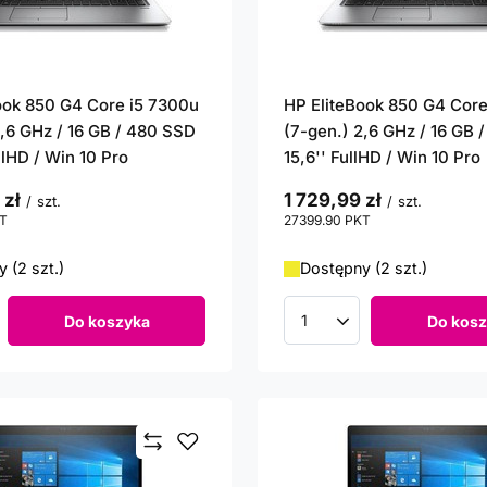
ook 850 G4 Core i5 7300u
HP EliteBook 850 G4 Core
2,6 GHz / 16 GB / 480 SSD
(7-gen.) 2,6 GHz / 16 GB 
ullHD / Win 10 Pro
15,6'' FullHD / Win 10 Pro
 zł
1 729,99 zł
/
szt.
/
szt.
T
punktów
27399.90
PKT
punktów
 (2 szt.)
Dostępny (2 szt.)
Do koszyka
Do kosz
roduktów
Ilość produktów