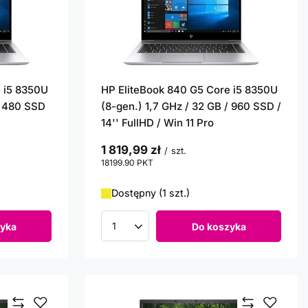
 i5 8350U
HP EliteBook 840 G5 Core i5 8350U
/ 480 SSD
(8-gen.) 1,7 GHz / 32 GB / 960 SSD /
14'' FullHD / Win 11 Pro
1 819,99 zł
/
szt.
18199.90
PKT
punktów
Dostępny (1 szt.)
yka
Do koszyka
Ilość produktów