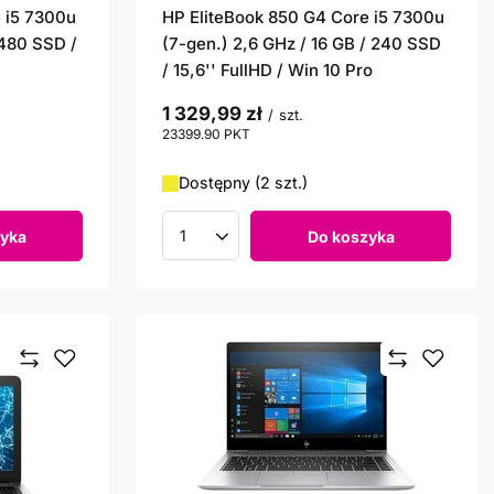
 i5 7300u
HP EliteBook 850 G4 Core i5 7300u
 480 SSD /
(7-gen.) 2,6 GHz / 16 GB / 240 SSD
/ 15,6'' FullHD / Win 10 Pro
1 329,99 zł
/
szt.
23399.90
PKT
punktów
Dostępny (2 szt.)
yka
Do koszyka
Ilość produktów