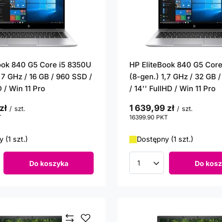
ook 840 G5 Core i5 8350U
HP EliteBook 840 G5 Core
,7 GHz / 16 GB / 960 SSD /
(8-gen.) 1,7 GHz / 32 GB 
D / Win 11 Pro
/ 14'' FullHD / Win 11 Pro
zł
1 639,99 zł
/
szt.
/
szt.
T
punktów
16399.90
PKT
punktów
 (1 szt.)
Dostępny (1 szt.)
Do koszyka
Do kosz
roduktów
Ilość produktów