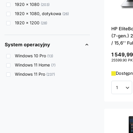
1920 x 1080
203
1920 x 1080, dotykowa
26
1920 x 1200
28
HP EliteB
(7-gen.) 
/ 15,6'' F
System operacyjny
1 549,99
Windows 10 Pro
13
25599.90
PK
Windows 11 Home
7
Dostępny
Windows 11 Pro
237
Ilość p