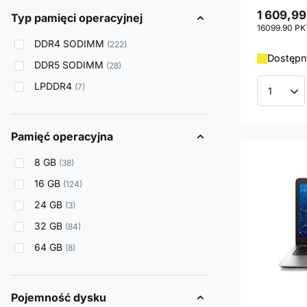
1 609,99
Typ pamięci operacyjnej
16099.90
PK
DDR4 SODIMM
222
Dostępny
DDR5 SODIMM
28
LPDDR4
7
Ilość p
Pamięć operacyjna
8 GB
38
16 GB
124
24 GB
3
32 GB
84
64 GB
8
Pojemność dysku