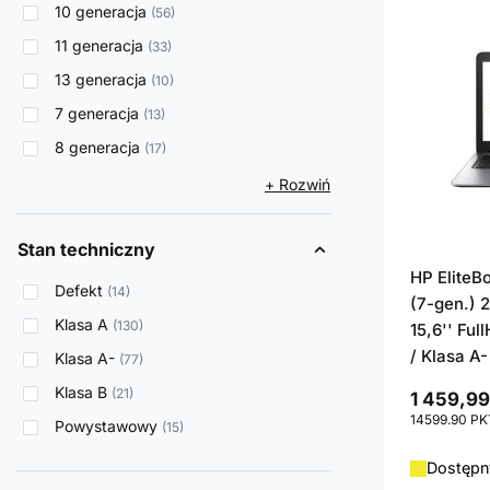
10 generacja
56
11 generacja
33
13 generacja
10
7 generacja
13
8 generacja
17
+ Rozwiń
Stan techniczny
HP EliteB
Defekt
14
(7-gen.) 2
Klasa A
130
15,6'' Ful
/ Klasa A-
Klasa A-
77
Klasa B
21
1 459,99
14599.90
PK
Powystawowy
15
Dostępny