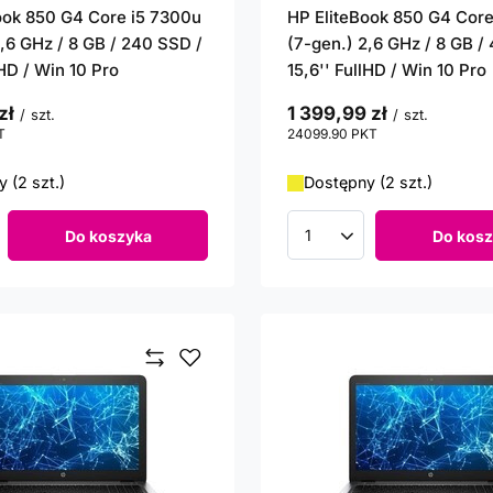
ook 850 G4 Core i5 7300u
HP EliteBook 850 G4 Core
2,6 GHz / 8 GB / 240 SSD /
(7-gen.) 2,6 GHz / 8 GB /
lHD / Win 10 Pro
15,6'' FullHD / Win 10 Pro
zł
1 399,99 zł
/
szt.
/
szt.
T
punktów
24099.90
PKT
punktów
 (2 szt.)
Dostępny (2 szt.)
Do koszyka
Do kosz
roduktów
Ilość produktów