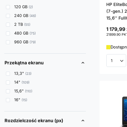
HP EliteB
120 GB
2
(7-gen.) 
240 GB
46
15,6'' Ful
2 TB
55
1 179,99 
480 GB
75
21899.90
PK
960 GB
79
Dostępny
Przekątna ekranu
Ilość p
13,3"
23
14"
109
15,6"
110
16"
15
Rozdzielczość ekranu (px)