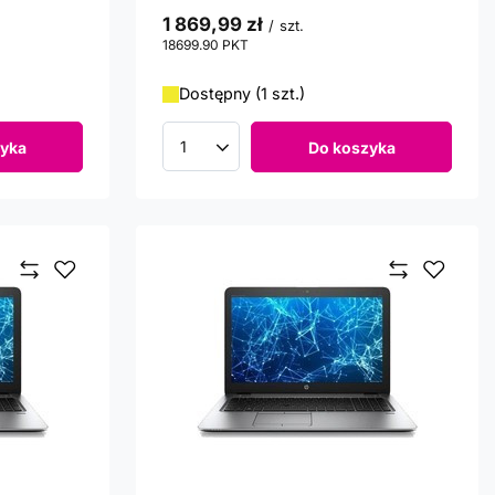
1 869,99 zł
/
szt.
18699.90
PKT
punktów
Dostępny (1 szt.)
yka
Do koszyka
Ilość produktów