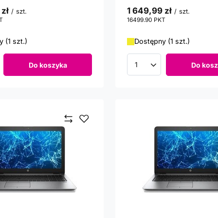
 zł
1 649,99 zł
/
szt.
/
szt.
T
punktów
16499.90
PKT
punktów
 (1 szt.)
Dostępny (1 szt.)
Do koszyka
Do kosz
roduktów
Ilość produktów