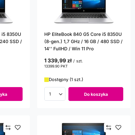
 i5 8350U
HP EliteBook 840 G5 Core i5 8350U
/ 240 SSD /
(8-gen.) 1,7 GHz / 16 GB / 480 SSD /
14'' FullHD / Win 11 Pro
1 339,99 zł
/
szt.
13399.90
PKT
punktów
Dostępny (1 szt.)
yka
Do koszyka
Ilość produktów