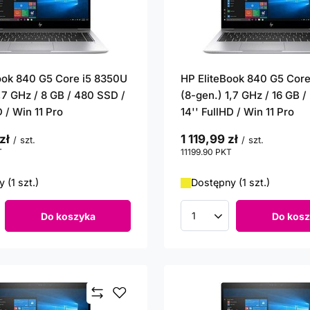
ook 840 G5 Core i5 8350U
HP EliteBook 840 G5 Core
,7 GHz / 8 GB / 480 SSD /
(8-gen.) 1,7 GHz / 16 GB 
D / Win 11 Pro
14'' FullHD / Win 11 Pro
zł
1 119,99 zł
/
szt.
/
szt.
T
punktów
11199.90
PKT
punktów
 (1 szt.)
Dostępny (1 szt.)
Do koszyka
Do kosz
roduktów
Ilość produktów