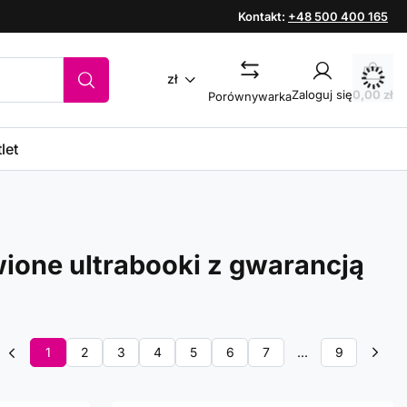
Kontakt:
+48 500 400 165
zł
Zaloguj się
0,00 zł
Porównywarka
let
ione ultrabooki z gwarancją
1
2
3
4
5
6
7
...
9