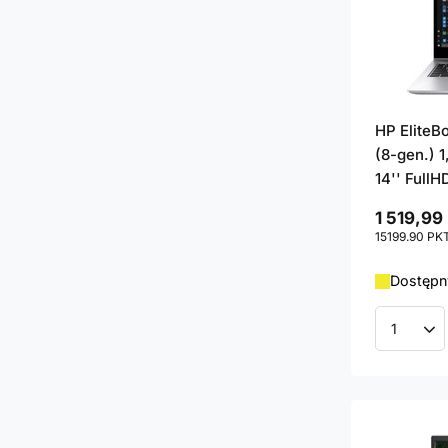
HP EliteB
(8-gen.) 1
14'' FullH
1 519,99 
15199.90
PK
Dostępny
Ilość p