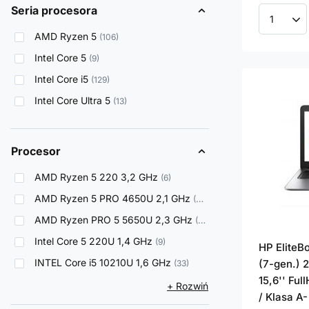
Seria procesora
Ilość p
AMD Ryzen 5
106
Intel Core 5
9
Intel Core i5
129
Intel Core Ultra 5
13
Procesor
AMD Ryzen 5 220 3,2 GHz
6
AMD Ryzen 5 PRO 4650U 2,1 GHz
39
AMD Ryzen PRO 5 5650U 2,3 GHz
61
Intel Core 5 220U 1,4 GHz
9
HP EliteB
INTEL Core i5 10210U 1,6 GHz
(7-gen.) 2
33
15,6'' Ful
+ Rozwiń
/ Klasa A-