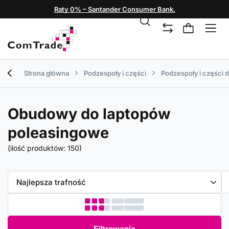
Raty 0% – Santander Consumer Bank.
Strona główna
Podzespoły i części
Podzespoły i części 
Obudowy do laptopów
poleasingowe
(ilość produktów:
150
)
Zmień sortowanie
Najlepsza trafność
Filtrowanie