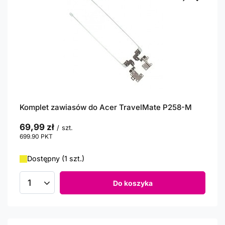
Komplet zawiasów do Acer TravelMate P258-M
69,99 zł
/
szt.
699.90
PKT
punktów
Dostępny (1 szt.)
Do koszyka
Ilość produktów