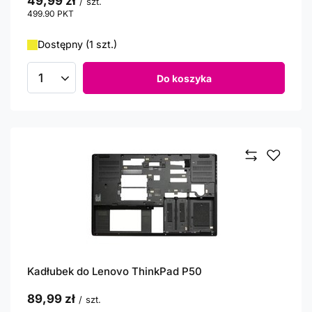
49,99 zł
/
szt.
499.90
PKT
punktów
Dostępny (1 szt.)
Do koszyka
Ilość produktów
Kadłubek do Lenovo ThinkPad P50
89,99 zł
/
szt.