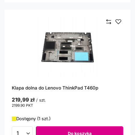
Klapa dolna do Lenovo ThinkPad T460p
219,99 zł
/
szt.
2199.90
PKT
punktów
Dostępny (1 szt.)
Do koszyka