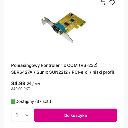
Poleasingowy kontroler 1 x COM (RS-232)
SER6427A / Sunix SUN2212 / PCI-e x1 / niski profil
34,99 zł
/
szt.
349.90
PKT
punktów
Dostępny (37 szt.)
Do koszyka
Ilość produktów