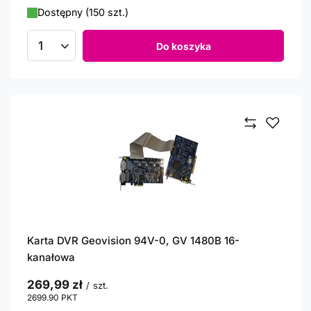
Dostępny (150 szt.)
Do koszyka
Ilość produktów
Karta DVR Geovision 94V-0, GV 1480B 16-
kanałowa
269,99 zł
/
szt.
2699.90
PKT
punktów