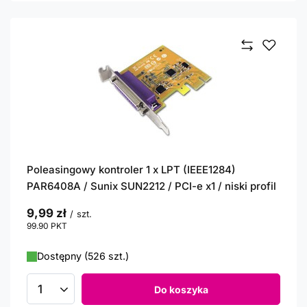
Poleasingowy kontroler 1 x LPT (IEEE1284)
PAR6408A / Sunix SUN2212 / PCI-e x1 / niski profil
9,99 zł
/
szt.
99.90
PKT
punktów
Dostępny (526 szt.)
Do koszyka
Ilość produktów