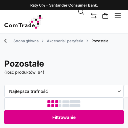
Raty 0% – Santander Consumer Bank.
Strona główna
Akcesoria i peryferia
Pozostałe
Pozostałe
(ilość produktów:
64
)
Zmień sortowanie
Najlepsza trafność
Filtrowanie