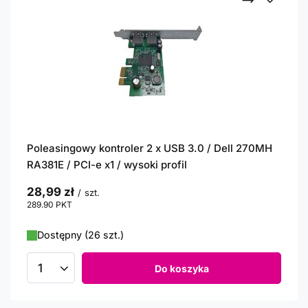
Poleasingowy kontroler 2 x USB 3.0 / Dell 270MH
RA381E / PCI-e x1 / wysoki profil
28,99 zł
/
szt.
289.90
PKT
punktów
Dostępny (26 szt.)
Do koszyka
Ilość produktów