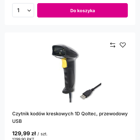
Do koszyka
Ilość produktów
Czytnik kodów kreskowych 1D Qoltec, przewodowy
USB
129,99 zł
/
szt.
1299.90
PKT
punktów