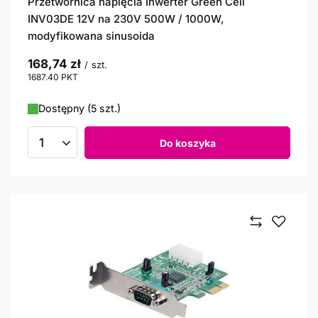
Przetwornica napięcia Inwerter Green Cell
INV03DE 12V na 230V 500W / 1000W,
modyfikowana sinusoida
168,74 zł
/
szt.
1687.40
PKT
punktów
Dostępny (5 szt.)
Do koszyka
Ilość produktów