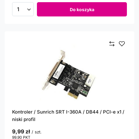
Do koszyka
Ilość produktów
Kontroler / Sunrich SRT I-360A / DB44 / PCI-e x1 /
niski profil
9,99 zł
/
szt.
99.90
PKT
punktów