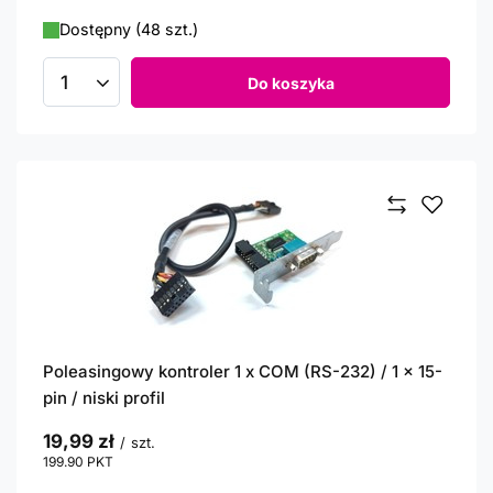
Dostępny (48 szt.)
Do koszyka
Ilość produktów
Poleasingowy kontroler 1 x COM (RS-232) / 1 x 15-
pin / niski profil
19,99 zł
/
szt.
199.90
PKT
punktów