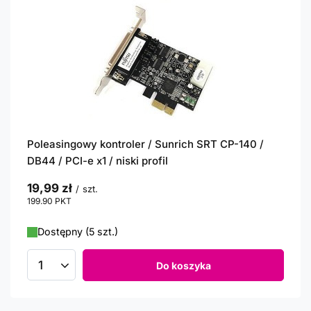
Poleasingowy kontroler / Sunrich SRT CP-140 /
DB44 / PCI-e x1 / niski profil
19,99 zł
/
szt.
199.90
PKT
punktów
Dostępny (5 szt.)
Do koszyka
Ilość produktów