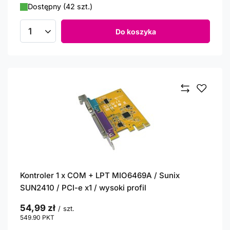
Dostępny (42 szt.)
Do koszyka
Ilość produktów
Kontroler 1 x COM + LPT MIO6469A / Sunix
SUN2410 / PCI-e x1 / wysoki profil
54,99 zł
/
szt.
549.90
PKT
punktów