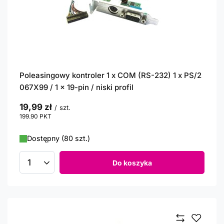
Poleasingowy kontroler 1 x COM (RS-232) 1 x PS/2
067X99 / 1 x 19-pin / niski profil
19,99 zł
/
szt.
199.90
PKT
punktów
Dostępny (80 szt.)
Do koszyka
Ilość produktów