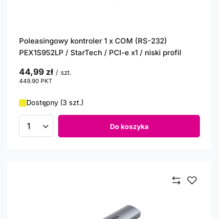
Poleasingowy kontroler 1 x COM (RS-232)
PEX1S952LP / StarTech / PCI-e x1 / niski profil
44,99 zł
/
szt.
449.90
PKT
punktów
Dostępny (3 szt.)
Do koszyka
Ilość produktów