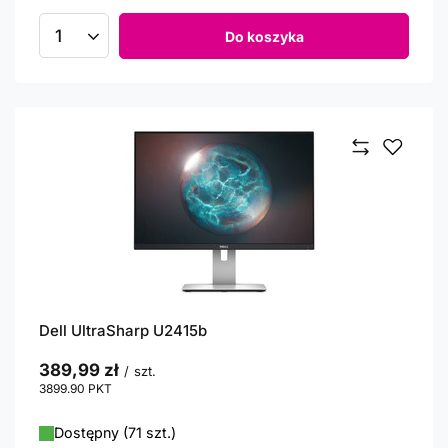
Do koszyka
Ilość produktów
Dell UltraSharp U2415b
389,99 zł
/
szt.
3899.90
PKT
punktów
Dostępny (71 szt.)