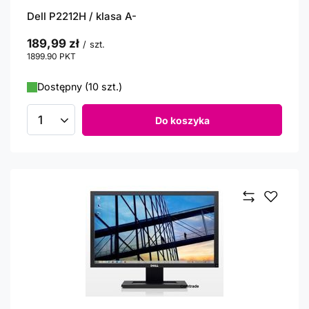
Dell P2212H / klasa A-
189,99 zł
/
szt.
1899.90
PKT
punktów
Dostępny (10 szt.)
Do koszyka
Ilość produktów