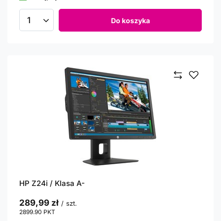
Do koszyka
Ilość produktów
HP Z24i / Klasa A-
289,99 zł
/
szt.
2899.90
PKT
punktów