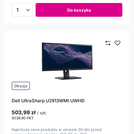
Do koszyka
Ilość produktów
Okazja
Dell UltraSharp U2913WMt UWHD
503,99 zł
/
szt.
5039.90
PKT
punktów
Najniższa cena produktu w okresie 30 dni przed