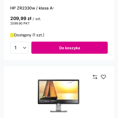
HP ZR2330w / klasa A-
209,99 zł
/
szt.
2099.90
PKT
punktów
Dostępny (1 szt.)
Do koszyka
Ilość produktów