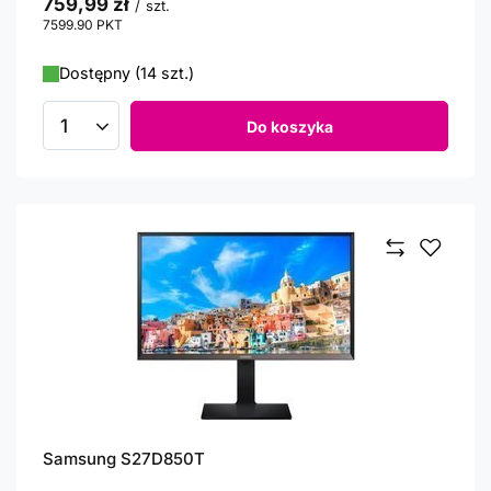
759,99 zł
/
szt.
7599.90
PKT
punktów
Dostępny (14 szt.)
Do koszyka
Ilość produktów
Samsung S27D850T