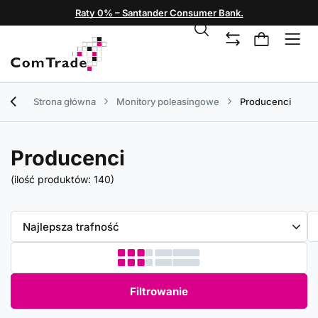
Raty 0% – Santander Consumer Bank.
Strona główna
Monitory poleasingowe
Producenci
Producenci
(ilość produktów:
140
)
Zmień sortowanie
Najlepsza trafność
Filtrowanie