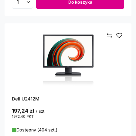
Do koszyka
Ilość produktów
Dell U2412M
197,24 zł
/
szt.
1972.40
PKT
punktów
Dostępny (404 szt.)