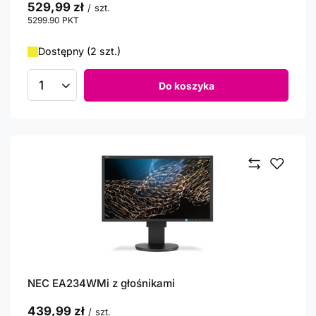
529,99 zł
/
szt.
5299.90
PKT
punktów
Dostępny (2 szt.)
Do koszyka
Ilość produktów
NEC EA234WMi z głośnikami
439,99 zł
/
szt.