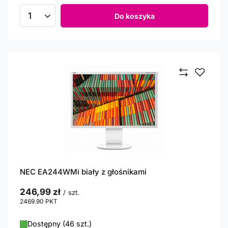
Do koszyka
Ilość produktów
NEC EA244WMi biały z głośnikami
246,99 zł
/
szt.
2469.90
PKT
punktów
Dostępny (46 szt.)