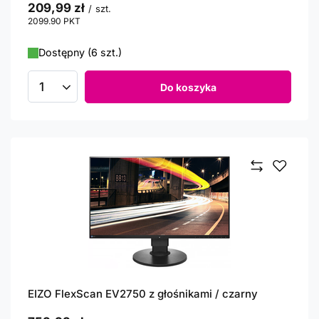
209,99 zł
/
szt.
2099.90
PKT
punktów
Dostępny (6 szt.)
Do koszyka
Ilość produktów
EIZO FlexScan EV2750 z głośnikami / czarny