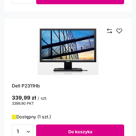
Dell P2311Hb
339,99 zł
/
szt.
3399.90
PKT
punktów
Dostępny (1 szt.)
Do koszyka
Ilość produktów