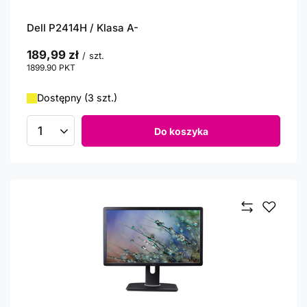
Dell P2414H / Klasa A-
189,99 zł
/
szt.
1899.90
PKT
punktów
Dostępny (3 szt.)
Do koszyka
Ilość produktów