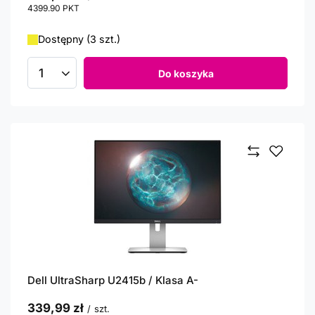
4399.90
PKT
punktów
Dostępny (3 szt.)
Do koszyka
Ilość produktów
Dell UltraSharp U2415b / Klasa A-
339,99 zł
/
szt.