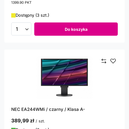
1399.90
PKT
punktów
Dostępny (3 szt.)
Do koszyka
Ilość produktów
NEC EA244WMi / czarny / Klasa A-
389,99 zł
/
szt.