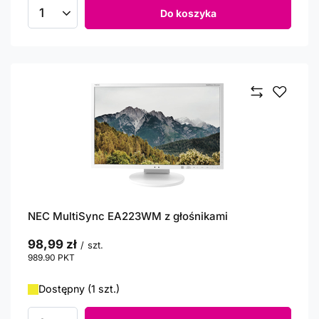
Do koszyka
Ilość produktów
NEC MultiSync EA223WM z głośnikami
98,99 zł
/
szt.
989.90
PKT
punktów
Dostępny (1 szt.)