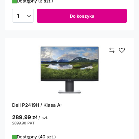
Dostępny (6 szt.)
Do koszyka
Ilość produktów
Dell P2419H / Klasa A-
289,99 zł
/
szt.
2899.90
PKT
punktów
Dostępny (40 szt.)