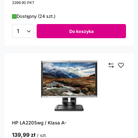
3399.90
PKT
punktów
Dostępny (24 szt.)
Do koszyka
Ilość produktów
HP LA2205wg / Klasa A-
139,99 zł
/
szt.