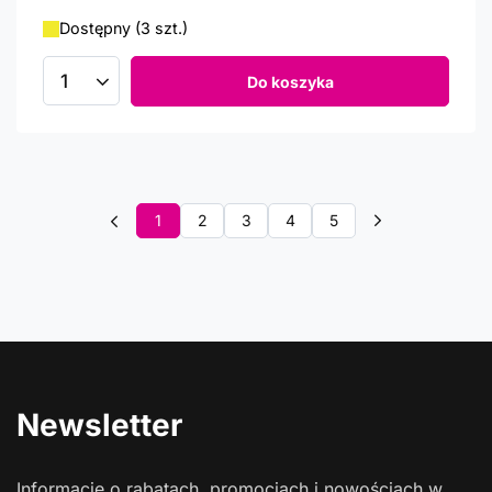
Dostępny (3 szt.)
Do koszyka
Ilość produktów
1
2
3
4
5
Newsletter
Informacje o rabatach, promocjach i nowościach w