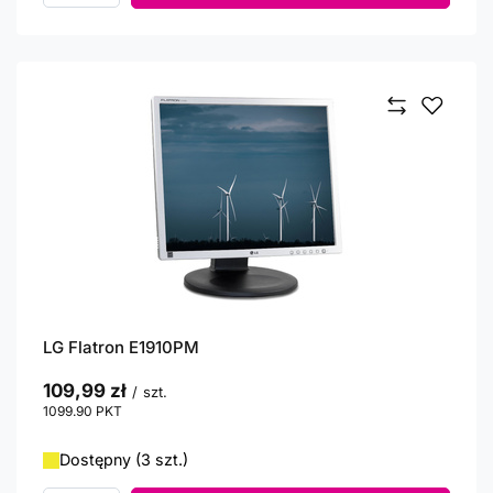
LG Flatron E1910PM
109,99 zł
/
szt.
1099.90
PKT
punktów
Dostępny (3 szt.)