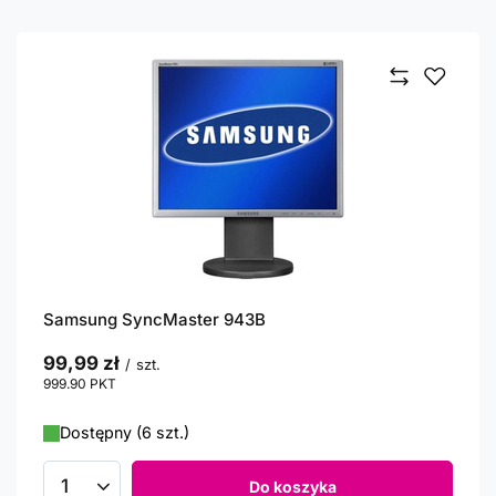
Samsung SyncMaster 943B
99,99 zł
/
szt.
999.90
PKT
punktów
Dostępny (6 szt.)
Do koszyka
Ilość produktów