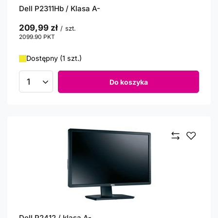
Dell P2311Hb / Klasa A-
209,99 zł
/
szt.
2099.90
PKT
punktów
Dostępny (1 szt.)
Do koszyka
Ilość produktów
Dell P2412 / klasa A-