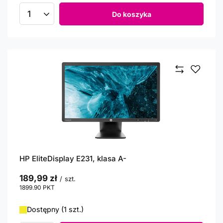
Do koszyka
Ilość produktów
HP EliteDisplay E231, klasa A-
189,99 zł
/
szt.
1899.90
PKT
punktów
Dostępny (1 szt.)