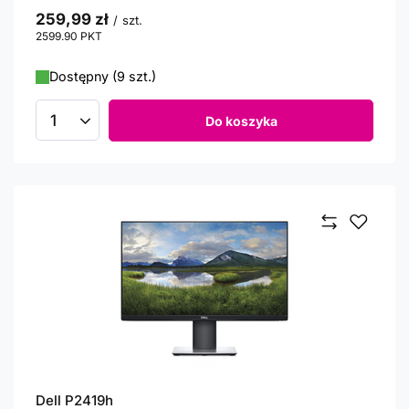
259,99 zł
/
szt.
2599.90
PKT
punktów
Dostępny (9 szt.)
Do koszyka
Ilość produktów
Dell P2419h