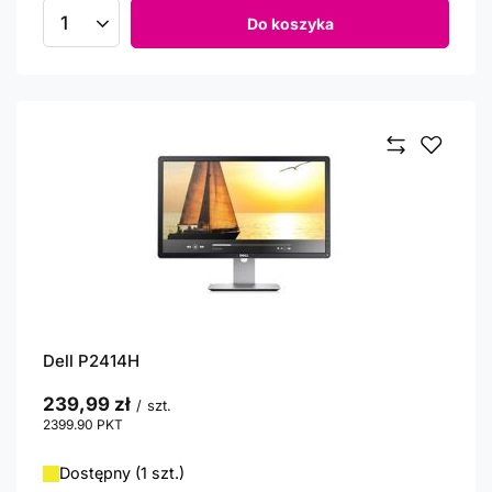
Do koszyka
Ilość produktów
Dell P2414H
239,99 zł
/
szt.
2399.90
PKT
punktów
Dostępny (1 szt.)