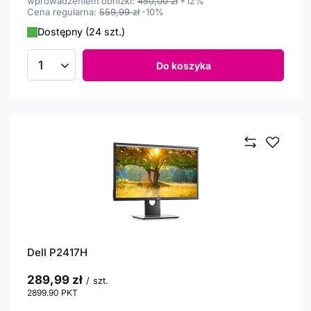
wprowadzeniem obniżki:
450,00 zł
+12%
Cena regularna:
559,99 zł
-10%
Dostępny (24 szt.)
Do koszyka
Ilość produktów
Dell P2417H
289,99 zł
/
szt.
2899.90
PKT
punktów