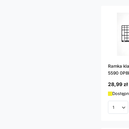
Ramka kla
5590 0P
28,99 zł
Dostępny
Ilość p