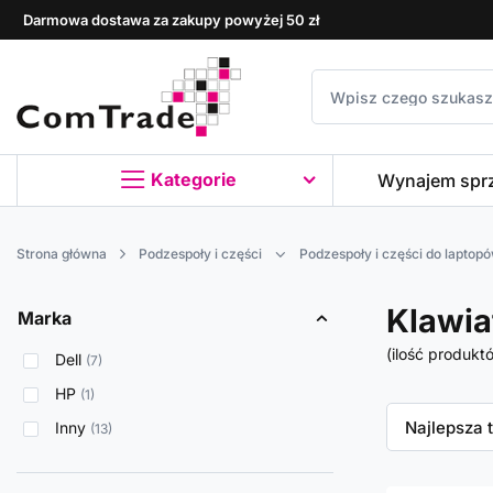
Darmowa dostawa za zakupy powyżej 50 zł
Kategorie
Wynajem spr
Strona główna
Podzespoły i części
Podzespoły i części do laptop
Klawia
Marka
(ilość produkt
Dell
7
HP
1
Zmień sor
Najlepsza 
Inny
13