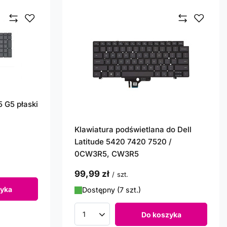
5 G5 płaski
Klawiatura podświetlana do Dell
Latitude 5420 7420 7520 /
0CW3R5, CW3R5
99,99 zł
/
szt.
yka
Dostępny (7 szt.)
Do koszyka
Ilość produktów