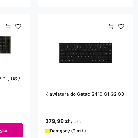
 PL, US /
Klawiatura do Getac S410 G1 G2 G3
379,99 zł
/
szt.
yka
Dostępny (2 szt.)