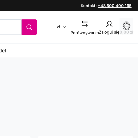
Kontakt:
+48 500 400 165
zł
Zaloguj się
0,00 zł
Porównywarka
let