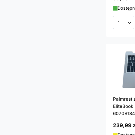
Dostępny
Ilość p
Palmrest 
EliteBook
6070B18
239,99 z
Dostępny