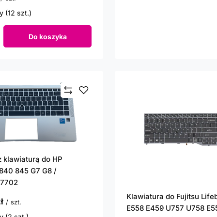
 (12 szt.)
Do koszyka
roduktów
z klawiaturą do HP
 840 845 G7 G8 /
47702
Klawiatura do Fujitsu Lif
ł
/
szt.
E558 E459 U757 U758 E5
 (2 szt.)