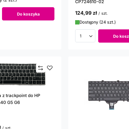
CP724610-02
124,99 zł
/
szt.
Do koszyka
roduktów
Dostępny (24 szt.)
Do kosz
Ilość produktów
a z trackpoint do HP
840 G5 G6
ł
/
szt.