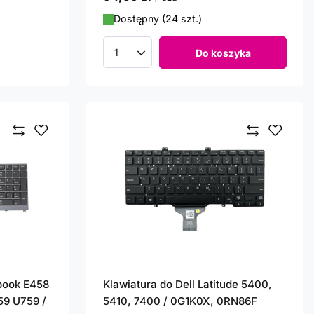
Dostępny (24 szt.)
Do koszyka
Ilość produktów
ebook E458
Klawiatura do Dell Latitude 5400,
59 U759 /
5410, 7400 / 0G1K0X, 0RN86F