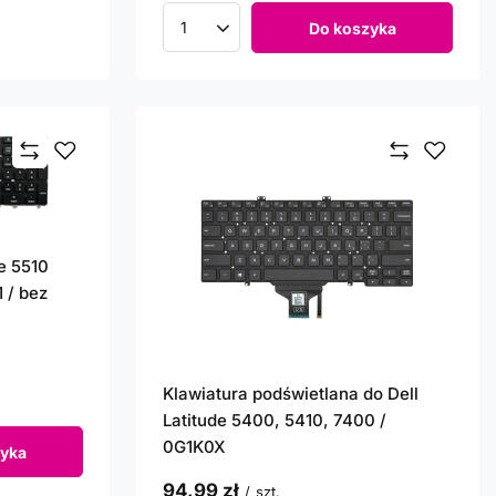
Do koszyka
Ilość produktów
de 5510
 / bez
Klawiatura podświetlana do Dell
Latitude 5400, 5410, 7400 /
0G1K0X
yka
94,99 zł
/
szt.