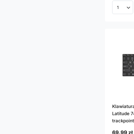
Ilość p
Klawiatur
Latitude 
trackpoin
69,99 zł