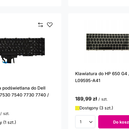
Klawiatura do HP 650 G4 /
L09595-A41
a podświetlana do Dell
 7530 7540 7730 7740 /
189,99 zł
/
szt.
Dostępny (3 szt.)
/
szt.
Do kosz
 (1 szt.)
Ilość produktów