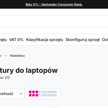
Raty 0% – Santander Consumer Bank.
zętu
VAT 0%
Klasyfikacja sprzętu
Skonfiguruj sprzęt
Out
ów
Klawiatury
tury do laptopów
ów:
21
)
towanie
trafność