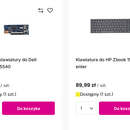
klawiatury do Dell
Klawiatura do HP Zbook 1
 5540
enter
89,99 zł
/
szt.
/
szt.
 (1 szt.)
Dostępny (1 szt.)
Do koszyka
Do kosz
roduktów
Ilość produktów