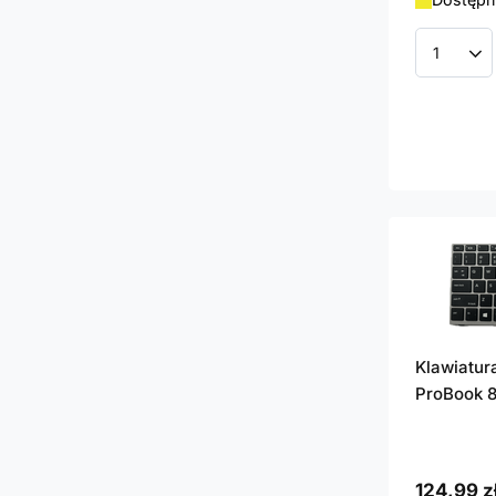
Ilość p
Klawiatur
ProBook 
124,99 z