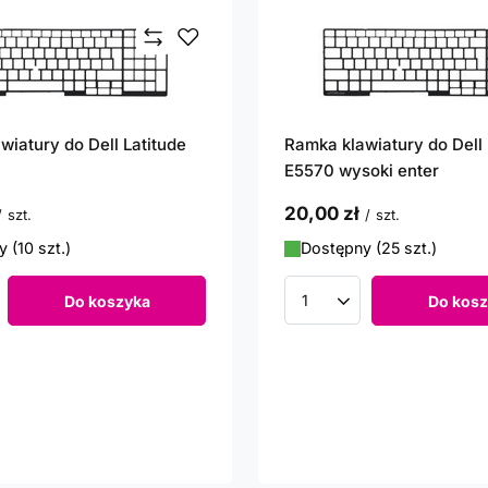
wiatury do Dell Latitude
Ramka klawiatury do Dell 
E5570 wysoki enter
20,00 zł
/
szt.
/
szt.
 (10 szt.)
Dostępny (25 szt.)
Do koszyka
Do kosz
roduktów
Ilość produktów