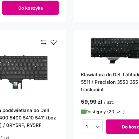
Do koszyka
roduktów
Klawiatura do Dell Latitu
5511 / Precision 3550 3551
trackpoint
59,99 zł
/
szt.
a podświetlana do Dell
Dostępny (20 szt.)
7400 5400 5410 5411 (bez
t) / 0RY5RF, RY5RF
Do kosz
Ilość produktów
/
szt.