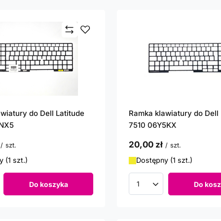
wiatury do Dell Latitude
Ramka klawiatury do Dell 
8NX5
7510 06Y5KX
20,00 zł
/
szt.
/
szt.
 (1 szt.)
Dostępny (1 szt.)
Do koszyka
Do kosz
roduktów
Ilość produktów