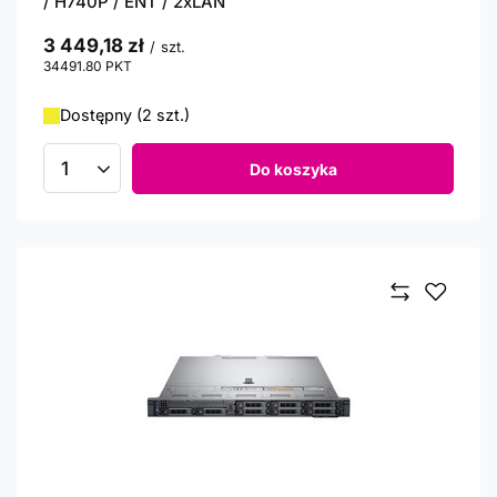
/ H740P / ENT / 2xLAN
3 449,18 zł
/
szt.
34491.80
PKT
punktów
Dostępny (2 szt.)
Do koszyka
Ilość produktów