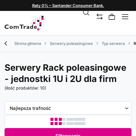
Raty 0% – Santander Consumer Bank.
Strona główna
Serwery poleasingowe
Typ serwera
R
Serwery Rack poleasingowe
- jednostki 1U i 2U dla firm
(ilość produktów:
10
)
Zmień sortowanie
Najlepsza trafność
Filtrowanie