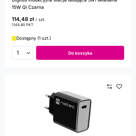
15W Qi Czarna
114,48 zł
/
szt.
1144.80
PKT
punktów
Dostępny (1 szt.)
Do koszyka
Ilość produktów