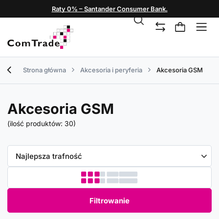
Raty 0% – Santander Consumer Bank.
Strona główna
Akcesoria i peryferia
Akcesoria GSM
Akcesoria GSM
(ilość produktów:
30
)
Zmień sortowanie
Najlepsza trafność
Filtrowanie