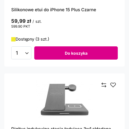
Silikonowe etui do iPhone 15 Plus Czarne
59,99 zł
/
szt.
599.90
PKT
punktów
Dostępny (3 szt.)
Do koszyka
Ilość produktów
Digitus indukcyjna stacja ładująca 3w1 składana