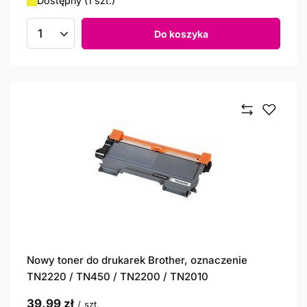
Dostępny (1 szt.)
Do koszyka
Ilość produktów
Nowy toner do drukarek Brother, oznaczenie
TN2220 / TN450 / TN2200 / TN2010
39,99 zł
/
szt.