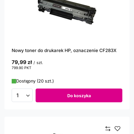
Nowy toner do drukarek HP, oznaczenie CF283X
79,99 zł
/
szt.
799.90
PKT
punktów
Dostępny (20 szt.)
Do koszyka
Ilość produktów