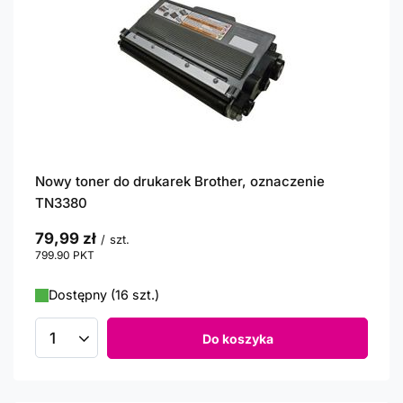
Nowy toner do drukarek Brother, oznaczenie
TN3380
79,99 zł
/
szt.
799.90
PKT
punktów
Dostępny (16 szt.)
Do koszyka
Ilość produktów