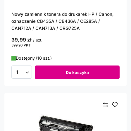
Nowy zamiennik tonera do drukarek HP / Canon,
oznaczenie CB435A / CB436A / CE285A /
CAN712A / CAN713A / CRG725A
39,99 zł
/
szt.
399.90
PKT
punktów
Dostępny (10 szt.)
Do koszyka
Ilość produktów