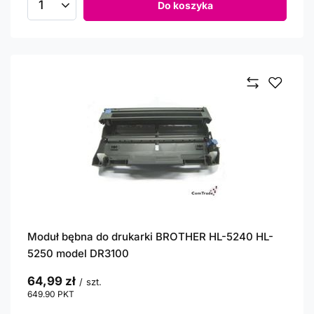
Do koszyka
Ilość produktów
Moduł bębna do drukarki BROTHER HL-5240 HL-
5250 model DR3100
64,99 zł
/
szt.
649.90
PKT
punktów