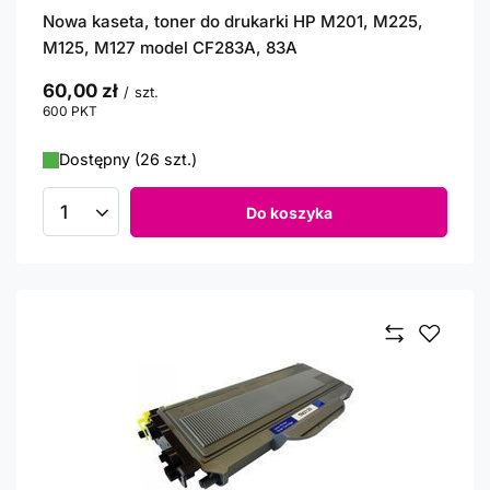
Nowa kaseta, toner do drukarki HP M201, M225,
M125, M127 model CF283A, 83A
60,00 zł
/
szt.
600
PKT
punktów
Dostępny (26 szt.)
Do koszyka
Ilość produktów