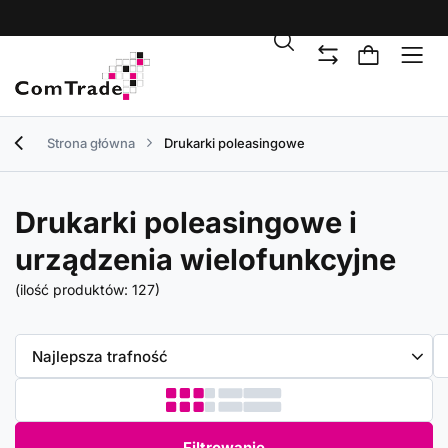
Strona główna
Drukarki poleasingowe
Drukarki poleasingowe i
urządzenia wielofunkcyjne
(ilość produktów:
127
)
Zmień sortowanie
Najlepsza trafność
Filtrowanie