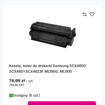
Kaseta, toner do drukarki Samsung SCX4600
SCX4601 SCX4623F ML1900, ML1910
74,99 zł
/
szt.
749.90
PKT
punktów
Dostępny (6 szt.)