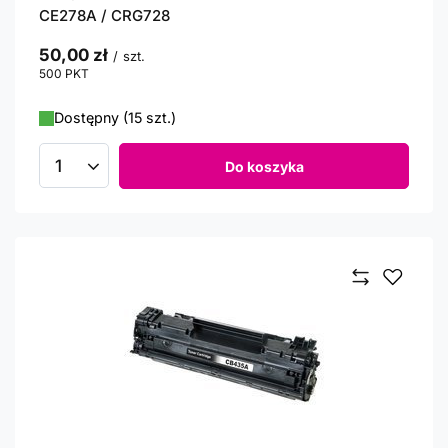
CE278A / CRG728
50,00 zł
/
szt.
500
PKT
punktów
Dostępny (15 szt.)
Do koszyka
Ilość produktów