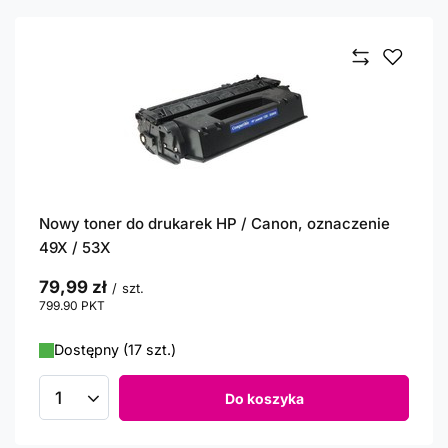
Nowy toner do drukarek HP / Canon, oznaczenie
49X / 53X
79,99 zł
/
szt.
799.90
PKT
punktów
Dostępny (17 szt.)
Do koszyka
Ilość produktów