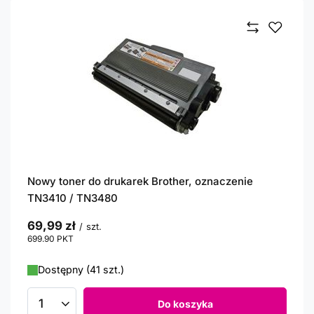
Nowy toner do drukarek Brother, oznaczenie
TN3410 / TN3480
69,99 zł
/
szt.
699.90
PKT
punktów
Dostępny (41 szt.)
Do koszyka
Ilość produktów