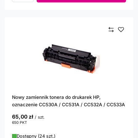
Nowy zamiennik tonera do drukarek HP,
oznaczenie CC530A / CC531A / CC532A / CC533A
65,00 zł
/
szt.
650
PKT
punktów
Dostępny (24 szt.)