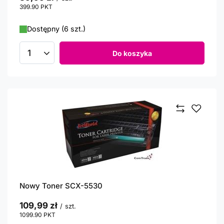
399.90
PKT
punktów
Dostępny (6 szt.)
Do koszyka
Ilość produktów
Nowy Toner SCX-5530
109,99 zł
/
szt.
1099.90
PKT
punktów