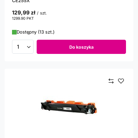
CE255X
129,99 zł
/
szt.
1299.90
PKT
punktów
Dostępny (13 szt.)
Do koszyka
Ilość produktów