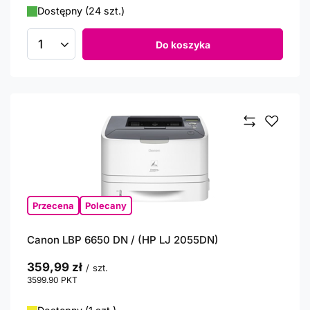
Dostępny (24 szt.)
Do koszyka
Ilość produktów
Przecena
Polecany
Canon LBP 6650 DN / (HP LJ 2055DN)
359,99 zł
/
szt.
3599.90
PKT
punktów