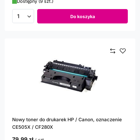
Dostępny (9 szt.)
Do koszyka
Ilość produktów
Nowy toner do drukarek HP / Canon, oznaczenie
CE505X / CF280X
79,99 zł
/
szt.