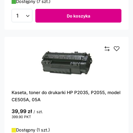
Dostępny (7 szt.)
Do koszyka
Ilość produktów
Kaseta, toner do drukarki HP P2035, P2055, model
CE505A, 05A
39,99 zł
/
szt.
399.90
PKT
punktów
Dostępny (1 szt.)