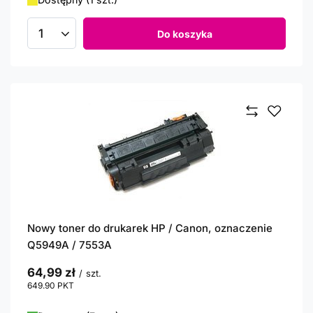
Do koszyka
Ilość produktów
Nowy toner do drukarek HP / Canon, oznaczenie
Q5949A / 7553A
64,99 zł
/
szt.
649.90
PKT
punktów