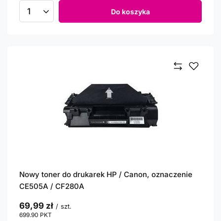
Do koszyka
Ilość produktów
Nowy toner do drukarek HP / Canon, oznaczenie
CE505A / CF280A
69,99 zł
/
szt.
699.90
PKT
punktów