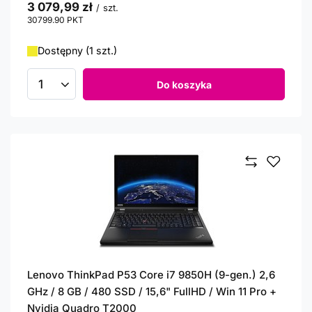
3 079,99 zł
/
szt.
30799.90
PKT
punktów
Dostępny (1 szt.)
Do koszyka
Ilość produktów
Lenovo ThinkPad P53 Core i7 9850H (9-gen.) 2,6
GHz / 8 GB / 480 SSD / 15,6" FullHD / Win 11 Pro +
Nvidia Quadro T2000