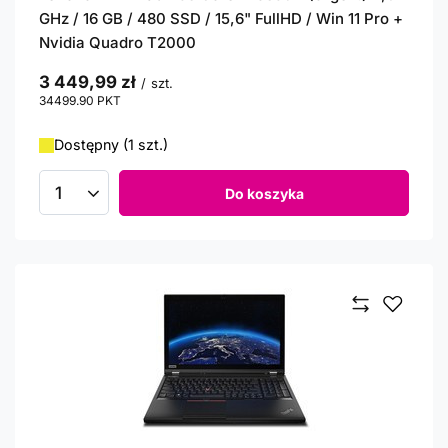
GHz / 16 GB / 480 SSD / 15,6" FullHD / Win 11 Pro +
Nvidia Quadro T2000
3 449,99 zł
/
szt.
34499.90
PKT
punktów
Dostępny (1 szt.)
Do koszyka
Ilość produktów