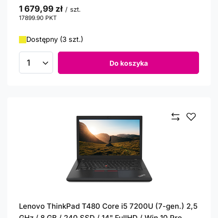
1 679,99 zł
/
szt.
17899.90
PKT
punktów
Dostępny (3 szt.)
Do koszyka
Ilość produktów
Lenovo ThinkPad T480 Core i5 7200U (7-gen.) 2,5
GHz / 8 GB / 240 SSD / 14" FullHD / Win 10 Pro