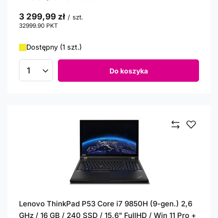
3 299,99 zł
/
szt.
32999.90
PKT
punktów
Dostępny (1 szt.)
Do koszyka
Ilość produktów
Lenovo ThinkPad P53 Core i7 9850H (9-gen.) 2,6
GHz / 16 GB / 240 SSD / 15,6" FullHD / Win 11 Pro +