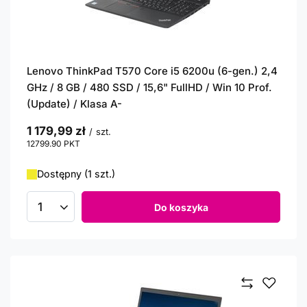
Lenovo ThinkPad T570 Core i5 6200u (6-gen.) 2,4
GHz / 8 GB / 480 SSD / 15,6" FullHD / Win 10 Prof.
(Update) / Klasa A-
1 179,99 zł
/
szt.
12799.90
PKT
punktów
Dostępny (1 szt.)
Do koszyka
Ilość produktów