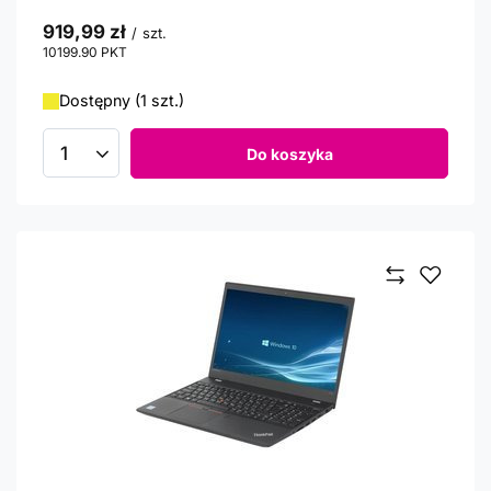
919,99 zł
/
szt.
10199.90
PKT
punktów
Dostępny (1 szt.)
Do koszyka
Ilość produktów