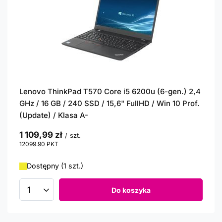
Lenovo ThinkPad T570 Core i5 6200u (6-gen.) 2,4
GHz / 16 GB / 240 SSD / 15,6" FullHD / Win 10 Prof.
(Update) / Klasa A-
1 109,99 zł
/
szt.
12099.90
PKT
punktów
Dostępny (1 szt.)
Do koszyka
Ilość produktów