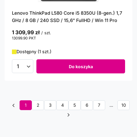
Lenovo ThinkPad L580 Core i5 8350U (8-gen.) 1,7
GHz / 8 GB / 240 SSD / 15,6" FullHD / Win 11 Pro
1 309,99 zł
/
szt.
13099.90
PKT
punktów
Dostępny (1 szt.)
Do koszyka
Ilość produktów
1
2
3
4
5
6
7
...
10