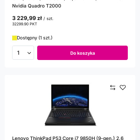
Nvidia Quadro T2000
3 229,99 zł
/
szt.
32299.90
PKT
punktów
Dostępny (1 szt.)
Do koszyka
Ilość produktów
Lenovo ThinkPad P53 Core i7 9850H (9-gen.) 2,6