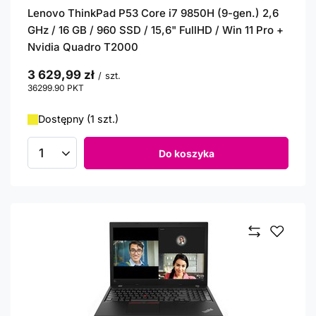
Lenovo ThinkPad P53 Core i7 9850H (9-gen.) 2,6
GHz / 16 GB / 960 SSD / 15,6" FullHD / Win 11 Pro +
Nvidia Quadro T2000
3 629,99 zł
/
szt.
36299.90
PKT
punktów
Dostępny (1 szt.)
Do koszyka
Ilość produktów