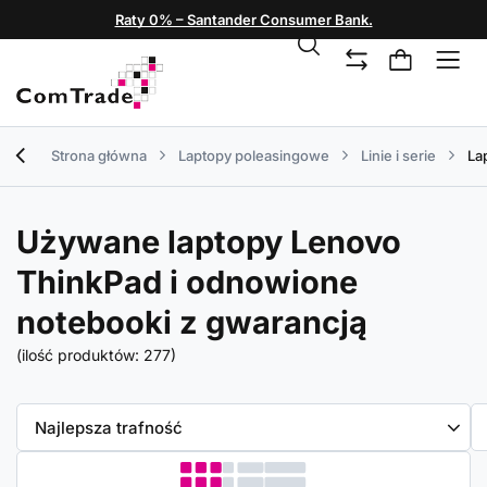
Raty 0% – Santander Consumer Bank.
Strona główna
Laptopy poleasingowe
Linie i serie
La
Używane laptopy Lenovo
ThinkPad i odnowione
notebooki z gwarancją
(ilość produktów:
277
)
Zmień sortowanie
Najlepsza trafność