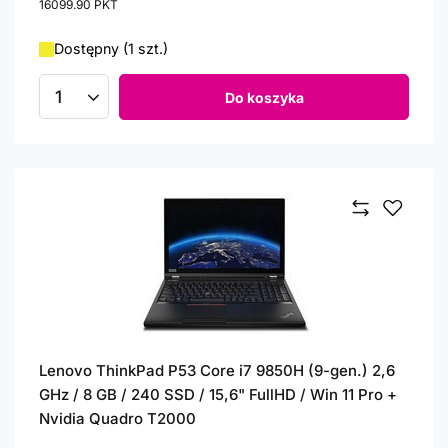
16099.90
PKT
punktów
Dostępny (1 szt.)
Do koszyka
Ilość produktów
Lenovo ThinkPad P53 Core i7 9850H (9-gen.) 2,6
GHz / 8 GB / 240 SSD / 15,6" FullHD / Win 11 Pro +
Nvidia Quadro T2000