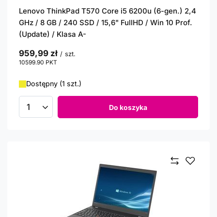
Lenovo ThinkPad T570 Core i5 6200u (6-gen.) 2,4
GHz / 8 GB / 240 SSD / 15,6" FullHD / Win 10 Prof.
(Update) / Klasa A-
959,99 zł
/
szt.
10599.90
PKT
punktów
Dostępny (1 szt.)
Do koszyka
Ilość produktów