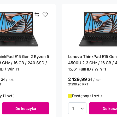
inkPad E15 Gen 2 Ryzen 5
Lenovo ThinkPad E15 Gen
 GHz / 16 GB / 240 SSD /
4500U 2,3 GHz / 16 GB / 
HD / Win 11
15,6" FullHD / Win 11
 zł
2 129,99 zł
/
szt.
/
szt.
T
punktów
21299.90
PKT
punktów
 (1 szt.)
Dostępny (1 szt.)
Do koszyka
Do kosz
roduktów
Ilość produktów