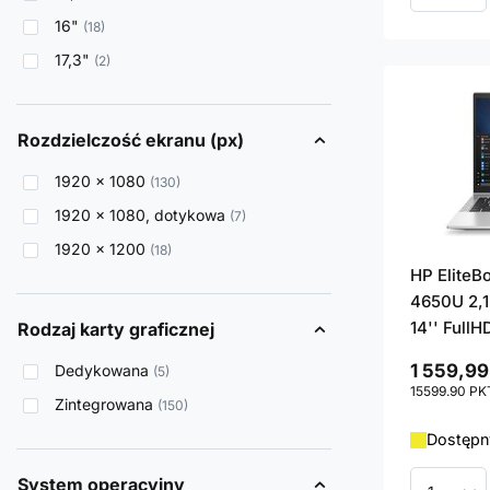
16"
18
17,3"
2
Rozdzielczość ekranu (px)
1920 x 1080
130
1920 x 1080, dotykowa
7
1920 x 1200
18
HP EliteB
4650U 2,1
14'' FullH
Rodzaj karty graficznej
1 559,99
Dedykowana
5
15599.90
PK
Zintegrowana
150
Dostępny
System operacyjny