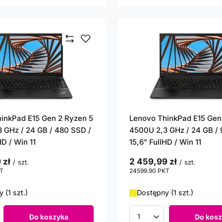
inkPad E15 Gen 2 Ryzen 5
Lenovo ThinkPad E15 Gen
 GHz / 24 GB / 480 SSD /
4500U 2,3 GHz / 24 GB / 
HD / Win 11
15,6" FullHD / Win 11
 zł
2 459,99 zł
/
szt.
/
szt.
T
punktów
24599.90
PKT
punktów
 (1 szt.)
Dostępny (1 szt.)
Do koszyka
Do kosz
roduktów
Ilość produktów