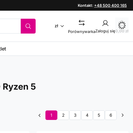
Kontakt:
+48 500 400 165
zł
Zaloguj się
0,00 zł
Porównywarka
let
 Ryzen 5
1
2
3
4
5
6