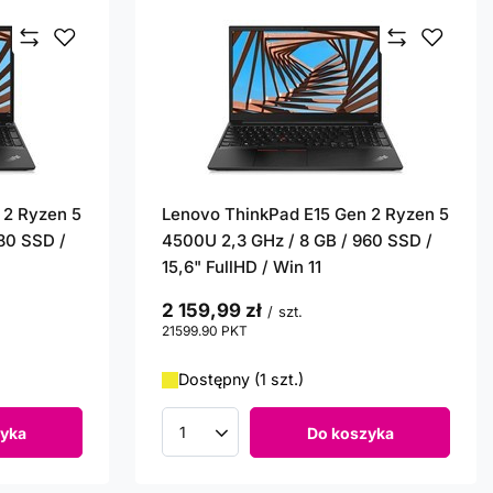
 2 Ryzen 5
Lenovo ThinkPad E15 Gen 2 Ryzen 5
80 SSD /
4500U 2,3 GHz / 8 GB / 960 SSD /
15,6" FullHD / Win 11
2 159,99 zł
/
szt.
21599.90
PKT
punktów
Dostępny (1 szt.)
yka
Do koszyka
Ilość produktów