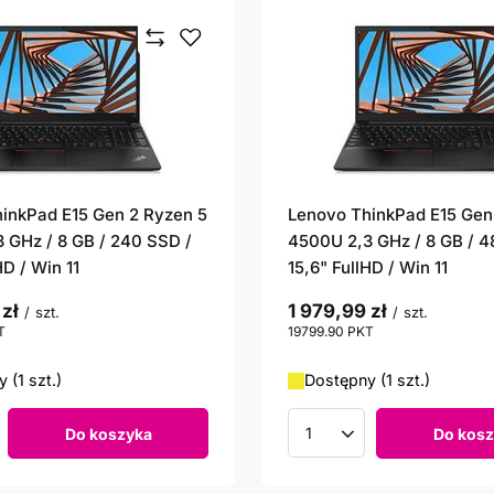
inkPad E15 Gen 2 Ryzen 5
Lenovo ThinkPad E15 Gen
 GHz / 8 GB / 240 SSD /
4500U 2,3 GHz / 8 GB / 4
HD / Win 11
15,6" FullHD / Win 11
 zł
1 979,99 zł
/
szt.
/
szt.
T
punktów
19799.90
PKT
punktów
 (1 szt.)
Dostępny (1 szt.)
Do koszyka
Do kosz
roduktów
Ilość produktów