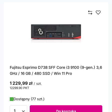
Fujitsu Esprimo D738 SFF Core i3 9100 (9-gen.) 3,6
GHz / 16 GB / 480 SSD / Win 11 Pro
1 229,99 zł
/
szt.
12299.90
PKT
punktów
Dostępny (77 szt.)
Do koszyka