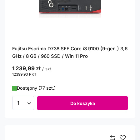
Fujitsu Esprimo D738 SFF Core i3 9100 (9-gen.) 3,6
GHz / 8 GB / 960 SSD / Win 11 Pro
1 239,99 zł
/
szt.
12399.90
PKT
punktów
Dostępny (77 szt.)
Do koszyka
Ilość produktów