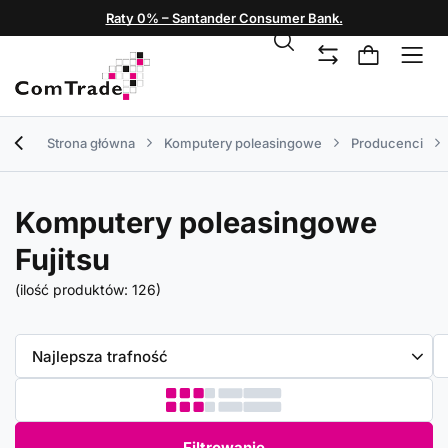
Raty 0% – Santander Consumer Bank.
Strona główna
Komputery poleasingowe
Producenci
Komputery poleasingowe
Fujitsu
(ilość produktów:
126
)
Zmień sortowanie
Najlepsza trafność
Filtrowanie