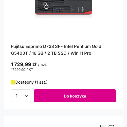
Fujitsu Esprimo D738 SFF Intel Pentium Gold
G5400T / 16 GB / 2 TB SSD / Win 11 Pro
1 729,99 zł
/
szt.
17299.90
PKT
punktów
Dostępny (1 szt.)
Do koszyka
Ilość produktów