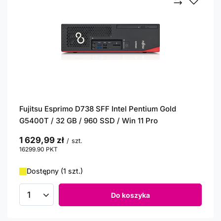
Fujitsu Esprimo D738 SFF Intel Pentium Gold
G5400T / 32 GB / 960 SSD / Win 11 Pro
1 629,99 zł
/
szt.
16299.90
PKT
punktów
Dostępny (1 szt.)
Do koszyka
Ilość produktów