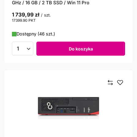
GHz / 16 GB / 2 TB SSD / Win 11 Pro
1 739,99 zł
/
szt.
17399.90
PKT
punktów
Dostępny (46 szt.)
Do koszyka
Ilość produktów