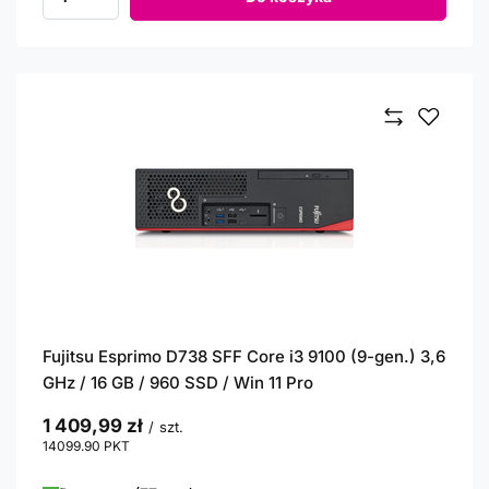
Ilość produktów
Fujitsu Esprimo D738 SFF Core i3 9100 (9-gen.) 3,6
GHz / 16 GB / 960 SSD / Win 11 Pro
1 409,99 zł
/
szt.
14099.90
PKT
punktów