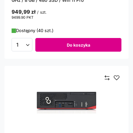
GHz / 8 GB / 480 SSD / Win 11 Pro
949,99 zł
/
szt.
9499.90
PKT
punktów
Dostępny (40 szt.)
Do koszyka
Ilość produktów