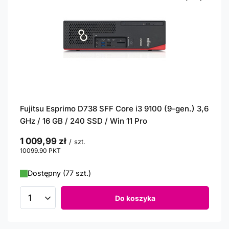
Fujitsu Esprimo D738 SFF Core i3 9100 (9-gen.) 3,6
GHz / 16 GB / 240 SSD / Win 11 Pro
1 009,99 zł
/
szt.
10099.90
PKT
punktów
Dostępny (77 szt.)
Do koszyka
Ilość produktów