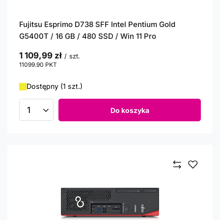
Fujitsu Esprimo D738 SFF Intel Pentium Gold
G5400T / 16 GB / 480 SSD / Win 11 Pro
1 109,99 zł
/
szt.
11099.90
PKT
punktów
Dostępny (1 szt.)
Do koszyka
Ilość produktów