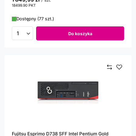
/
szt.
18499.90
PKT
punktów
Dostępny (77 szt.)
Do koszyka
Ilość produktów
Fujitsu Esprimo D738 SFF Intel Pentium Gold