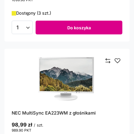
Dostępny (3 szt.)
Do koszyka
Ilość produktów
NEC MultiSync EA223WM z głośnikami
98,99 zł
/
szt.
989.90
PKT
punktów