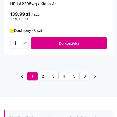
HP LA2205wg / Klasa A-
139,99 zł
/
szt.
1399.90
PKT
punktów
Dostępny (3 szt.)
Do koszyka
Ilość produktów
1
2
3
4
5
6