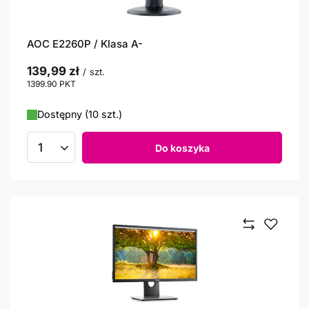
AOC E2260P / Klasa A-
139,99 zł
/
szt.
1399.90
PKT
punktów
Dostępny (10 szt.)
Do koszyka
Ilość produktów