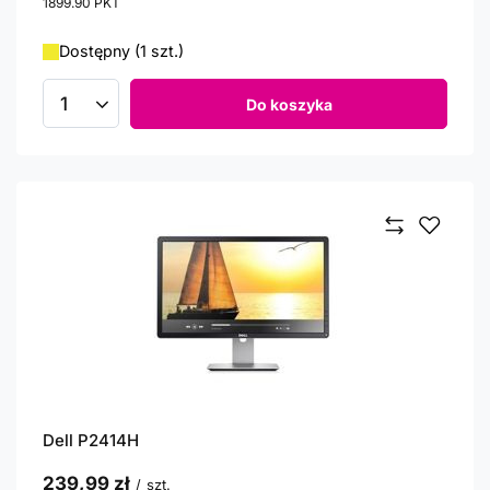
1899.90
PKT
punktów
Dostępny (1 szt.)
Do koszyka
Ilość produktów
Dell P2414H
239,99 zł
/
szt.