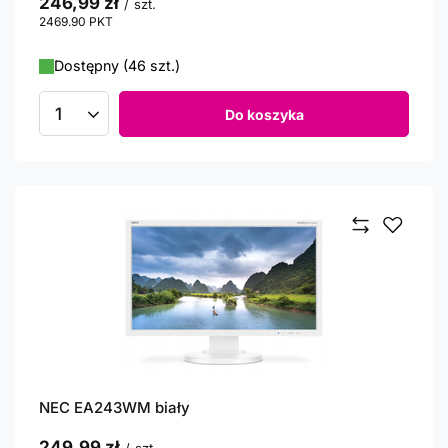
246,99 zł
/
szt.
2469.90
PKT
punktów
Dostępny (46 szt.)
Do koszyka
Ilość produktów
NEC EA243WM biały
249,99 zł