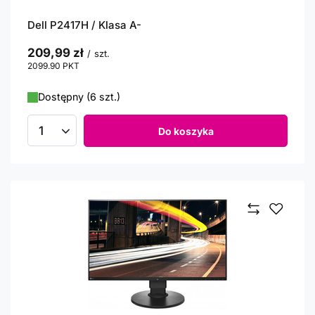
Dell P2417H / Klasa A-
209,99 zł
/
szt.
2099.90
PKT
punktów
Dostępny (6 szt.)
Do koszyka
Ilość produktów