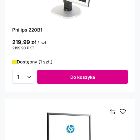
Philips 220B1
219,99 zł
/
szt.
2199.90
PKT
punktów
Dostępny (1 szt.)
Do koszyka
Ilość produktów