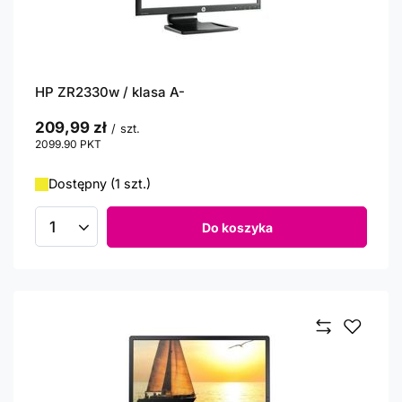
HP ZR2330w / klasa A-
209,99 zł
/
szt.
2099.90
PKT
punktów
Dostępny (1 szt.)
Do koszyka
Ilość produktów