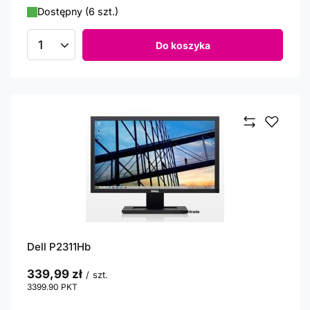
Dostępny (6 szt.)
Do koszyka
Ilość produktów
Dell P2311Hb
339,99 zł
/
szt.
3399.90
PKT
punktów