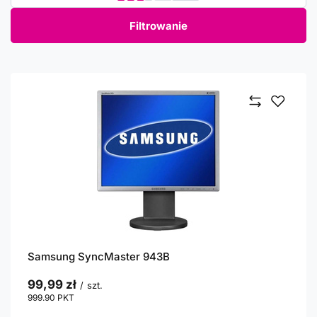
Filtrowanie
Samsung SyncMaster 943B
99,99 zł
/
szt.
999.90
PKT
punktów