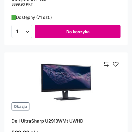
3899.90
PKT
punktów
Dostępny (71 szt.)
Do koszyka
Ilość produktów
Okazja
Dell UltraSharp U2913WMt UWHD