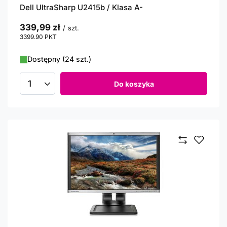
Dell UltraSharp U2415b / Klasa A-
339,99 zł
/
szt.
3399.90
PKT
punktów
Dostępny (24 szt.)
Do koszyka
Ilość produktów