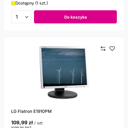
Dostępny (1 szt.)
Do koszyka
Ilość produktów
LG Flatron E1910PM
109,99 zł
/
szt.
1099.90
PKT
punktów