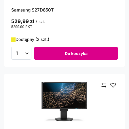
Samsung S27D850T
529,99 zł
/
szt.
5299.90
PKT
punktów
Dostępny (2 szt.)
Do koszyka
Ilość produktów