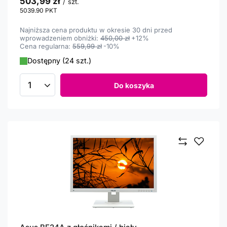
503,99 zł
/
szt.
5039.90
PKT
punktów
Najniższa cena produktu w okresie 30 dni przed
wprowadzeniem obniżki:
450,00 zł
+12%
Cena regularna:
559,99 zł
-10%
Dostępny (24 szt.)
Do koszyka
Ilość produktów