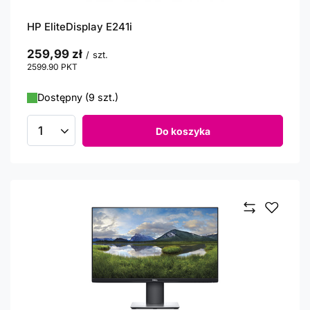
HP EliteDisplay E241i
259,99 zł
/
szt.
2599.90
PKT
punktów
Dostępny (9 szt.)
Do koszyka
Ilość produktów