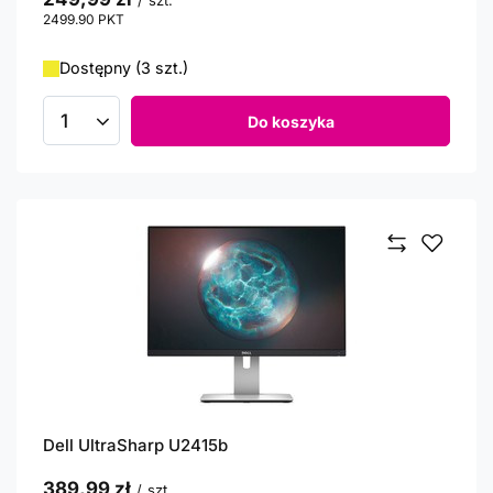
/
szt.
2499.90
PKT
punktów
Dostępny (3 szt.)
Do koszyka
Ilość produktów
Dell UltraSharp U2415b
389,99 zł
/
szt.