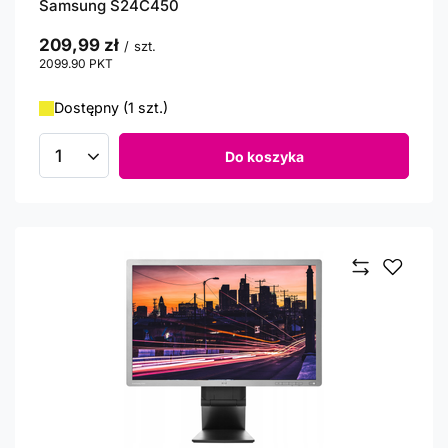
Samsung S24C450
209,99 zł
/
szt.
2099.90
PKT
punktów
Dostępny (1 szt.)
Do koszyka
Ilość produktów