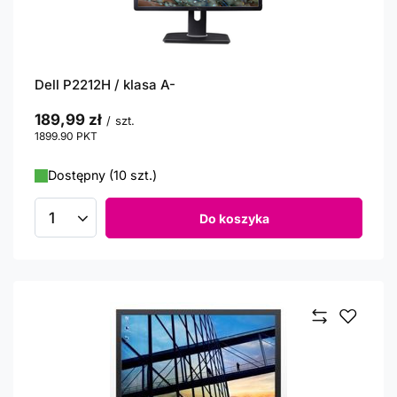
Dell P2212H / klasa A-
189,99 zł
/
szt.
1899.90
PKT
punktów
Dostępny (10 szt.)
Do koszyka
Ilość produktów