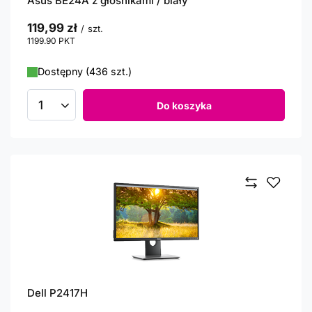
Asus BE24A z głośnikami / biały
119,99 zł
/
szt.
1199.90
PKT
punktów
Dostępny (436 szt.)
Do koszyka
Ilość produktów
Dell P2417H