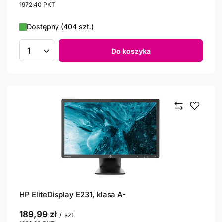
1972.40
PKT
punktów
Dostępny (404 szt.)
Do koszyka
Ilość produktów
HP EliteDisplay E231, klasa A-
189,99 zł
/
szt.