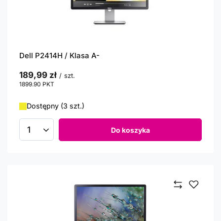
Dell P2414H / Klasa A-
189,99 zł
/
szt.
1899.90
PKT
punktów
Dostępny (3 szt.)
Do koszyka
Ilość produktów