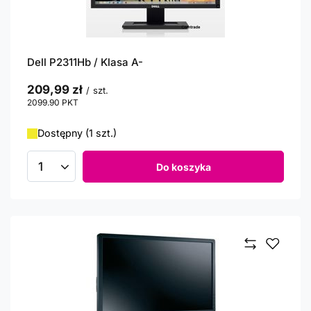
Dell P2311Hb / Klasa A-
209,99 zł
/
szt.
2099.90
PKT
punktów
Dostępny (1 szt.)
Do koszyka
Ilość produktów