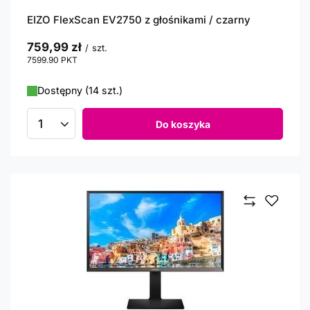
EIZO FlexScan EV2750 z głośnikami / czarny
759,99 zł
/
szt.
7599.90
PKT
punktów
Dostępny (14 szt.)
Do koszyka
Ilość produktów