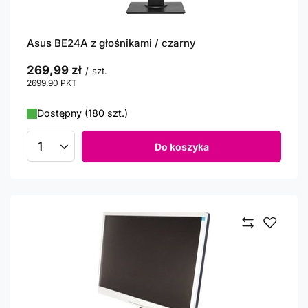
Asus BE24A z głośnikami / czarny
269,99 zł
/
szt.
2699.90
PKT
punktów
Dostępny (180 szt.)
Do koszyka
Ilość produktów