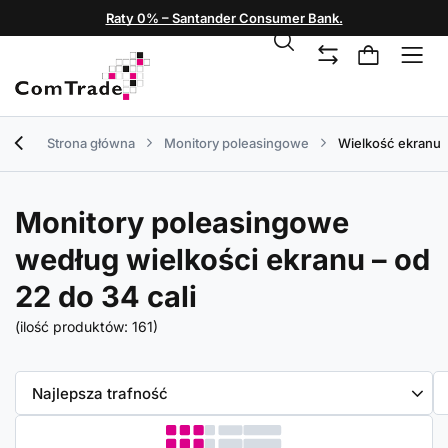
Raty 0% – Santander Consumer Bank.
Strona główna
Monitory poleasingowe
Wielkość ekranu
Monitory poleasingowe
według wielkości ekranu – od
22 do 34 cali
(ilość produktów:
161
)
Zmień sortowanie
Najlepsza trafność