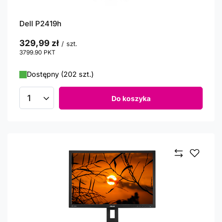
Dell P2419h
329,99 zł
/
szt.
3799.90
PKT
punktów
Dostępny (202 szt.)
Do koszyka
Ilość produktów