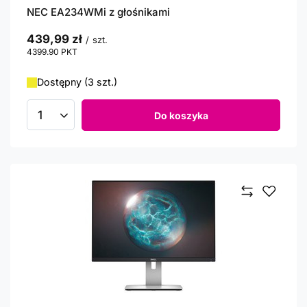
NEC EA234WMi z głośnikami
439,99 zł
/
szt.
4399.90
PKT
punktów
Dostępny (3 szt.)
Do koszyka
Ilość produktów