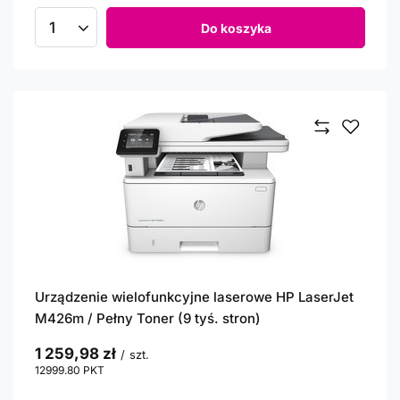
Do koszyka
Ilość produktów
Urządzenie wielofunkcyjne laserowe HP LaserJet
M426m / Pełny Toner (9 tyś. stron)
1 259,98 zł
/
szt.
12999.80
PKT
punktów