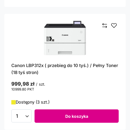
Canon LBP312x ( przebieg do 10 tyś.) / Pełny Toner
(18 tyś stron)
999,98 zł
/
szt.
10999.80
PKT
punktów
Dostępny (3 szt.)
Do koszyka
Ilość produktów