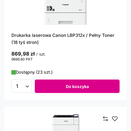
Drukarka laserowa Canon LBP312x / Pełny Toner
(18 tyś stron)
869,98 zł
/
szt.
9699.80
PKT
punktów
Dostępny (23 szt.)
Do koszyka
Ilość produktów