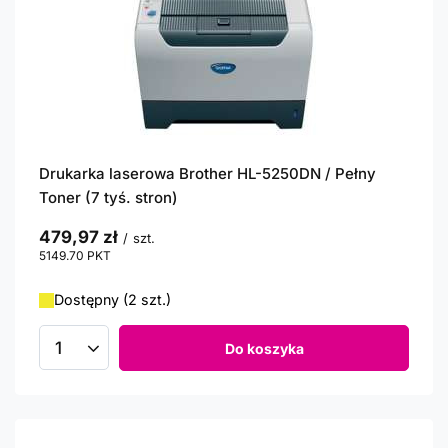
Drukarka laserowa Brother HL-5250DN / Pełny
Toner (7 tyś. stron)
479,97 zł
/
szt.
5149.70
PKT
punktów
Dostępny (2 szt.)
Do koszyka
Ilość produktów