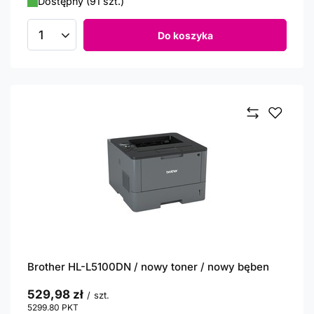
Dostępny (91 szt.)
Do koszyka
Ilość produktów
Brother HL-L5100DN / nowy toner / nowy bęben
529,98 zł
/
szt.
5299.80
PKT
punktów