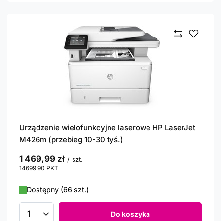
Urządzenie wielofunkcyjne laserowe HP LaserJet
M426m (przebieg 10-30 tyś.)
1 469,99 zł
/
szt.
14699.90
PKT
punktów
Dostępny (66 szt.)
Do koszyka
Ilość produktów