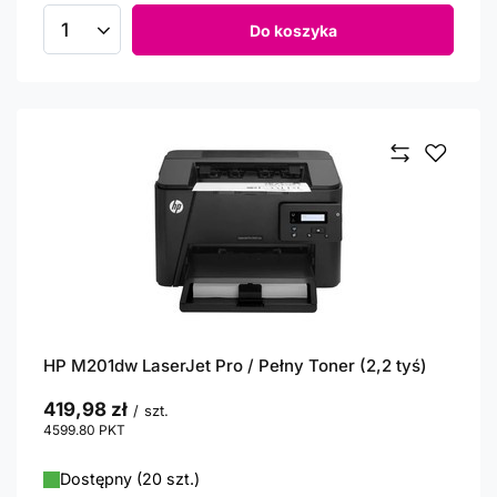
Do koszyka
Ilość produktów
HP M201dw LaserJet Pro / Pełny Toner (2,2 tyś)
419,98 zł
/
szt.
4599.80
PKT
punktów
Dostępny (20 szt.)