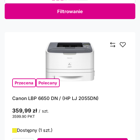
Filtrowanie
Przecena
Polecany
Canon LBP 6650 DN / (HP LJ 2055DN)
359,99 zł
/
szt.
3599.90
PKT
punktów
Dostępny (1 szt.)