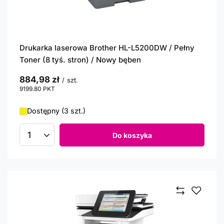
Drukarka laserowa Brother HL-L5200DW / Pełny
Toner (8 tyś. stron) / Nowy bęben
884,98 zł
/
szt.
9199.80
PKT
punktów
Dostępny (3 szt.)
Do koszyka
Ilość produktów