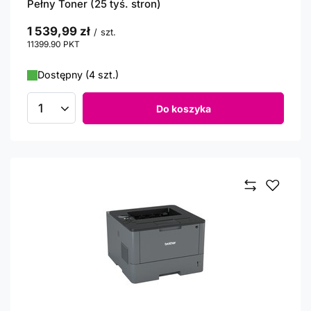
Pełny Toner (25 tyś. stron)
1 539,99 zł
/
szt.
11399.90
PKT
punktów
Dostępny (4 szt.)
Do koszyka
Ilość produktów