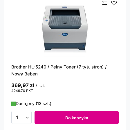
Brother HL-5240 / Pelny Toner (7 tyś. stron) /
Nowy Bęben
369,97 zł
/
szt.
4249.70
PKT
punktów
Dostępny (13 szt.)
Do koszyka
Ilość produktów