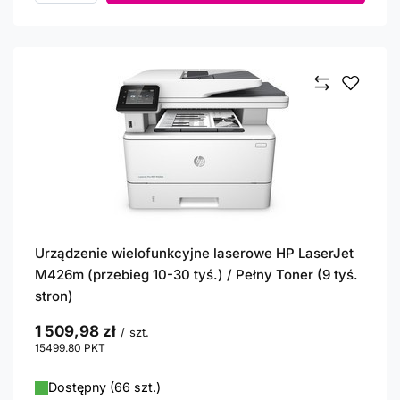
Urządzenie wielofunkcyjne laserowe HP LaserJet
M426m (przebieg 10-30 tyś.) / Pełny Toner (9 tyś.
stron)
1 509,98 zł
/
szt.
15499.80
PKT
punktów
Dostępny (66 szt.)