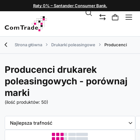
Raty 0% – Santander Consumer Bank.
Strona główna
Drukarki poleasingowe
Producenci
Producenci drukarek
poleasingowych - porównaj
marki
(ilość produktów:
50
)
Zmień sortowanie
Najlepsza trafność