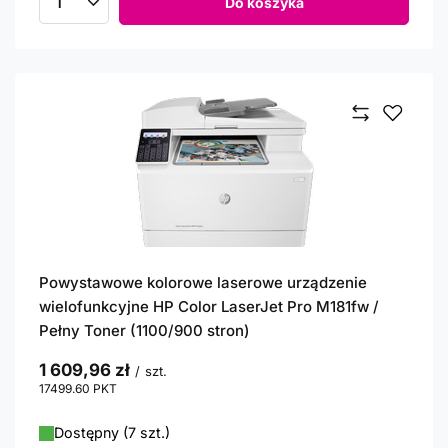
Do koszyka
Ilość produktów
Powystawowe kolorowe laserowe urządzenie
wielofunkcyjne HP Color LaserJet Pro M181fw /
Pełny Toner (1100/900 stron)
1 609,96 zł
/
szt.
17499.60
PKT
punktów
Dostępny (7 szt.)