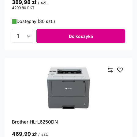
389,98 zł
/
szt.
4299.80
PKT
punktów
Dostępny (30 szt.)
Do koszyka
Ilość produktów
Brother HL-L6250DN
469,99 zł
/
szt.