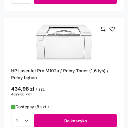
HP LaserJet Pro M102a / Pełny Toner (1,6 tyś) /
Pełny bęben
434,98 zł
/
szt.
4699.80
PKT
punktów
Dostępny (8 szt.)
Do koszyka
Ilość produktów