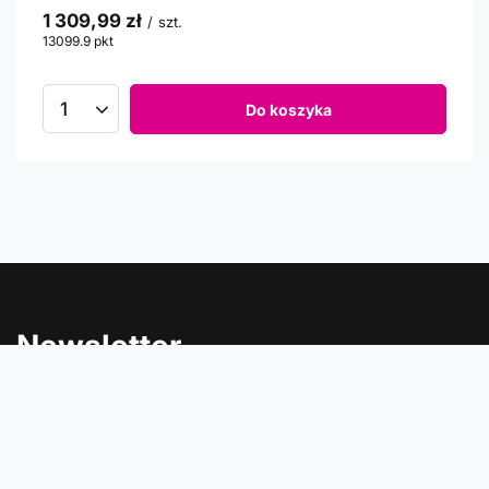
1 309,99 zł
/
szt.
13099.9
pkt
punktów
Do koszyka
Newsletter
Informacje o rabatach, promocjach i nowościach w
Comtrade