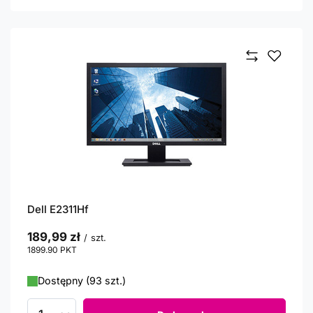
Dell E2311Hf
189,99 zł
/
szt.
1899.90
PKT
punktów
Dostępny (93 szt.)