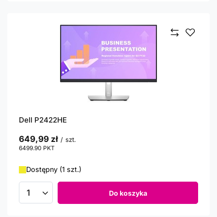
Dell P2422HE
649,99 zł
/
szt.
6499.90
PKT
punktów
Dostępny (1 szt.)
Do koszyka
Ilość produktów