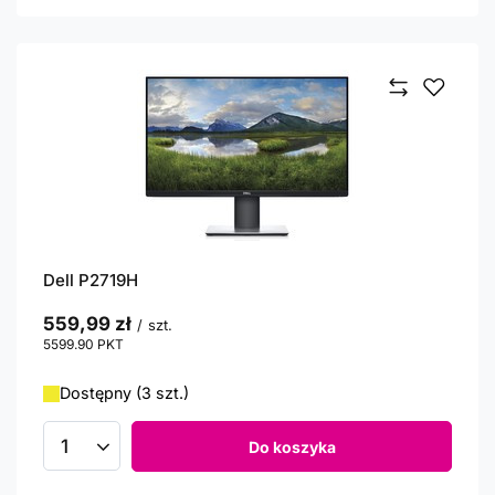
Dell P2719H
559,99 zł
/
szt.
5599.90
PKT
punktów
Dostępny (3 szt.)
Do koszyka
Ilość produktów