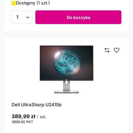
Dostępny (1 szt.)
Do koszyka
Ilość produktów
Dell UltraSharp U2415b
389,99 zł
/
szt.
3899.90
PKT
punktów