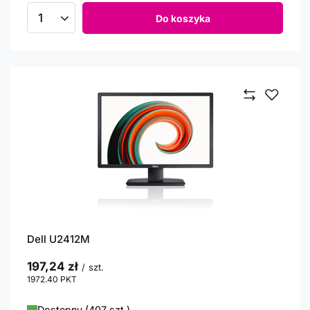
Do koszyka
Ilość produktów
Dell U2412M
197,24 zł
/
szt.
1972.40
PKT
punktów
Dostępny (407 szt.)