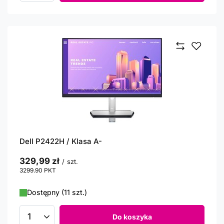
Dell P2422H / Klasa A-
329,99 zł
/
szt.
3299.90
PKT
punktów
Dostępny (11 szt.)
Do koszyka
Ilość produktów