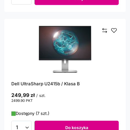
Ilość produktów
Dell UltraSharp U2415b / Klasa B
249,99 zł
/
szt.
2499.90
PKT
punktów
Dostępny (7 szt.)
Do koszyka
Ilość produktów