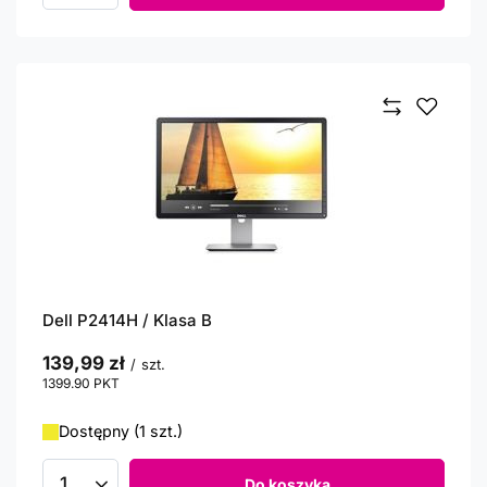
Dell P2414H / Klasa B
139,99 zł
/
szt.
1399.90
PKT
punktów
Dostępny (1 szt.)
Do koszyka