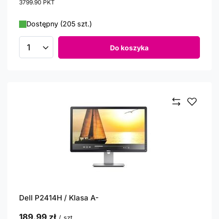
3799.90
PKT
punktów
Dostępny (205 szt.)
Do koszyka
Ilość produktów
Dell P2414H / Klasa A-
189,99 zł
/
szt.