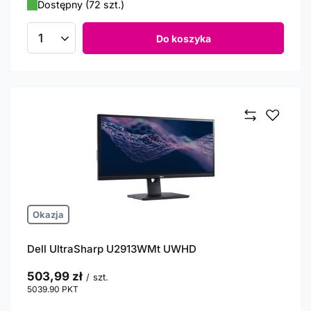
Dostępny (72 szt.)
Do koszyka
Ilość produktów
Okazja
Dell UltraSharp U2913WMt UWHD
503,99 zł
/
szt.
5039.90
PKT
punktów