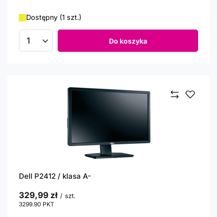
Dostępny (1 szt.)
Do koszyka
Ilość produktów
Dell P2412 / klasa A-
329,99 zł
/
szt.
3299.90
PKT
punktów