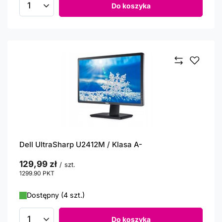
Do koszyka
Ilość produktów
Dell UltraSharp U2412M / Klasa A-
129,99 zł
/
szt.
1299.90
PKT
punktów
Dostępny (4 szt.)
Do koszyka