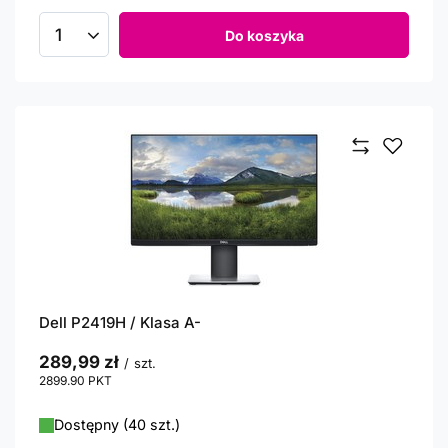
Do koszyka
Ilość produktów
Dell P2419H / Klasa A-
289,99 zł
/
szt.
2899.90
PKT
punktów
Dostępny (40 szt.)