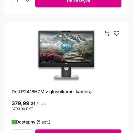
Do koszyka
Ilość produktów
Dell P2418HZM z głośnikami i kamerą
379,99 zł
/
szt.
3799.90
PKT
punktów
Dostępny (5 szt.)