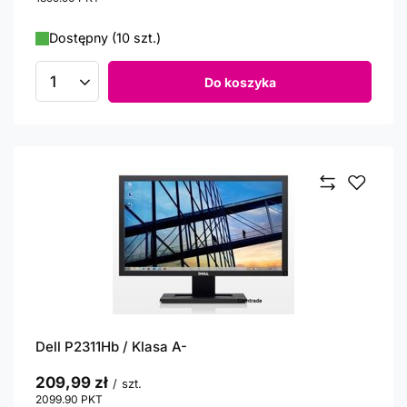
Dostępny (10 szt.)
Do koszyka
Ilość produktów
Dell P2311Hb / Klasa A-
209,99 zł
/
szt.
2099.90
PKT
punktów