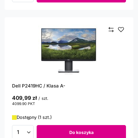
Dell P2419HC / Klasa A-
409,99 zł
/
szt.
4099.90
PKT
punktów
Dostępny (1 szt.)
Do koszyka
Ilość produktów