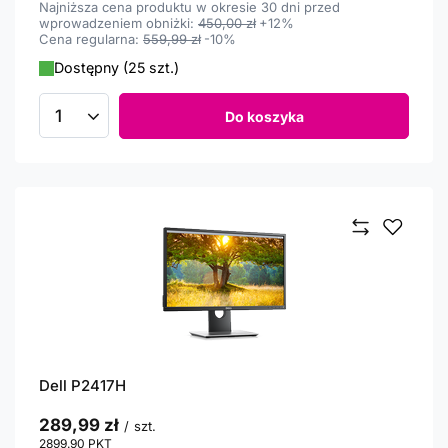
Najniższa cena produktu w okresie 30 dni przed
wprowadzeniem obniżki:
450,00 zł
+12%
Cena regularna:
559,99 zł
-10%
Dostępny (25 szt.)
Do koszyka
Ilość produktów
Dell P2417H
289,99 zł
/
szt.
2899.90
PKT
punktów