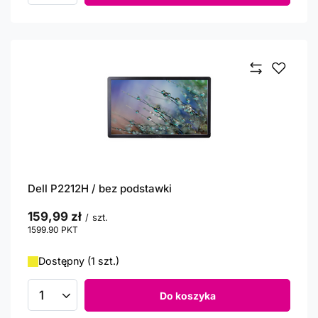
Dell P2212H / bez podstawki
159,99 zł
/
szt.
1599.90
PKT
punktów
Dostępny (1 szt.)
Do koszyka
Ilość produktów