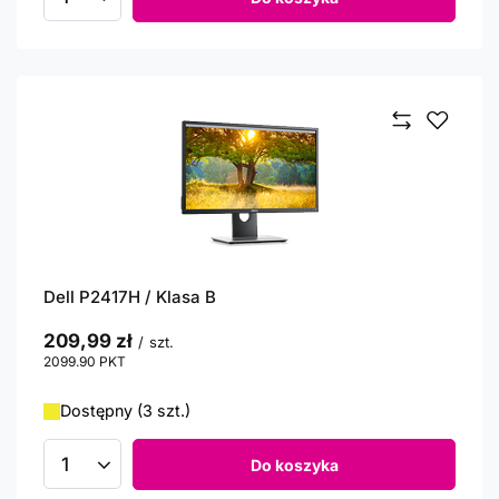
Ilość produktów
Dell P2417H / Klasa B
209,99 zł
/
szt.
2099.90
PKT
punktów
Dostępny (3 szt.)
Do koszyka
Ilość produktów