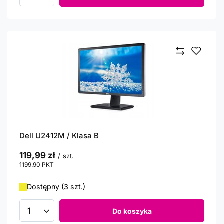
Dell U2412M / Klasa B
119,99 zł
/
szt.
1199.90
PKT
punktów
Dostępny (3 szt.)
Do koszyka
Ilość produktów