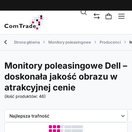
Strona główna
Monitory poleasingowe
Producenci
M
Monitory poleasingowe Dell –
doskonała jakość obrazu w
atrakcyjnej cenie
(ilość produktów:
46
)
Zmień sortowanie
Najlepsza trafność