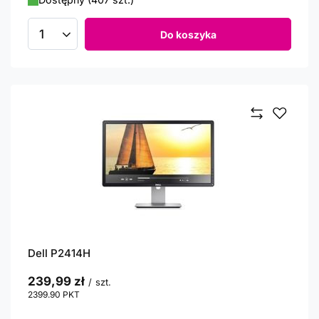
Do koszyka
Ilość produktów
Dell P2414H
239,99 zł
/
szt.
2399.90
PKT
punktów