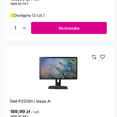
1899.90
PKT
punktów
Dostępny (3 szt.)
Do koszyka
Ilość produktów
Dell P2212H / klasa A-
189,99 zł
/
szt.
1899.90
PKT
punktów