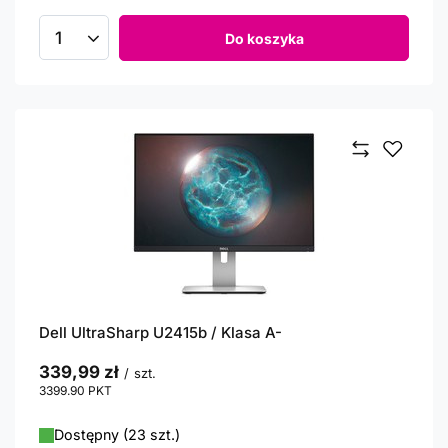
Do koszyka
Ilość produktów
Dell UltraSharp U2415b / Klasa A-
339,99 zł
/
szt.
3399.90
PKT
punktów
Dostępny (23 szt.)