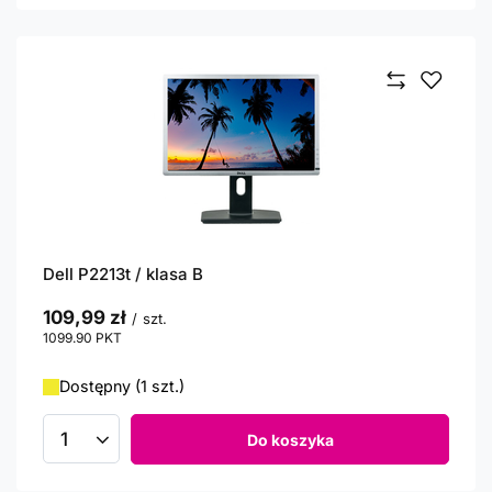
Dell P2213t / klasa B
109,99 zł
/
szt.
1099.90
PKT
punktów
Dostępny (1 szt.)
Do koszyka
Ilość produktów