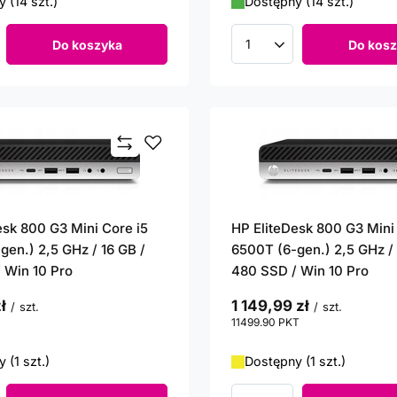
 (14 szt.)
Dostępny (14 szt.)
Do koszyka
Do kosz
roduktów
Ilość produktów
esk 800 G3 Mini Core i5
HP EliteDesk 800 G3 Mini
gen.) 2,5 GHz / 16 GB /
6500T (6-gen.) 2,5 GHz / 
 Win 10 Pro
480 SSD / Win 10 Pro
ł
1 149,99 zł
/
szt.
/
szt.
punktów
11499.90
PKT
punktów
 (1 szt.)
Dostępny (1 szt.)