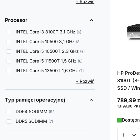
+ Rozwiń
Procesor
INTEL Core i3 8100T 3,1 GHz
6
INTEL Core i5 10500 3,1 GHz
8
INTEL Core i5 10500T 2,3 GHz
8
INTEL Core i5 11500T 1,5 GHz
8
INTEL Core i5 13500T 1,6 GHz
7
HP ProDes
8100T (8-
+ Rozwiń
SSD / Win
Typ pamięci operacyjnej
789,99 z
13199.90
PK
DDR4 SODIMM
52
Dostępny
DDR5 SODIMM
7
Ilość p