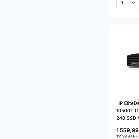
Ilość p
HP EliteD
10500T (1
240 SSD /
1 559,99
15599.90
PK