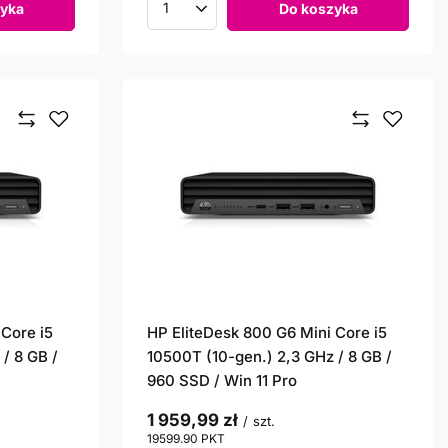
yka
Do koszyka
Ilość produktów
 Core i5
HP EliteDesk 800 G6 Mini Core i5
/ 8 GB /
10500T (10-gen.) 2,3 GHz / 8 GB /
960 SSD / Win 11 Pro
1 959,99 zł
/
szt.
19599.90
PKT
punktów