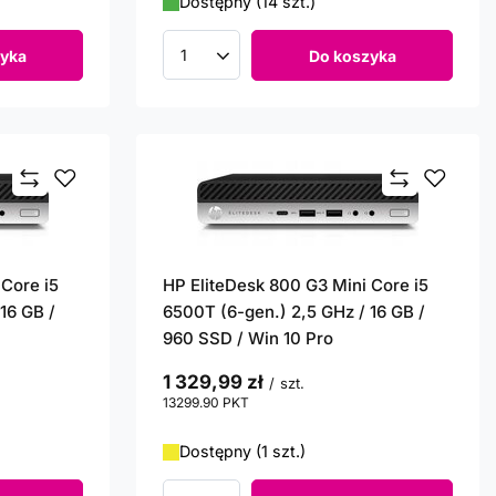
Dostępny (14 szt.)
yka
Do koszyka
Ilość produktów
 Core i5
HP EliteDesk 800 G3 Mini Core i5
16 GB /
6500T (6-gen.) 2,5 GHz / 16 GB /
960 SSD / Win 10 Pro
1 329,99 zł
/
szt.
13299.90
PKT
punktów
Dostępny (1 szt.)