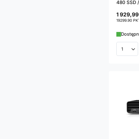
480 SSD /
1 929,99
19299.90
PK
Dostępny
Ilość p