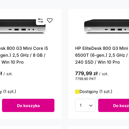
esk 800 G3 Mini Core i5
HP EliteDesk 800 G3 Mini
gen.) 2,5 GHz / 8 GB /
6500T (6-gen.) 2,5 GHz / 
 Win 10 Pro
240 SSD / Win 10 Pro
ł
779,99 zł
/
szt.
/
szt.
punktów
7799.90
PKT
punktów
 (1 szt.)
Dostępny (1 szt.)
Do koszyka
Do kosz
roduktów
Ilość produktów