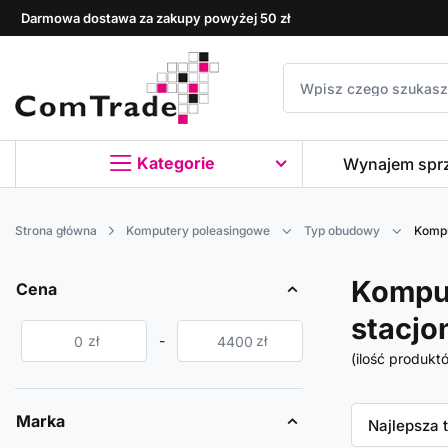
Darmowa dostawa za zakupy powyżej 50 zł
Kategorie
Wynajem spr
Strona główna
Komputery poleasingowe
Typ obudowy
Kompu
Komput
Cena
stacjo
zł
-
zł
(ilość produkt
Marka
Zmień sor
Najlepsza 