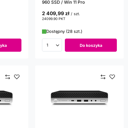
960 SSD / Win 11 Pro
2 409,99 zł
/
szt.
24099.90
PKT
punktów
Dostępny (28 szt.)
yka
Do koszyka
Ilość produktów