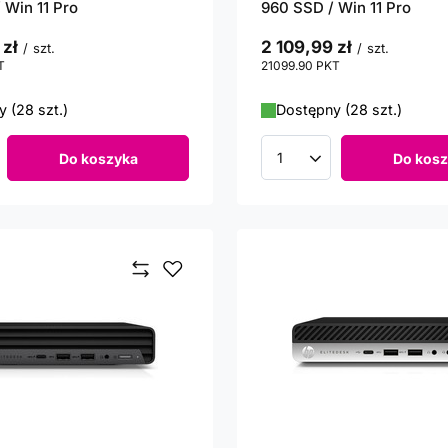
 Win 11 Pro
960 SSD / Win 11 Pro
 zł
2 109,99 zł
/
szt.
/
szt.
T
punktów
21099.90
PKT
punktów
 (28 szt.)
Dostępny (28 szt.)
Do koszyka
Do kosz
roduktów
Ilość produktów