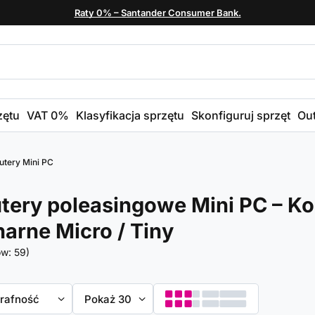
Raty 0% – Santander Consumer Bank.
zętu
VAT 0%
Klasyfikacja sprzętu
Skonfiguruj sprzęt
Out
tery Mini PC
ery poleasingowe Mini PC – 
narne Micro / Tiny
ów:
59
)
towanie
trafność
Zmień ilość wyświetlanych produktów
Pokaż 30