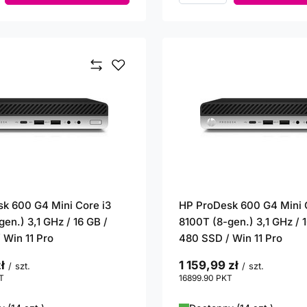
k 600 G4 Mini Core i3
HP ProDesk 600 G4 Mini 
en.) 3,1 GHz / 16 GB /
8100T (8-gen.) 3,1 GHz / 1
 Win 11 Pro
480 SSD / Win 11 Pro
ł
1 159,99 zł
/
szt.
/
szt.
T
punktów
16899.90
PKT
punktów