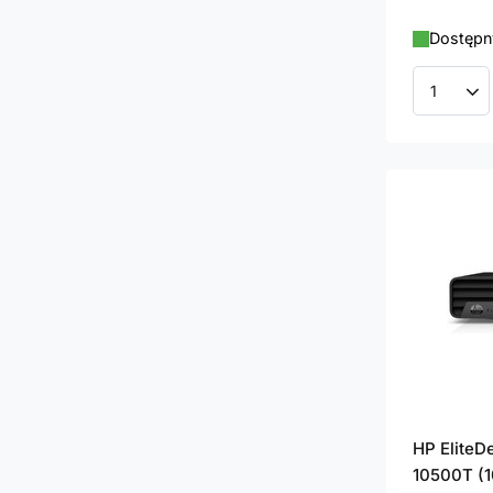
Dostępny
Ilość p
HP EliteD
10500T (1