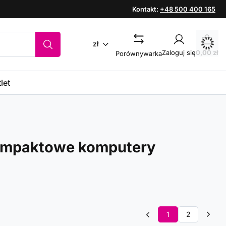
Kontakt:
+48 500 400 165
zł
Zaloguj się
0,00 zł
Porównywarka
let
Kompaktowe komputery
1
2