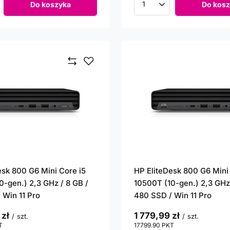
Do koszyka
Do kosz
roduktów
Ilość produktów
esk 800 G6 Mini Core i5
HP EliteDesk 800 G6 Mini
0-gen.) 2,3 GHz / 8 GB /
10500T (10-gen.) 2,3 GHz 
 Win 11 Pro
480 SSD / Win 11 Pro
 zł
1 779,99 zł
/
szt.
/
szt.
T
punktów
17799.90
PKT
punktów