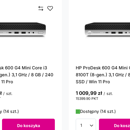
k 600 G4 Mini Core i3
HP ProDesk 600 G4 Mini 
gen.) 3,1 GHz / 8 GB / 240
8100T (8-gen.) 3,1 GHz / 
 11 Pro
SSD / Win 11 Pro
ł
1 009,99 zł
/
szt.
/
szt.
T
punktów
15399.90
PKT
punktów
 (14 szt.)
Dostępny (14 szt.)
Do koszyka
Do kosz
roduktów
Ilość produktów