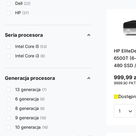
Dell
22
HP
37
Seria procesora
Intel Core i5
53
HP EliteD
Intel Core i3
6
6500T (6-
480 SSD /
999,99 z
Generacja procesora
9999.90
PKT
13 generacja
7
Dostępny
6 generacja
6
8 generacja
6
Ilość p
9 generacja
16
10 generacja
16