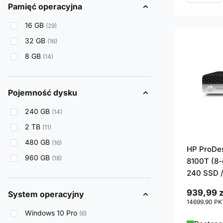
Pamięć operacyjna
16 GB
29
32 GB
16
8 GB
14
Pojemność dysku
240 GB
14
2 TB
11
480 GB
16
HP ProDes
960 GB
18
8100T (8-g
240 SSD /
939,99 z
System operacyjny
14699.90
PK
Windows 10 Pro
6