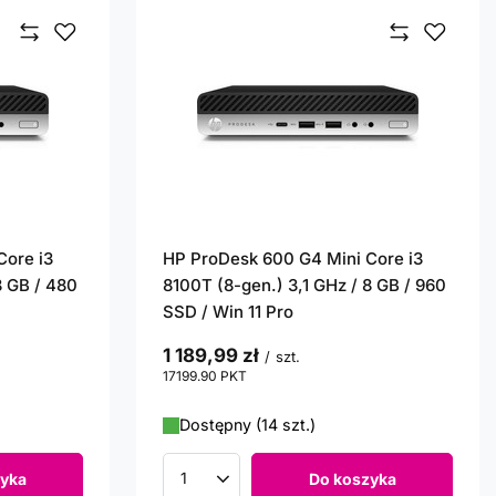
Core i3
HP ProDesk 600 G4 Mini Core i3
8 GB / 480
8100T (8-gen.) 3,1 GHz / 8 GB / 960
SSD / Win 11 Pro
1 189,99 zł
/
szt.
17199.90
PKT
punktów
Dostępny (14 szt.)
yka
Do koszyka
Ilość produktów