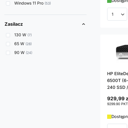
Dostępny
Windows 11 Pro
53
Ilość p
Zasilacz
130 W
7
65 W
28
90 W
24
HP EliteD
6500T (6-
240 SSD /
929,99 z
9299.90
PKT
Dostępny