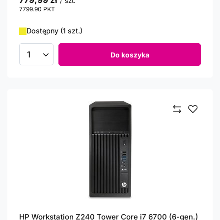
779,99 zł
/
szt.
7799.90
PKT
punktów
Dostępny (1 szt.)
Do koszyka
Ilość produktów
HP Workstation Z240 Tower Core i7 6700 (6-gen.)