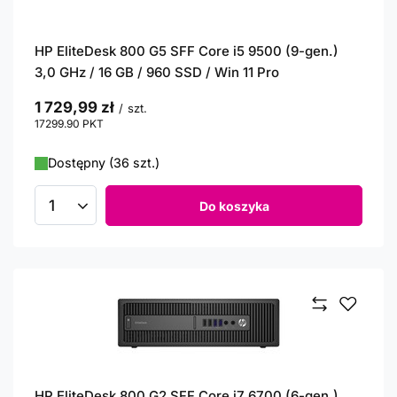
HP EliteDesk 800 G5 SFF Core i5 9500 (9-gen.)
3,0 GHz / 16 GB / 960 SSD / Win 11 Pro
1 729,99 zł
/
szt.
17299.90
PKT
punktów
Dostępny (36 szt.)
Do koszyka
Ilość produktów
HP EliteDesk 800 G2 SFF Core i7 6700 (6-gen.)