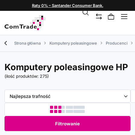
Raty 0% – Santander Consumer Bank.
Strona główna
Komputery poleasingowe
Producenci
Komputery poleasingowe HP
(ilość produktów:
275
)
Zmień sortowanie
Najlepsza trafność
Filtrowanie