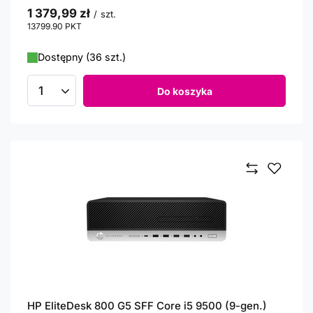
1 379,99 zł
/
szt.
13799.90
PKT
punktów
Dostępny (36 szt.)
Do koszyka
Ilość produktów
HP EliteDesk 800 G5 SFF Core i5 9500 (9-gen.)