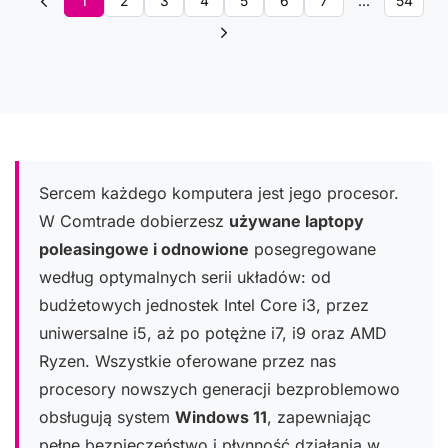
1
2
3
4
5
6
7
...
54
Sercem każdego komputera jest jego procesor.
W Comtrade dobierzesz
używane laptopy
poleasingowe i odnowione
posegregowane
według optymalnych serii układów: od
budżetowych jednostek Intel Core i3, przez
uniwersalne i5, aż po potężne i7, i9 oraz AMD
Ryzen. Wszystkie oferowane przez nas
procesory nowszych generacji bezproblemowo
obsługują system
Windows 11
, zapewniając
pełne bezpieczeństwo i płynność działania w