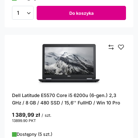
Do koszyka
Ilość produktów
Dell Latitude E5570 Core i5 6200u (6-gen.) 2,3
GHz / 8 GB / 480 SSD / 15,6'' FullHD / Win 10 Pro
1 389,99 zł
/
szt.
13899.90
PKT
punktów
Dostępny (5 szt.)