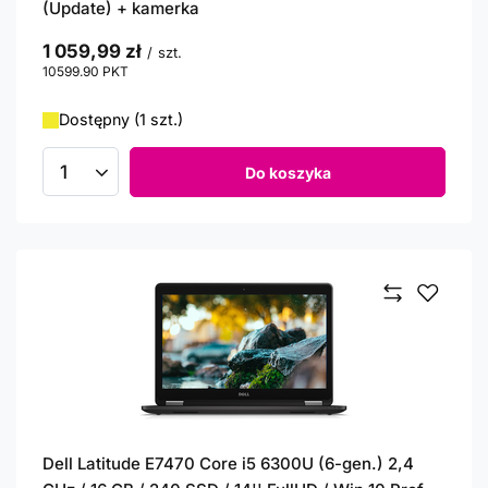
(Update) + kamerka
1 059,99 zł
/
szt.
10599.90
PKT
punktów
Dostępny (1 szt.)
Do koszyka
Ilość produktów
Dell Latitude E7470 Core i5 6300U (6-gen.) 2,4