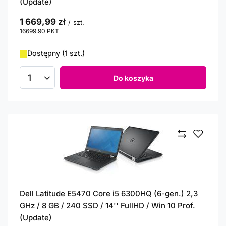
(Update)
1 669,99 zł
/
szt.
16699.90
PKT
punktów
Dostępny (1 szt.)
Do koszyka
Ilość produktów
Dell Latitude E5470 Core i5 6300HQ (6-gen.) 2,3
GHz / 8 GB / 240 SSD / 14'' FullHD / Win 10 Prof.
(Update)