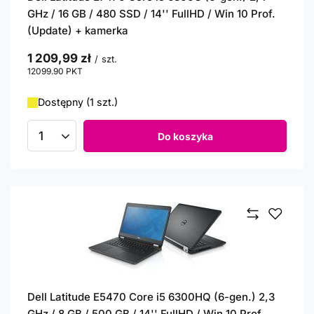
GHz / 16 GB / 480 SSD / 14'' FullHD / Win 10 Prof.
(Update) + kamerka
1 209,99 zł
/
szt.
12099.90
PKT
punktów
Dostępny (1 szt.)
Do koszyka
Ilość produktów
Dell Latitude E5470 Core i5 6300HQ (6-gen.) 2,3
GHz / 8 GB / 500 GB / 14'' FullHD / Win 10 Prof.