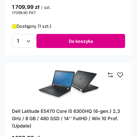
1 709,99 zł
/
szt.
17099.90
PKT
punktów
Dostępny (1 szt.)
Do koszyka
Ilość produktów
Dell Latitude E5470 Core i5 6300HQ (6-gen.) 2,3
GHz / 8 GB / 480 SSD / 14'' FullHD / Win 10 Prof.
(Update)