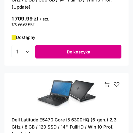
(Update)
1 709,99 zł
/
szt.
17099.90
PKT
punktów
Dostępny
Do koszyka
Ilość produktów
Dell Latitude E5470 Core i5 6300HQ (6-gen.) 2,3
GHz / 8 GB / 120 SSD / 14'' FullHD / Win 10 Prof.