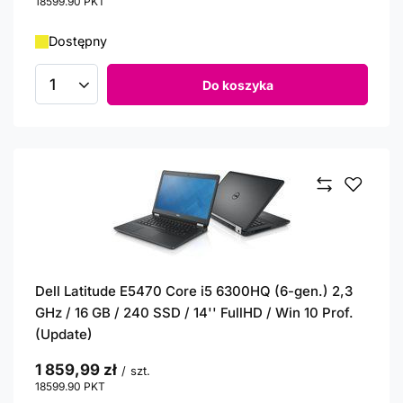
18599.90
PKT
punktów
Dostępny
Do koszyka
Ilość produktów
Dell Latitude E5470 Core i5 6300HQ (6-gen.) 2,3
GHz / 16 GB / 240 SSD / 14'' FullHD / Win 10 Prof.
(Update)
1 859,99 zł
/
szt.
18599.90
PKT
punktów