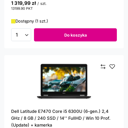
1 319,99 zł
/
szt.
13199.90
PKT
punktów
Dostępny (1 szt.)
Do koszyka
Ilość produktów
Dell Latitude E7470 Core i5 6300U (6-gen.) 2,4
GHz / 8 GB / 240 SSD / 14'' FullHD / Win 10 Prof.
(Update) + kamerka