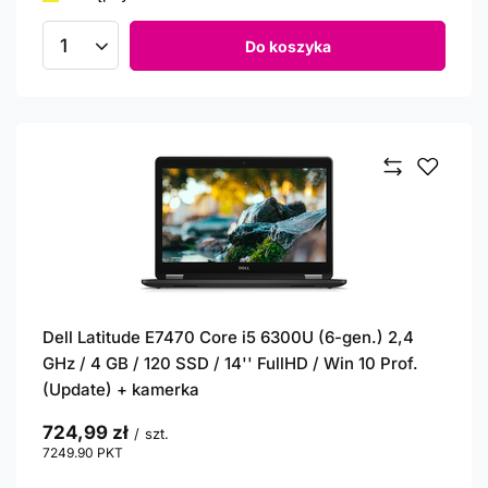
Do koszyka
Ilość produktów
Dell Latitude E7470 Core i5 6300U (6-gen.) 2,4
GHz / 4 GB / 120 SSD / 14'' FullHD / Win 10 Prof.
(Update) + kamerka
724,99 zł
/
szt.
7249.90
PKT
punktów