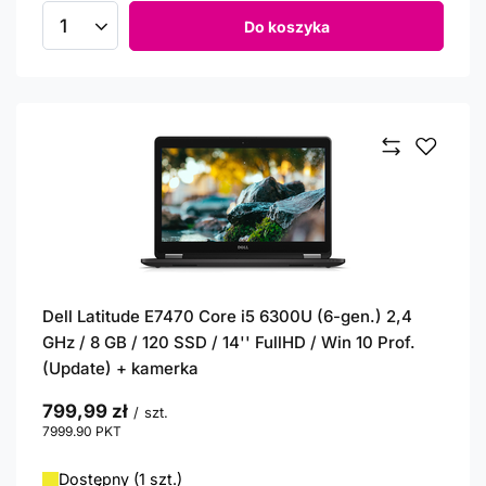
Do koszyka
Ilość produktów
Dell Latitude E7470 Core i5 6300U (6-gen.) 2,4
GHz / 8 GB / 120 SSD / 14'' FullHD / Win 10 Prof.
(Update) + kamerka
799,99 zł
/
szt.
7999.90
PKT
punktów
Dostępny (1 szt.)