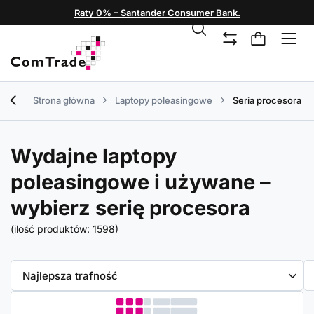
Raty 0% – Santander Consumer Bank.
Strona główna
Laptopy poleasingowe
Seria procesora
Wydajne laptopy
poleasingowe i używane –
wybierz serię procesora
(ilość produktów:
1598
)
Zmień sortowanie
Najlepsza trafność