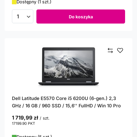
Dostępny (1 szt.)
Do koszyka
Ilość produktów
Dell Latitude E5570 Core i5 6200U (6-gen.) 2,3
GHz / 16 GB / 960 SSD / 15,6'' FullHD / Win 10 Pro
1 719,99 zł
/
szt.
17199.90
PKT
punktów
Dostępny (5 szt.)