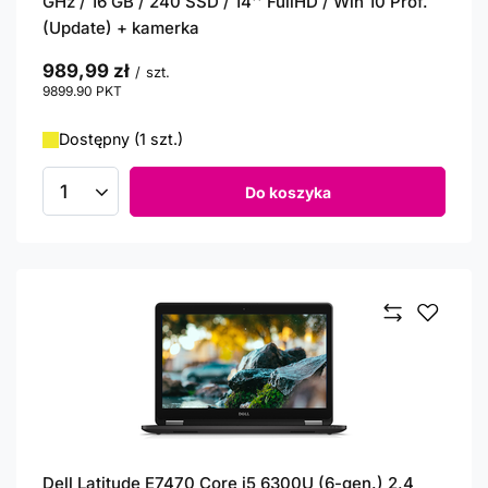
GHz / 16 GB / 240 SSD / 14'' FullHD / Win 10 Prof.
(Update) + kamerka
989,99 zł
/
szt.
9899.90
PKT
punktów
Dostępny (1 szt.)
Do koszyka
Ilość produktów
Dell Latitude E7470 Core i5 6300U (6-gen.) 2,4