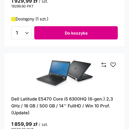
1 929,99 zł
/
szt.
19299.90
PKT
punktów
Dostępny (1 szt.)
Do koszyka
Ilość produktów
Dell Latitude E5470 Core i5 6300HQ (6-gen.) 2,3
GHz / 16 GB / 500 GB / 14'' FullHD / Win 10 Prof.
(Update)
1 859,99 zł
/
szt.