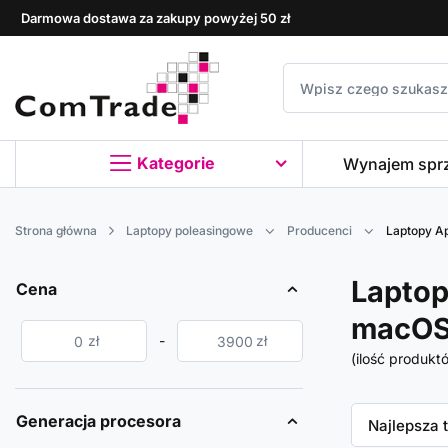
Darmowa dostawa za zakupy powyżej 50 zł
Kategorie
Wynajem spr
Strona główna
Laptopy poleasingowe
Producenci
Laptopy A
Laptop
Cena
macO
zł
-
zł
(ilość produkt
Generacja procesora
Zmień sor
Najlepsza 