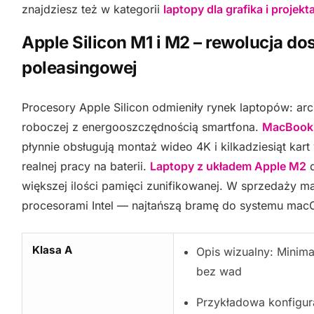
znajdziesz też w kategorii
laptopy dla grafika i projekt
Apple Silicon M1 i M2 – rewolucja do
poleasingowej
Procesory Apple Silicon odmieniły rynek laptopów: arc
roboczej z energooszczędnością smartfona.
MacBooki
płynnie obsługują montaż wideo 4K i kilkadziesiąt kar
realnej pracy na baterii.
Laptopy z układem Apple M2
d
większej ilości pamięci zunifikowanej. W sprzedaży 
procesorami Intel — najtańszą bramę do systemu mac
Klasa A
Opis wizualny: Minima
bez wad
Przykładowa konfigur