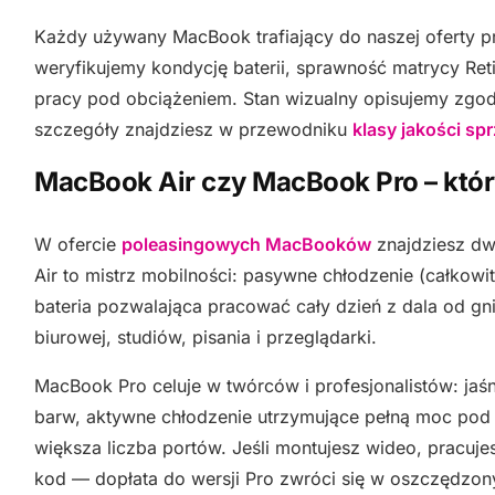
Każdy używany MacBook trafiający do naszej oferty p
weryfikujemy kondycję baterii, sprawność matrycy Ret
pracy pod obciążeniem. Stan wizualny opisujemy zgo
szczegóły znajdziesz w przewodniku
klasy jakości s
MacBook Air czy MacBook Pro – któr
W ofercie
poleasingowych MacBooków
znajdziesz dw
Air to mistrz mobilności: pasywne chłodzenie (całkowi
bateria pozwalająca pracować cały dzień z dala od gn
biurowej, studiów, pisania i przeglądarki.
MacBook Pro celuje w twórców i profesjonalistów: jaś
barw, aktywne chłodzenie utrzymujące pełną moc pod
większa liczba portów. Jeśli montujesz wideo, pracuj
kod — dopłata do wersji Pro zwróci się w oszczędzo