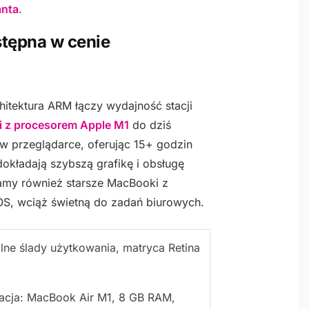
anta
.
stępna w cenie
hitektura ARM łączy wydajność stacji
 z procesorem Apple M1
do dziś
t w przeglądarce, oferując 15+ godzin
okładają szybszą grafikę i obsługę
mamy również starsze MacBooki z
OS, wciąż świetną do zadań biurowych.
lne ślady użytkowania, matryca Retina
acja: MacBook Air M1, 8 GB RAM,