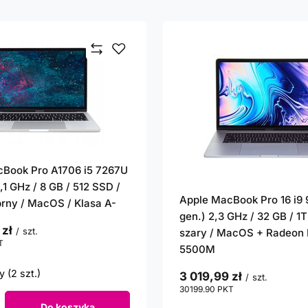
Book Pro A1706 i5 7267U
,1 GHz / 8 GB / 512 SSD /
Apple MacBook Pro 16 i9 
ebrny / MacOS / Klasa A-
gen.) 2,3 GHz / 32 GB / 1TB
 zł
/
szt.
szary / MacOS + Radeon
T
punktów
5500M
 (2 szt.)
3 019,99 zł
/
szt.
30199.90
PKT
punktów
Do koszyka