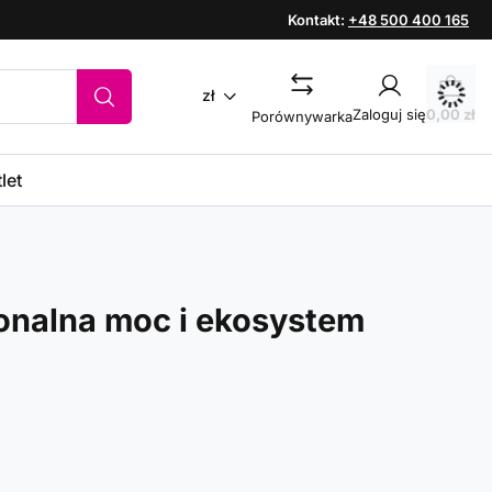
Kontakt:
+48 500 400 165
zł
Zaloguj się
0,00 zł
Porównywarka
let
onalna moc i ekosystem