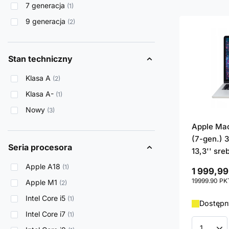
7 generacja
1
9 generacja
2
Stan techniczny
Klasa A
2
Klasa A-
1
Nowy
3
Apple Mac
(7-gen.) 3
Seria procesora
13,3'' sr
Apple A18
1
1 999,99
19999.90
PK
Apple M1
2
Intel Core i5
1
Dostępny
Intel Core i7
1