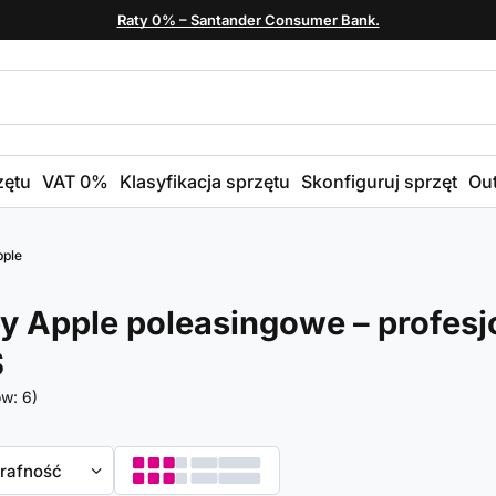
Raty 0% – Santander Consumer Bank.
zętu
VAT 0%
Klasyfikacja sprzętu
Skonfiguruj sprzęt
Out
pple
y Apple poleasingowe – profesj
S
ów:
6
)
towanie
trafność