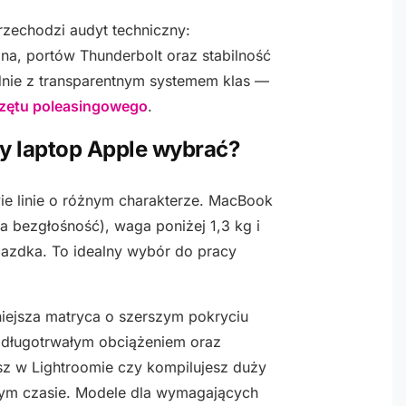
rzechodzi audyt techniczny:
ina, portów Thunderbolt oraz stabilność
dnie z transparentnym systemem klas —
przętu poleasingowego
.
y laptop Apple wybrać?
ie linie o różnym charakterze. MacBook
ta bezgłośność), waga poniżej 1,3 kg i
iazdka. To idealny wybór do pracy
niejsza matryca o szerszym pokryciu
 długotrwałym obciążeniem oraz
esz w Lightroomie czy kompilujesz duży
nym czasie. Modele dla wymagających