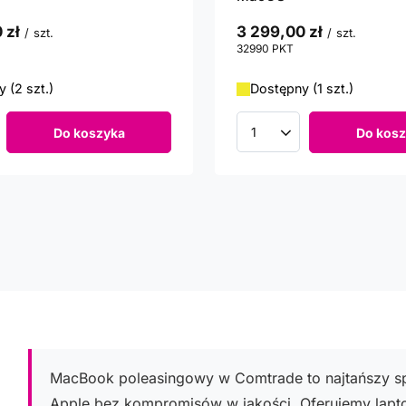
 zł
3 299,00 zł
/
szt.
/
szt.
unktów
32990
PKT
punktów
 (2 szt.)
Dostępny (1 szt.)
Do koszyka
Do kosz
roduktów
Ilość produktów
MacBook poleasingowy w Comtrade to najtańszy s
Apple bez kompromisów w jakości. Oferujemy lapt