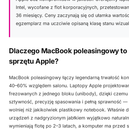
Intel, wycofane z flot korporacyjnych, przetestowan
36 miesięcy. Ceny zaczynają się od ułamka wartoś
egzemplarz ma uczciwie opisaną klasę stanu wizua
Dlaczego MacBook poleasingowy to 
sprzętu Apple?
MacBook poleasingowy łączy legendarną trwałość kons
40–60% względem salonu. Laptopy Apple projektowa
frezowanych z jednego bloku (unibody), dzięki czemu
sztywność, precyzję spasowania i pełną sprawność — to
wolniej niż jakikolwiek plastikowy notebook. Właśnie d
urządzeń z nadgryzionym jabłkiem wyjątkowo natural
wymieniają flotę po 2–3 latach, a komputer ma przed s