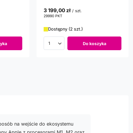
3 199,00 zł
/
szt.
29990
PKT
punktów
Dostępny (2 szt.)
yka
Do koszyka
Ilość produktów
posób na wejście do ekosystemu
opy Apple z procesorami M1, M2 oraz