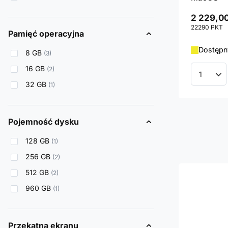
2 229,00
22290
PKT
p
Pamięć operacyjna
Dostępny
8 GB
3
16 GB
2
Ilość p
32 GB
1
Pojemność dysku
128 GB
1
256 GB
2
512 GB
2
960 GB
1
Przekątna ekranu