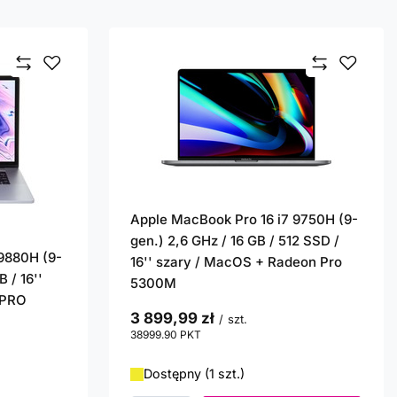
Apple MacBook Pro 16 i7 9750H (9-
gen.) 2,6 GHz / 16 GB / 512 SSD /
9880H (9-
16'' szary / MacOS + Radeon Pro
 / 16''
5300M
 PRO
3 899,99 zł
/
szt.
38999.90
PKT
punktów
Dostępny (1 szt.)