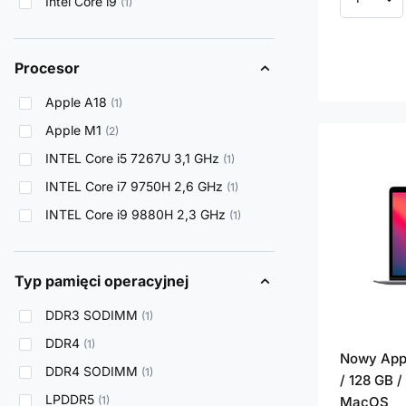
Intel Core i9
1
Ilość p
Procesor
Apple A18
1
Apple M1
2
INTEL Core i5 7267U 3,1 GHz
1
INTEL Core i7 9750H 2,6 GHz
1
INTEL Core i9 9880H 2,3 GHz
1
Typ pamięci operacyjnej
DDR3 SODIMM
1
DDR4
1
Nowy Appl
DDR4 SODIMM
1
/ 128 GB /
LPDDR5
1
MacOS