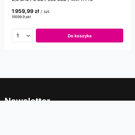
1 959,99 zł
/
szt.
19599.9
pkt
punktów
Do koszyka
Newsletter
Informacje o rabatach, promocjach i nowościach w
Comtrade