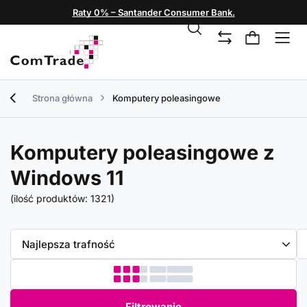
Raty 0% – Santander Consumer Bank.
Strona główna
Komputery poleasingowe
Komputery poleasingowe z
Windows 11
(ilość produktów:
1321
)
Zmień sortowanie
Najlepsza trafność
Filtrowanie