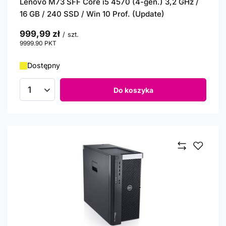
Lenovo M73 SFF Core i5 4570 (4-gen.) 3,2 GHz /
16 GB / 240 SSD / Win 10 Prof. (Update)
999,99 zł
/
szt.
9999.90
PKT
punktów
Dostępny
Do koszyka
Ilość produktów