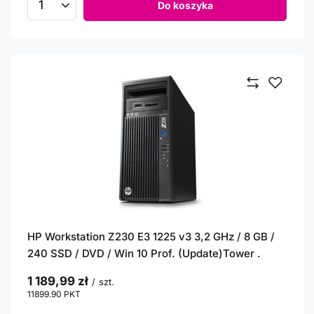
Do koszyka
Ilość produktów
HP Workstation Z230 E3 1225 v3 3,2 GHz / 8 GB /
240 SSD / DVD / Win 10 Prof. (Update)Tower .
1 189,99 zł
/
szt.
11899.90
PKT
punktów