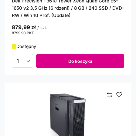
Dell Precision T3610 Tower Xeon Quad Core E5-
1650 v2 3,5 GHz (6 rdzeni) / 8 GB / 240 SSD / DVD-
RW / Win 10 Prof. (Update)
879,99 zł
/
szt.
8799.90
PKT
punktów
Dostępny
Do koszyka
Ilość produktów