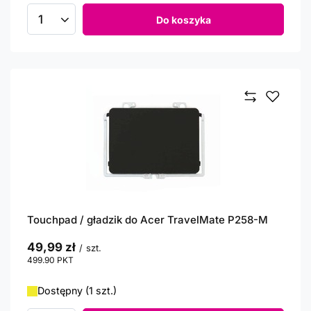
Do koszyka
Ilość produktów
Touchpad / gładzik do Acer TravelMate P258-M
49,99 zł
/
szt.
499.90
PKT
punktów
Dostępny (1 szt.)