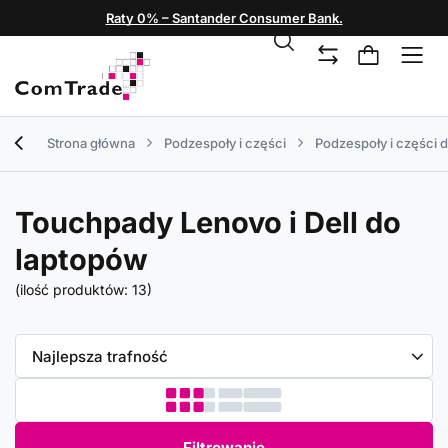
Raty 0% – Santander Consumer Bank.
Strona główna
Podzespoły i części
Podzespoły i części 
Touchpady Lenovo i Dell do
laptopów
(ilość produktów:
13
)
Zmień sortowanie
Najlepsza trafność
Filtrowanie