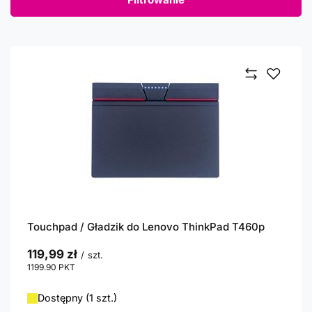
Touchpad / Gładzik do Lenovo ThinkPad T460p
119,99 zł
/
szt.
1199.90
PKT
punktów
Dostępny (1 szt.)