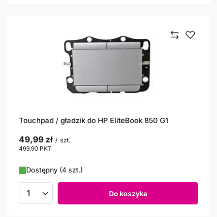
Touchpad / gładzik do HP EliteBook 850 G1
49,99 zł
/
szt.
499.90
PKT
punktów
Dostępny (4 szt.)
Do koszyka
Ilość produktów