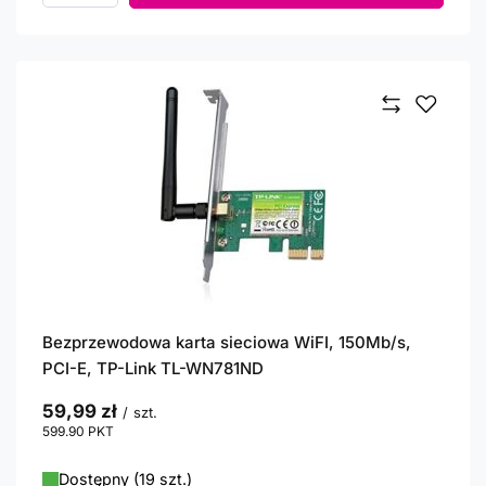
Bezprzewodowa karta sieciowa WiFI, 150Mb/s,
PCI-E, TP-Link TL-WN781ND
59,99 zł
/
szt.
599.90
PKT
punktów
Dostępny (19 szt.)