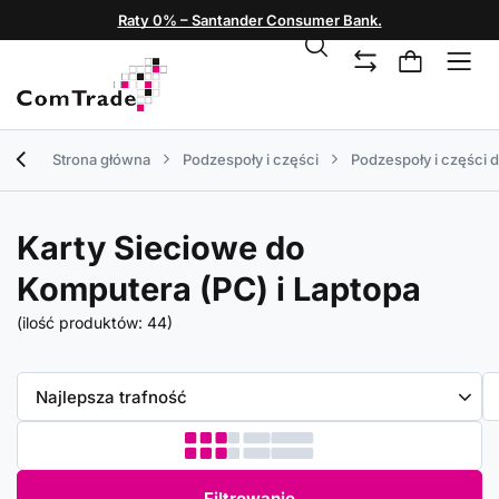
Raty 0% – Santander Consumer Bank.
Strona główna
Podzespoły i części
Podzespoły i części 
Karty Sieciowe do
Komputera (PC) i Laptopa
(ilość produktów:
44
)
Zmień sortowanie
Najlepsza trafność
Filtrowanie