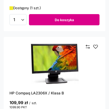
Dostępny (1 szt.)
Do koszyka
Ilość produktów
HP Compaq LA2306X / Klasa B
109,99 zł
/
szt.
1099.90
PKT
punktów