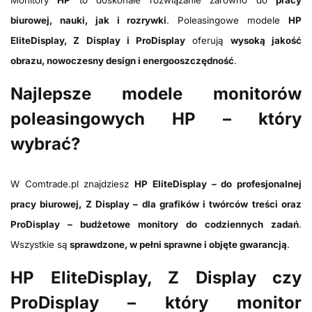
Monitory
HP
to doskonałe rozwiązanie zarówno do
pracy
biurowej, nauki, jak i rozrywki
. Poleasingowe modele
HP
EliteDisplay, Z Display i ProDisplay
oferują
wysoką jakość
obrazu, nowoczesny design i energooszczędność
.
Najlepsze modele monitorów
poleasingowych HP – który
wybrać?
W Comtrade.pl znajdziesz
HP EliteDisplay – do profesjonalnej
pracy biurowej, Z Display – dla grafików i twórców treści oraz
ProDisplay – budżetowe monitory do codziennych zadań
.
Wszystkie są
sprawdzone, w pełni sprawne i objęte gwarancją
.
HP EliteDisplay, Z Display czy
ProDisplay – który monitor