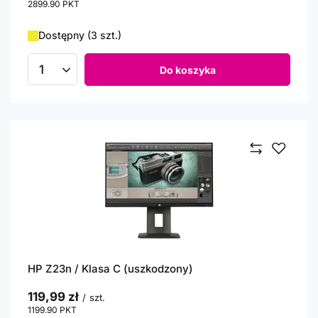
2899.90
PKT
punktów
Dostępny (3 szt.)
Do koszyka
Ilość produktów
HP Z23n / Klasa C (uszkodzony)
119,99 zł
/
szt.
1199.90
PKT
punktów