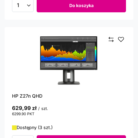
Do koszyka
Ilość produktów
HP Z27n QHD
629,99 zł
/
szt.
6299.90
PKT
punktów
Dostępny (3 szt.)