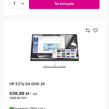
Do koszyka
Ilość produktów
HP E27q G4 QHD 2K
539,99 zł
/
szt.
5899.90
PKT
punktów
Dostępny (104 szt.)