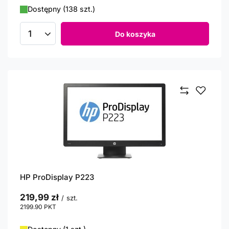
Dostępny (138 szt.)
Do koszyka
Ilość produktów
HP ProDisplay P223
219,99 zł
/
szt.
2199.90
PKT
punktów