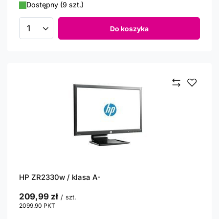
Dostępny (9 szt.)
Do koszyka
Ilość produktów
HP ZR2330w / klasa A-
209,99 zł
/
szt.
2099.90
PKT
punktów