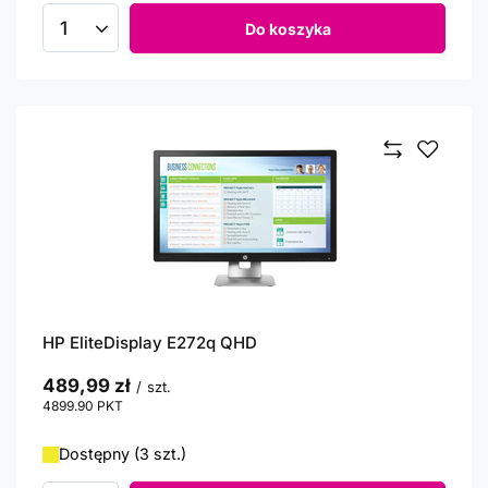
Do koszyka
Ilość produktów
HP EliteDisplay E272q QHD
489,99 zł
/
szt.
4899.90
PKT
punktów
Dostępny (3 szt.)