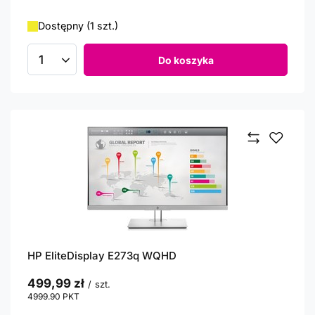
Dostępny (1 szt.)
Do koszyka
Ilość produktów
HP EliteDisplay E273q WQHD
499,99 zł
/
szt.
4999.90
PKT
punktów