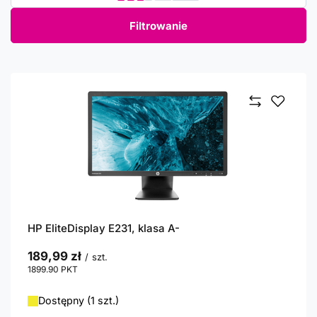
Filtrowanie
HP EliteDisplay E231, klasa A-
189,99 zł
/
szt.
1899.90
PKT
punktów
Dostępny (1 szt.)