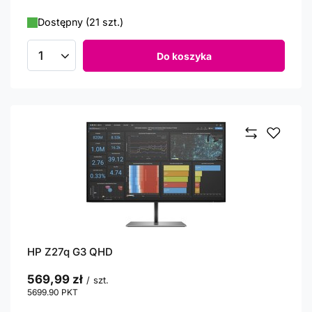
Dostępny (21 szt.)
Do koszyka
Ilość produktów
HP Z27q G3 QHD
569,99 zł
/
szt.
5699.90
PKT
punktów