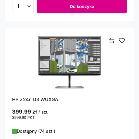
Do koszyka
Ilość produktów
HP Z24n G3 WUXGA
399,99 zł
/
szt.
3999.90
PKT
punktów
Dostępny (74 szt.)