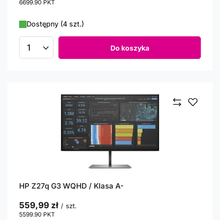
6699.90
PKT
punktów
Dostępny (4 szt.)
Do koszyka
Ilość produktów
HP Z27q G3 WQHD / Klasa A-
559,99 zł
/
szt.
5599.90
PKT
punktów