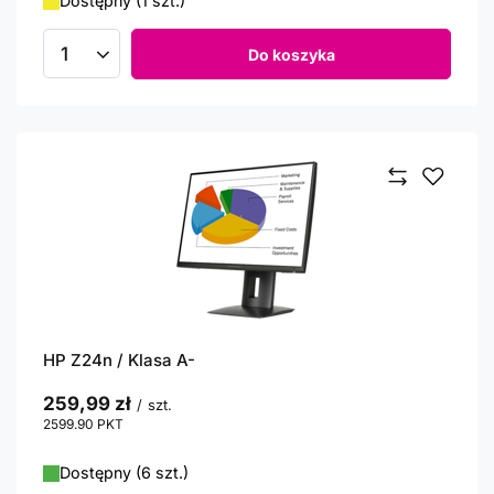
Dostępny (1 szt.)
Do koszyka
Ilość produktów
HP Z24n / Klasa A-
259,99 zł
/
szt.
2599.90
PKT
punktów
Dostępny (6 szt.)