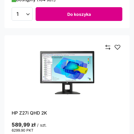
Do koszyka
Ilość produktów
HP Z27i QHD 2K
589,99 zł
/
szt.
6299.90
PKT
punktów