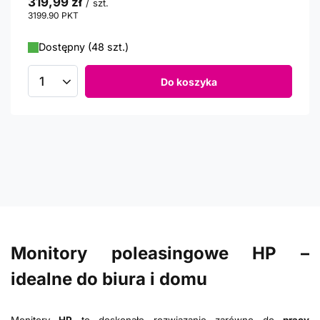
319,99 zł
/
szt.
3199.90
PKT
punktów
Dostępny (48 szt.)
Do koszyka
Ilość produktów
Monitory poleasingowe HP –
idealne do biura i domu