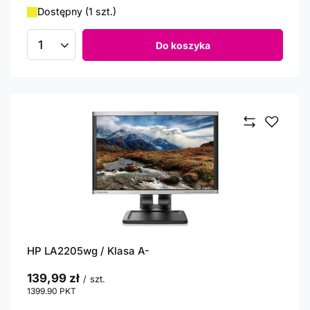
Dostępny (1 szt.)
Do koszyka
Ilość produktów
HP LA2205wg / Klasa A-
139,99 zł
/
szt.
1399.90
PKT
punktów