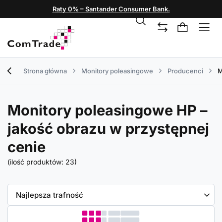
Raty 0% – Santander Consumer Bank.
Strona główna
Monitory poleasingowe
Producenci
M
Monitory poleasingowe HP –
jakość obrazu w przystępnej
cenie
(ilość produktów:
23
)
Zmień sortowanie
Najlepsza trafność