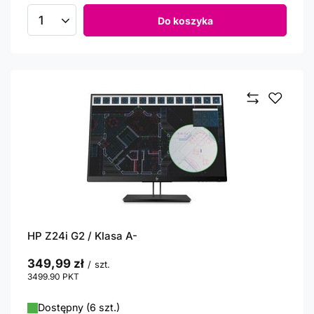
Do koszyka
Ilość produktów
HP Z24i G2 / Klasa A-
349,99 zł
/
szt.
3499.90
PKT
punktów
Dostępny (6 szt.)