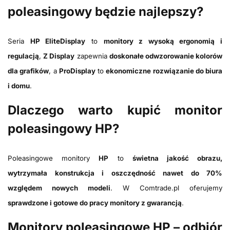
poleasingowy będzie najlepszy?
Seria
HP EliteDisplay
to
monitory z wysoką ergonomią i
regulacją
,
Z Display
zapewnia
doskonałe odwzorowanie kolorów
dla grafików
, a
ProDisplay
to
ekonomiczne rozwiązanie do biura
i domu
.
Dlaczego warto kupić monitor
poleasingowy HP?
Poleasingowe monitory
HP
to
świetna jakość obrazu,
wytrzymała konstrukcja i oszczędność nawet do 70%
względem nowych modeli
. W Comtrade.pl oferujemy
sprawdzone i gotowe do pracy monitory z gwarancją
.
Monitory poleasingowe HP – odbiór