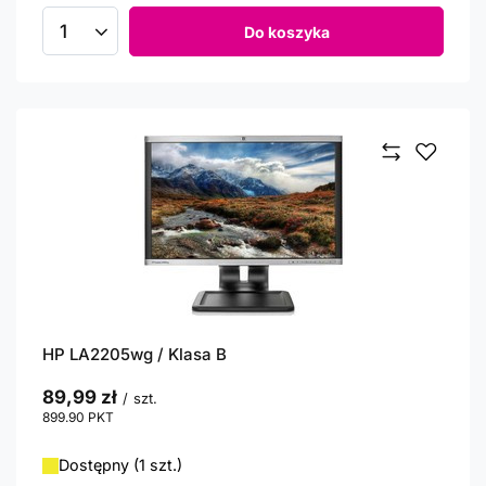
Do koszyka
Ilość produktów
HP LA2205wg / Klasa B
89,99 zł
/
szt.
899.90
PKT
punktów
Dostępny (1 szt.)