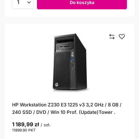
Do koszyka
Ilość produktów
HP Workstation Z230 E3 1225 v3 3,2 GHz / 8 GB /
240 SSD / DVD / Win 10 Prof. (Update)Tower .
1 189,99 zł
/
szt.
11899.90
PKT
punktów