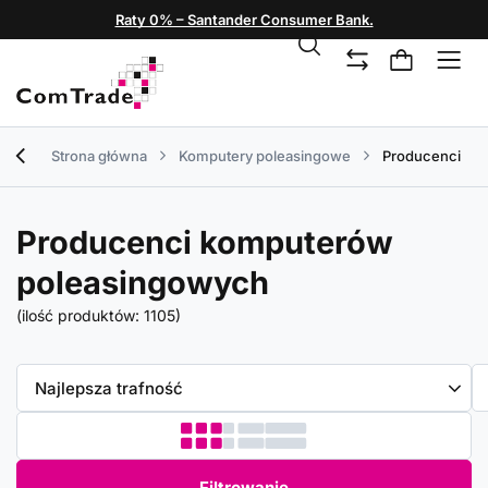
Raty 0% – Santander Consumer Bank.
Strona główna
Komputery poleasingowe
Producenci
Producenci komputerów
poleasingowych
(ilość produktów:
1105
)
Zmień sortowanie
Najlepsza trafność
Filtrowanie