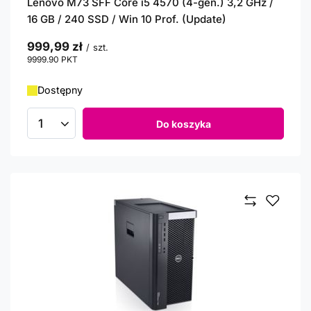
Lenovo M73 SFF Core i5 4570 (4-gen.) 3,2 GHz /
16 GB / 240 SSD / Win 10 Prof. (Update)
999,99 zł
/
szt.
9999.90
PKT
punktów
Dostępny
Do koszyka
Ilość produktów