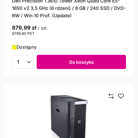
Dell Precision T3610 Tower Xeon Quad Core E5-
1650 v2 3,5 GHz (6 rdzeni) / 8 GB / 240 SSD / DVD-
RW / Win 10 Prof. (Update)
879,99 zł
/
szt.
8799.90
PKT
punktów
Dostępny
Do koszyka
Ilość produktów