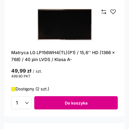
Matryca LG LP156WH4(TL)(P1) / 15,6'' HD (1366 x
768) / 40 pin LVDS / Klasa A-
49,99 zł
/
szt.
499.90
PKT
punktów
Dostępny (2 szt.)
Do koszyka
Ilość produktów