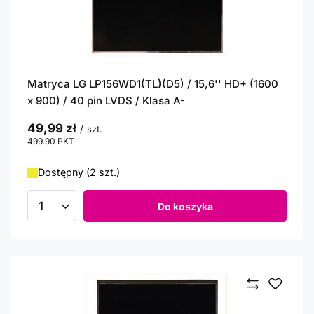
Matryca LG LP156WD1(TL)(D5) / 15,6'' HD+ (1600
x 900) / 40 pin LVDS / Klasa A-
49,99 zł
/
szt.
499.90
PKT
punktów
Dostępny (2 szt.)
Do koszyka
Ilość produktów