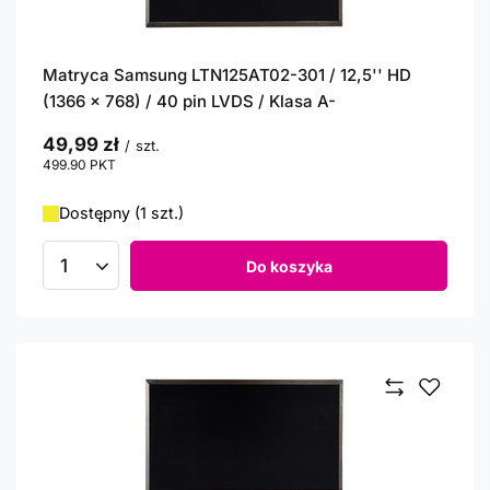
Matryca Samsung LTN125AT02-301 / 12,5'' HD
(1366 x 768) / 40 pin LVDS / Klasa A-
49,99 zł
/
szt.
499.90
PKT
punktów
Dostępny (1 szt.)
Do koszyka
Ilość produktów