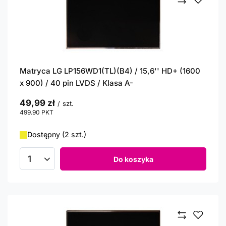
Matryca LG LP156WD1(TL)(B4) / 15,6'' HD+ (1600
x 900) / 40 pin LVDS / Klasa A-
49,99 zł
/
szt.
499.90
PKT
punktów
Dostępny (2 szt.)
Do koszyka
Ilość produktów