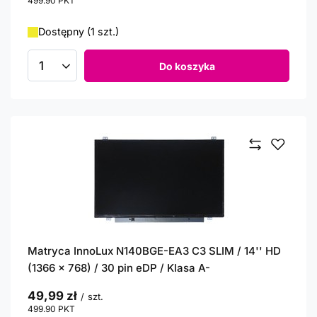
499.90
PKT
punktów
Dostępny (1 szt.)
Do koszyka
Ilość produktów
Matryca InnoLux N140BGE-EA3 C3 SLIM / 14'' HD
(1366 x 768) / 30 pin eDP / Klasa A-
49,99 zł
/
szt.
499.90
PKT
punktów