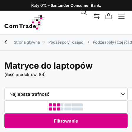
Raty 0% – Santander Consumer Bank.
Strona główna
Podzespoły i części
Podzespoły i części 
Matryce do laptopów
(ilość produktów:
84
)
Zmień sortowanie
Najlepsza trafność
Filtrowanie