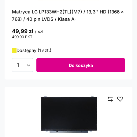
Matryca LG LP133WH2(TL)(M7) / 13,3'' HD (1366 x
768) / 40 pin LVDS / Klasa A-
49,99 zł
/
szt.
499.90
PKT
punktów
Dostępny (1 szt.)
Do koszyka
Ilość produktów