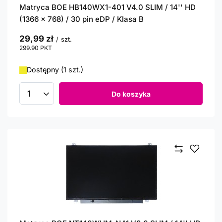
Matryca BOE HB140WX1-401 V4.0 SLIM / 14'' HD
(1366 x 768) / 30 pin eDP / Klasa B
29,99 zł
/
szt.
299.90
PKT
punktów
Dostępny (1 szt.)
Do koszyka
Ilość produktów