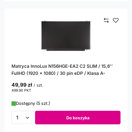
Matryca InnoLux N156HGE-EA2 C2 SLIM / 15,6''
FullHD (1920 x 1080) / 30 pin eDP / Klasa A-
49,99 zł
/
szt.
499.90
PKT
punktów
Dostępny (5 szt.)
Do koszyka
Ilość produktów