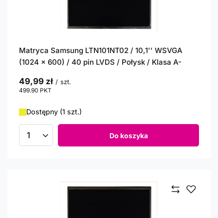
Matryca Samsung LTN101NT02 / 10,1'' WSVGA
(1024 x 600) / 40 pin LVDS / Połysk / Klasa A-
49,99 zł
/
szt.
499.90
PKT
punktów
Dostępny (1 szt.)
Do koszyka
Ilość produktów