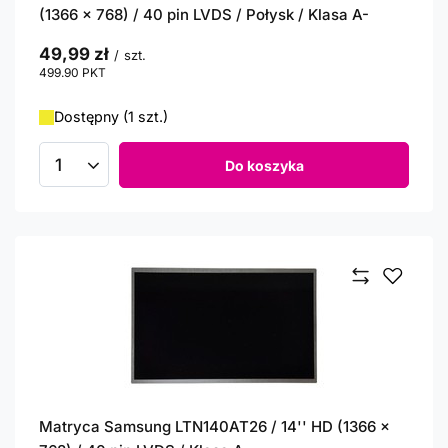
(1366 x 768) / 40 pin LVDS / Połysk / Klasa A-
49,99 zł
/
szt.
499.90
PKT
punktów
Dostępny (1 szt.)
Do koszyka
Ilość produktów
Matryca Samsung LTN140AT26 / 14'' HD (1366 x