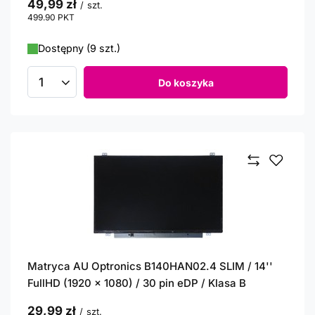
49,99 zł
/
szt.
499.90
PKT
punktów
Dostępny (9 szt.)
Do koszyka
Ilość produktów
Matryca AU Optronics B140HAN02.4 SLIM / 14''
FullHD (1920 x 1080) / 30 pin eDP / Klasa B
29,99 zł
/
szt.