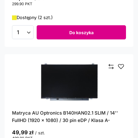
299.90
PKT
punktów
Dostępny (2 szt.)
Do koszyka
Ilość produktów
Matryca AU Optronics B140HAN02.1 SLIM / 14''
FullHD (1920 x 1080) / 30 pin eDP / Klasa A-
49,99 zł
/
szt.