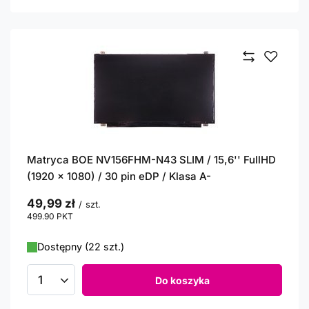
Matryca BOE NV156FHM-N43 SLIM / 15,6'' FullHD
(1920 x 1080) / 30 pin eDP / Klasa A-
49,99 zł
/
szt.
499.90
PKT
punktów
Dostępny (22 szt.)
Do koszyka
Ilość produktów