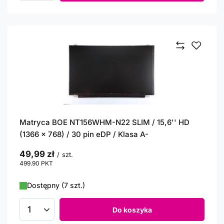
Matryca BOE NT156WHM-N22 SLIM / 15,6'' HD
(1366 x 768) / 30 pin eDP / Klasa A-
49,99 zł
/
szt.
499.90
PKT
punktów
Dostępny (7 szt.)
Do koszyka
Ilość produktów