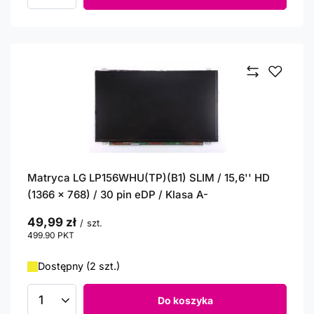
Matryca LG LP156WHU(TP)(B1) SLIM / 15,6'' HD
(1366 x 768) / 30 pin eDP / Klasa A-
49,99 zł
/
szt.
499.90
PKT
punktów
Dostępny (2 szt.)
Do koszyka
Ilość produktów