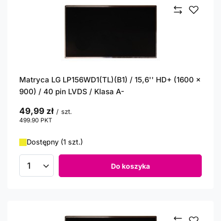
Matryca LG LP156WD1(TL)(B1) / 15,6'' HD+ (1600 x
900) / 40 pin LVDS / Klasa A-
49,99 zł
/
szt.
499.90
PKT
punktów
Dostępny (1 szt.)
Do koszyka
Ilość produktów