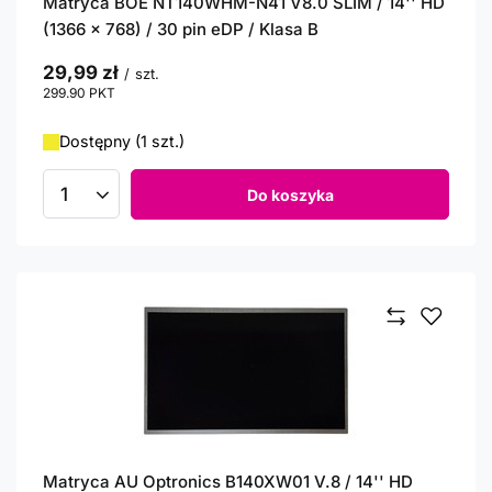
Matryca BOE NT140WHM-N41 V8.0 SLIM / 14'' HD
(1366 x 768) / 30 pin eDP / Klasa B
29,99 zł
/
szt.
299.90
PKT
punktów
Dostępny (1 szt.)
Do koszyka
Ilość produktów
Matryca AU Optronics B140XW01 V.8 / 14'' HD