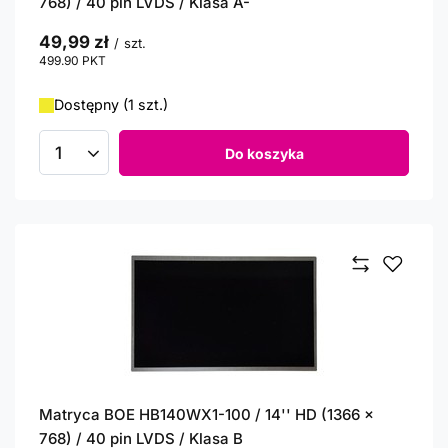
768) / 40 pin LVDS / Klasa A-
49,99 zł
/
szt.
499.90
PKT
punktów
Dostępny (1 szt.)
Do koszyka
Ilość produktów
Matryca BOE HB140WX1-100 / 14'' HD (1366 x
768) / 40 pin LVDS / Klasa B