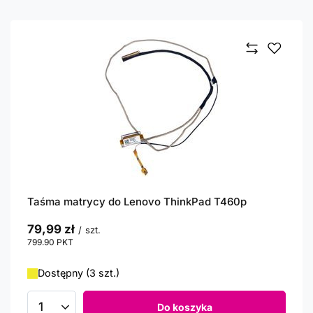
Taśma matrycy do Lenovo ThinkPad T460p
79,99 zł
/
szt.
799.90
PKT
punktów
Dostępny (3 szt.)
Do koszyka
Ilość produktów