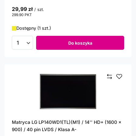
29,99 zł
/
szt.
299.90
PKT
punktów
Dostępny (1 szt.)
Do koszyka
Ilość produktów
Matryca LG LP140WD1(TL)(M1) / 14'' HD+ (1600 x
900) / 40 pin LVDS / Klasa A-