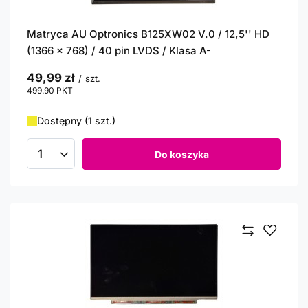
Matryca AU Optronics B125XW02 V.0 / 12,5'' HD
(1366 x 768) / 40 pin LVDS / Klasa A-
49,99 zł
/
szt.
499.90
PKT
punktów
Dostępny (1 szt.)
Do koszyka
Ilość produktów