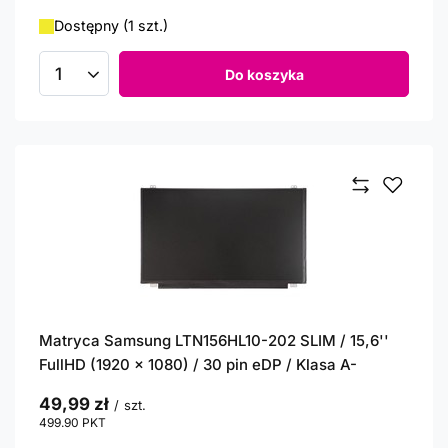
Dostępny (1 szt.)
Do koszyka
Ilość produktów
Matryca Samsung LTN156HL10-202 SLIM / 15,6''
FullHD (1920 x 1080) / 30 pin eDP / Klasa A-
49,99 zł
/
szt.
499.90
PKT
punktów