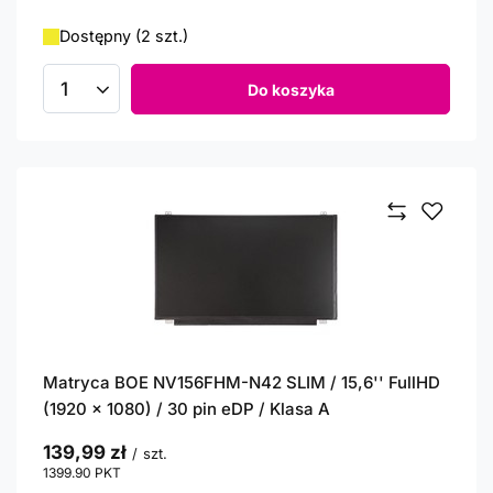
Dostępny (2 szt.)
Do koszyka
Ilość produktów
Matryca BOE NV156FHM-N42 SLIM / 15,6'' FullHD
(1920 x 1080) / 30 pin eDP / Klasa A
139,99 zł
/
szt.
1399.90
PKT
punktów