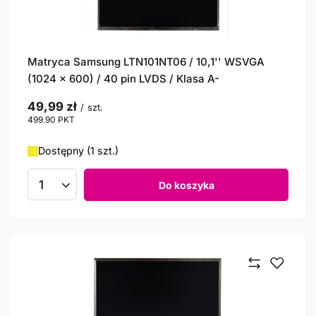
Matryca Samsung LTN101NT06 / 10,1'' WSVGA
(1024 x 600) / 40 pin LVDS / Klasa A-
49,99 zł
/
szt.
499.90
PKT
punktów
Dostępny (1 szt.)
Do koszyka
Ilość produktów