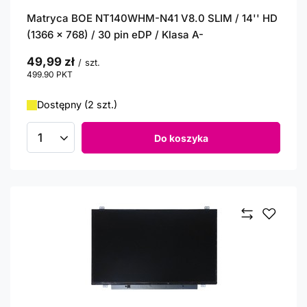
Matryca BOE NT140WHM-N41 V8.0 SLIM / 14'' HD
(1366 x 768) / 30 pin eDP / Klasa A-
49,99 zł
/
szt.
499.90
PKT
punktów
Dostępny (2 szt.)
Do koszyka
Ilość produktów