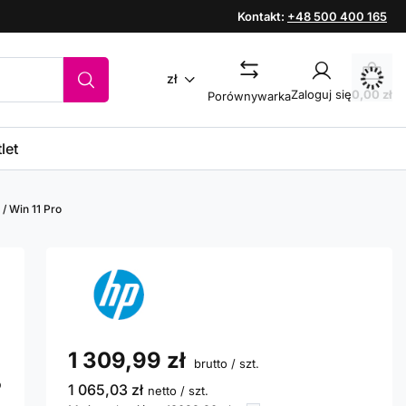
Kontakt:
+48 500 400 165
zł
Zaloguj się
0,00 zł
Porównywarka
let
/ Win 11 Pro
1 309,99 zł
brutto
/
szt.
b
1 065,03 zł
netto
/
szt.