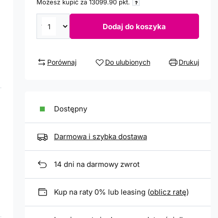
Możesz kupić za
13099.90
pkt.
Dodaj do koszyka
Porównaj
Do ulubionych
Drukuj
Dostępny
Darmowa i szybka dostawa
14
dni na darmowy zwrot
Kup na raty 0% lub leasing (
oblicz ratę
)