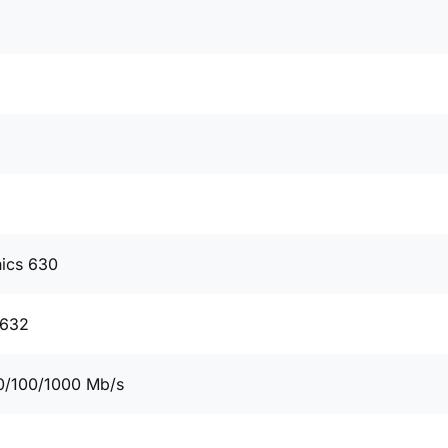
hics 630
0632
0/100/1000 Mb/s