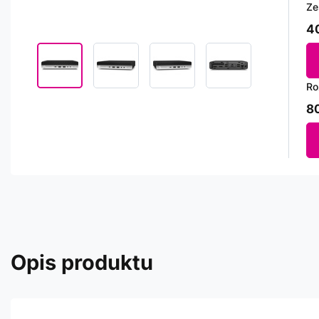
Ze
40
Ro
80
Opis produktu