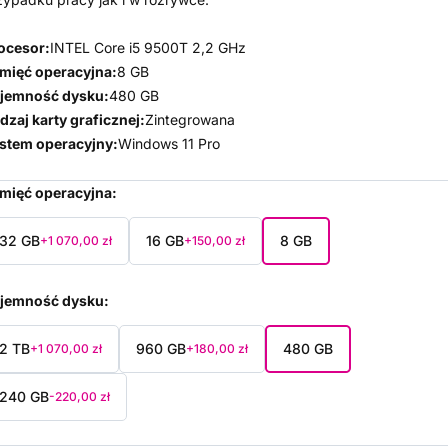
ocesor:
INTEL Core i5 9500T 2,2 GHz
mięć operacyjna:
8 GB
jemność dysku:
480 GB
dzaj karty graficznej:
Zintegrowana
stem operacyjny:
Windows 11 Pro
mięć operacyjna
32 GB
16 GB
8 GB
+1 070,00 zł
+150,00 zł
jemność dysku
2 TB
960 GB
480 GB
+1 070,00 zł
+180,00 zł
240 GB
-220,00 zł