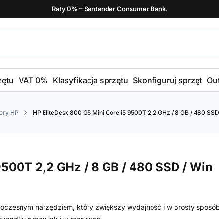
Raty 0% – Santander Consumer Bank.
zętu
VAT 0%
Klasyfikacja sprzętu
Skonfiguruj sprzęt
Out
ery HP
HP EliteDesk 800 G5 Mini Core i5 9500T 2,2 GHz / 8 GB / 480 SSD 
9500T 2,2 GHz / 8 GB / 480 SSD / Win
woczesnym narzędziem, który zwiększy wydajność i w prosty sposó
zypadku pracy jak i w rozrywce.