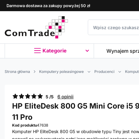
Darmowa dostawa za zakupy powyżej 50 zł
Kategorie
Wynajem spr
Strona główna
Komputery poleasingowe
Producenci
Komput
6 opinii
5 /5
HP EliteDesk 800 G5 Mini Core i5 
11 Pro
Kod produktu
47638
Komputer HP EliteDesk 800 G5 w obudowie typu Tiny jest no
pozwoli na wykorzystanie pełni jego możliwości zarówno w pr