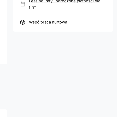
Leasing, raty i odroczone płatności dla
firm
Współpraca hurtowa