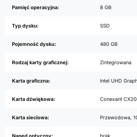
Pamięć operacyjna:
8 GB
Typ dysku:
SSD
Pojemność dysku:
480 GB
Rodzaj karty graficznej:
Zintegrowana
Karta graficzna:
Intel UHD Grap
Karta dźwiękowa:
Conexant CX2
Karta sieciowa:
Przewodowa, 1
Napęd optyczny:
brak