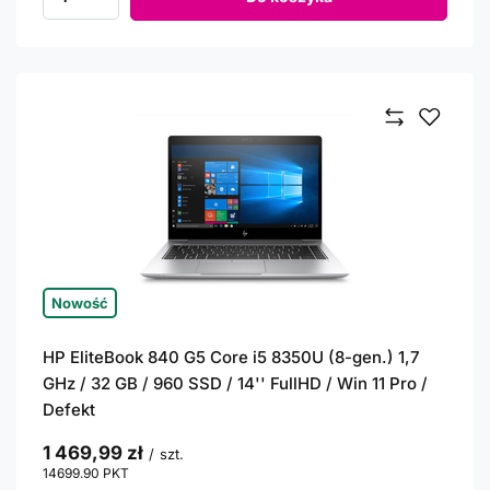
Ilość produktów
Nowość
HP EliteBook 840 G5 Core i5 8350U (8-gen.) 1,7
GHz / 32 GB / 960 SSD / 14'' FullHD / Win 11 Pro /
Defekt
1 469,99 zł
/
szt.
14699.90
PKT
punktów