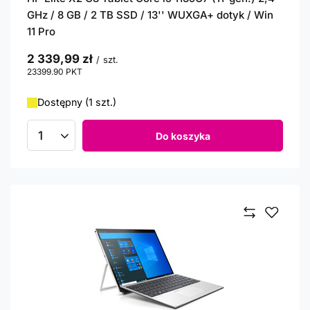
GHz / 8 GB / 2 TB SSD / 13'' WUXGA+ dotyk / Win
11 Pro
2 339,99 zł
/
szt.
23399.90
PKT
punktów
Dostępny (1 szt.)
Do koszyka
Ilość produktów