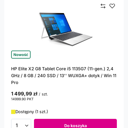
Nowość
HP Elite X2 G8 Tablet Core i5 1135G7 (11-gen.) 2,4
GHz / 8 GB / 240 SSD / 13'' WUXGA+ dotyk / Win 11
Pro
1 499,99 zł
/
szt.
14999.90
PKT
punktów
Dostępny (1 szt.)
Do koszyka
Ilość produktów