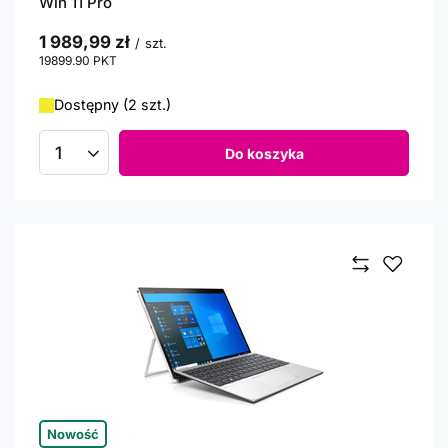
Win 11 Pro
1 989,99 zł
/
szt.
19899.90
PKT
punktów
Dostępny (2 szt.)
Do koszyka
Ilość produktów
Nowość