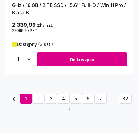
GHz / 16 GB / 2 TB SSD / 15,6'' FullHD / Win 11 Pro /
Klasa B
2 339,99 zł
/
szt.
27099.90
PKT
punktów
Dostępny (3 szt.)
Do koszyka
Ilość produktów
1
2
3
4
5
6
7
...
82