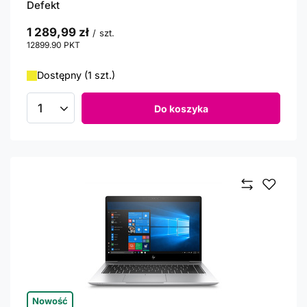
Defekt
1 289,99 zł
/
szt.
12899.90
PKT
punktów
Dostępny (1 szt.)
Do koszyka
Ilość produktów
Nowość