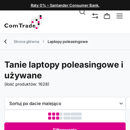
Raty 0% – Santander Consumer Bank.
Strona główna
Laptopy poleasingowe
Tanie laptopy poleasingowe i
używane
(ilość produktów:
1628
)
Zmień sortowanie
Sortuj po dacie malejąco
Filtrowanie