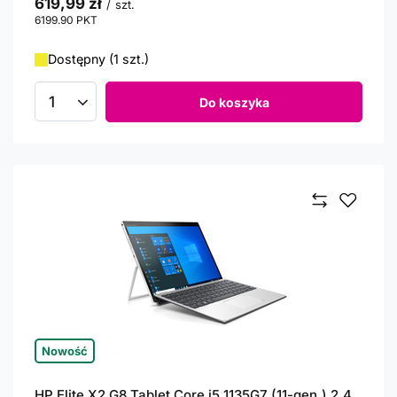
619,99 zł
/
szt.
6199.90
PKT
punktów
Dostępny (1 szt.)
Do koszyka
Ilość produktów
Nowość
HP Elite X2 G8 Tablet Core i5 1135G7 (11-gen.) 2,4