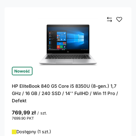
Nowość
HP EliteBook 840 G5 Core i5 8350U (8-gen.) 1,7
GHz / 16 GB / 240 SSD / 14'' FullHD / Win 11 Pro /
Defekt
769,99 zł
/
szt.
7699.90
PKT
punktów
Dostępny (1 szt.)