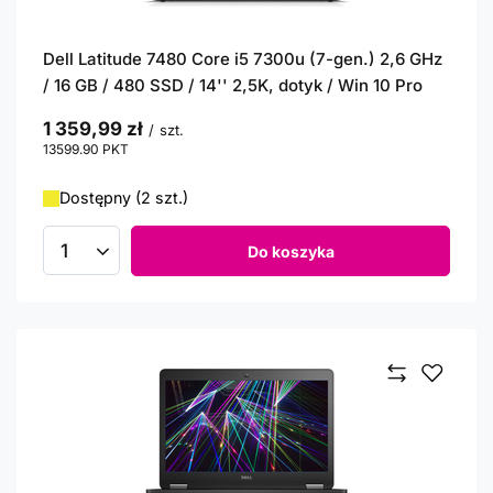
Dell Latitude 7480 Core i5 7300u (7-gen.) 2,6 GHz
/ 16 GB / 480 SSD / 14'' 2,5K, dotyk / Win 10 Pro
1 359,99 zł
/
szt.
13599.90
PKT
punktów
Dostępny (2 szt.)
Do koszyka
Ilość produktów