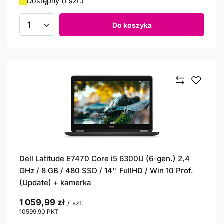
Dostępny (1 szt.)
Do koszyka
Ilość produktów
Dell Latitude E7470 Core i5 6300U (6-gen.) 2,4
GHz / 8 GB / 480 SSD / 14'' FullHD / Win 10 Prof.
(Update) + kamerka
1 059,99 zł
/
szt.
10599.90
PKT
punktów