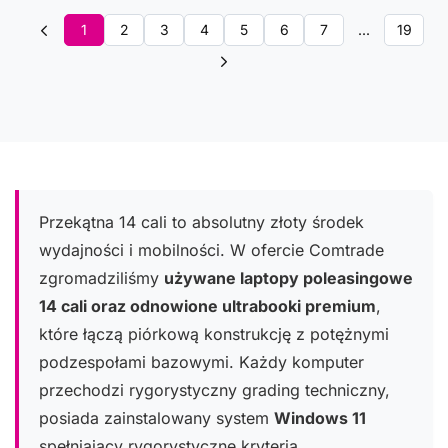
1
2
3
4
5
6
7
...
19
Przekątna 14 cali to absolutny złoty środek
wydajności i mobilności. W ofercie Comtrade
zgromadziliśmy
używane laptopy poleasingowe
14 cali oraz odnowione ultrabooki premium
,
które łączą piórkową konstrukcję z potężnymi
podzespołami bazowymi. Każdy komputer
przechodzi rygorystyczny grading techniczny,
posiada zainstalowany system
Windows 11
spełniający rygorystyczne kryteria