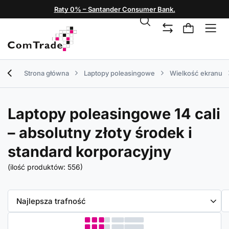
Raty 0% – Santander Consumer Bank.
Strona główna
Laptopy poleasingowe
Wielkość ekranu
Laptopy poleasingowe 14 cali
– absolutny złoty środek i
standard korporacyjny
(ilość produktów:
556
)
Zmień sortowanie
Najlepsza trafność