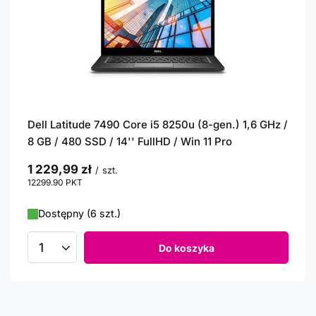
Dell Latitude 7490 Core i5 8250u (8-gen.) 1,6 GHz /
8 GB / 480 SSD / 14'' FullHD / Win 11 Pro
1 229,99 zł
/
szt.
12299.90
PKT
punktów
Dostępny (6 szt.)
Do koszyka
Ilość produktów