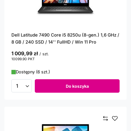
Dell Latitude 7490 Core i5 8250u (8-gen.) 1,6 GHz /
8 GB / 240 SSD / 14'' FullHD / Win 11 Pro
1 009,99 zł
/
szt.
10099.90
PKT
punktów
Dostępny (6 szt.)
Do koszyka
Ilość produktów