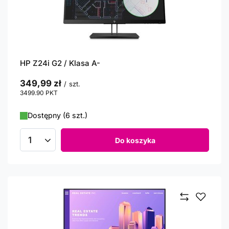
HP Z24i G2 / Klasa A-
349,99 zł
/
szt.
3499.90
PKT
punktów
Dostępny (6 szt.)
Do koszyka
Ilość produktów