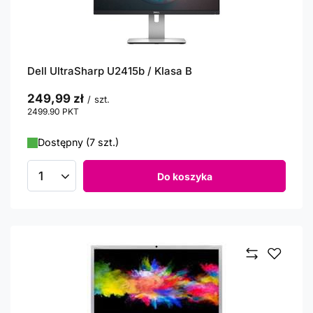
Dell UltraSharp U2415b / Klasa B
249,99 zł
/
szt.
2499.90
PKT
punktów
Dostępny (7 szt.)
Do koszyka
Ilość produktów