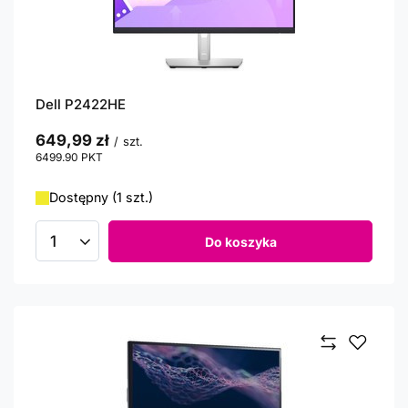
Dell P2422HE
649,99 zł
/
szt.
6499.90
PKT
punktów
Dostępny (1 szt.)
Do koszyka
Ilość produktów