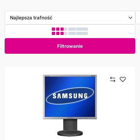
Zmień sortowanie
Najlepsza trafność
Filtrowanie