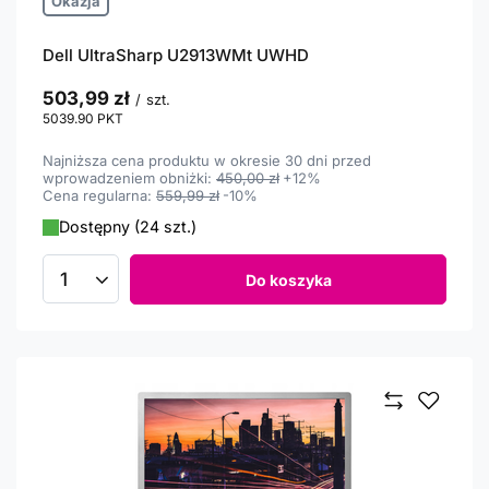
Okazja
Dell UltraSharp U2913WMt UWHD
503,99 zł
/
szt.
5039.90
PKT
punktów
Najniższa cena produktu w okresie 30 dni przed
wprowadzeniem obniżki:
450,00 zł
+12%
Cena regularna:
559,99 zł
-10%
Dostępny (24 szt.)
Do koszyka
Ilość produktów