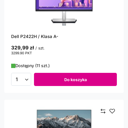
Dell P2422H / Klasa A-
329,99 zł
/
szt.
3299.90
PKT
punktów
Dostępny (11 szt.)
Do koszyka
Ilość produktów