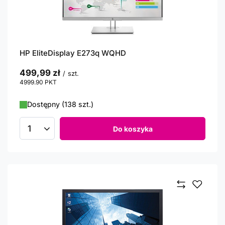
HP EliteDisplay E273q WQHD
499,99 zł
/
szt.
4999.90
PKT
punktów
Dostępny (138 szt.)
Do koszyka
Ilość produktów