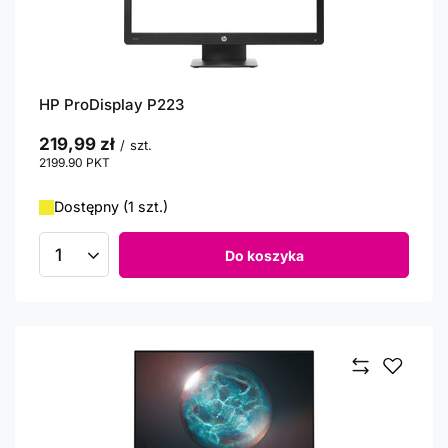
HP ProDisplay P223
219,99 zł
/
szt.
2199.90
PKT
punktów
Dostępny (1 szt.)
Do koszyka
Ilość produktów