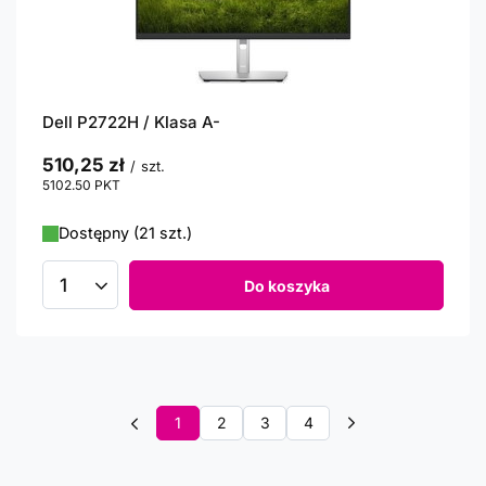
Dell P2722H / Klasa A-
510,25 zł
/
szt.
5102.50
PKT
punktów
Dostępny (21 szt.)
Do koszyka
Ilość produktów
1
2
3
4