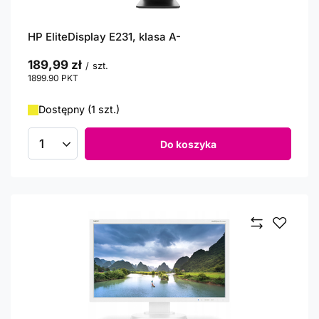
HP EliteDisplay E231, klasa A-
189,99 zł
/
szt.
1899.90
PKT
punktów
Dostępny (1 szt.)
Do koszyka
Ilość produktów