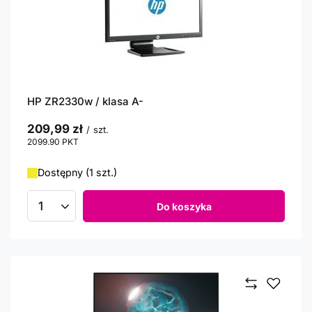
HP ZR2330w / klasa A-
209,99 zł
/
szt.
2099.90
PKT
punktów
Dostępny (1 szt.)
Do koszyka
Ilość produktów