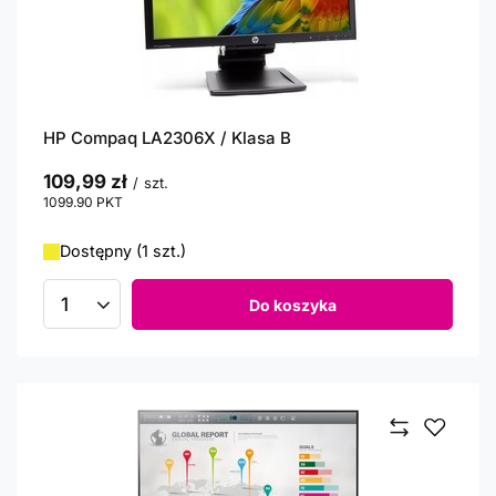
HP Compaq LA2306X / Klasa B
109,99 zł
/
szt.
1099.90
PKT
punktów
Dostępny (1 szt.)
Do koszyka
Ilość produktów