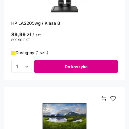
HP LA2205wg / Klasa B
89,99 zł
/
szt.
899.90
PKT
punktów
Dostępny (1 szt.)
Do koszyka
Ilość produktów