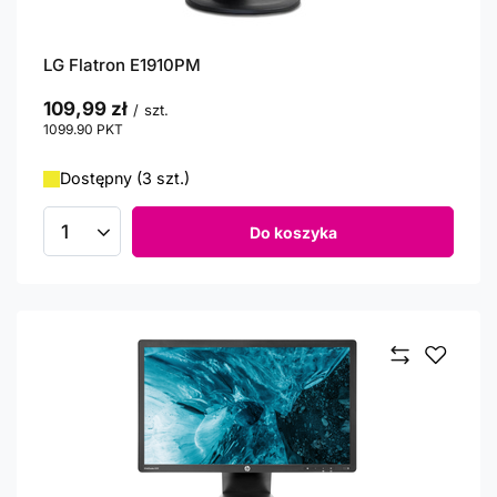
LG Flatron E1910PM
109,99 zł
/
szt.
1099.90
PKT
punktów
Dostępny (3 szt.)
Do koszyka
Ilość produktów