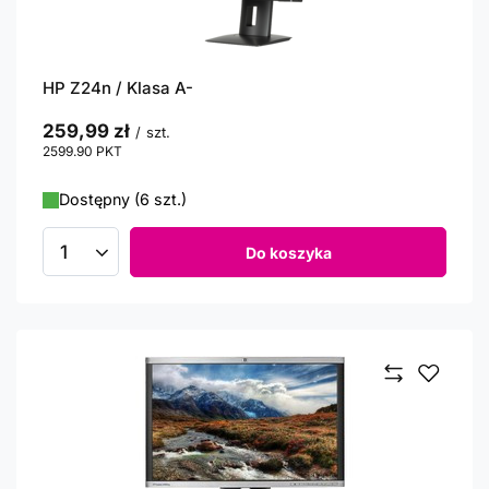
HP Z24n / Klasa A-
259,99 zł
/
szt.
2599.90
PKT
punktów
Dostępny (6 szt.)
Do koszyka
Ilość produktów