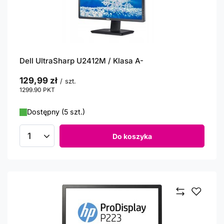
Dell UltraSharp U2412M / Klasa A-
129,99 zł
/
szt.
1299.90
PKT
punktów
Dostępny (5 szt.)
Do koszyka
Ilość produktów