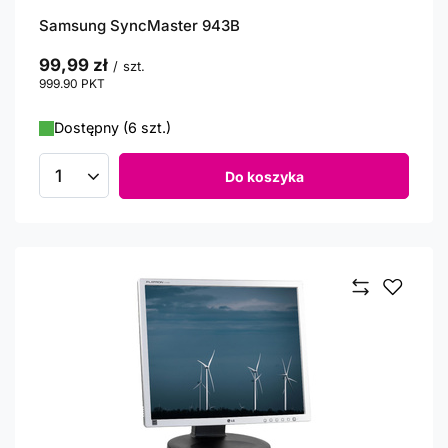
Samsung SyncMaster 943B
99,99 zł
/
szt.
999.90
PKT
punktów
Dostępny (6 szt.)
Do koszyka
Ilość produktów