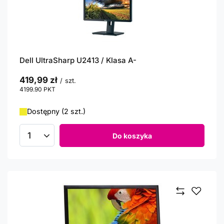
Dell UltraSharp U2413 / Klasa A-
419,99 zł
/
szt.
4199.90
PKT
punktów
Dostępny (2 szt.)
Do koszyka
Ilość produktów