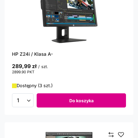
HP Z24i / Klasa A-
289,99 zł
/
szt.
2899.90
PKT
punktów
Dostępny (3 szt.)
Do koszyka
Ilość produktów