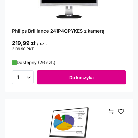
Philips Brilliance 241P4QPYKES z kamerą
219,99 zł
/
szt.
2199.90
PKT
punktów
Dostępny (26 szt.)
Do koszyka
Ilość produktów