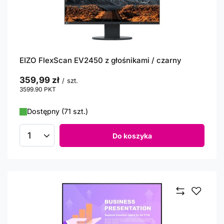
EIZO FlexScan EV2450 z głośnikami / czarny
359,99 zł
/
szt.
3599.90
PKT
punktów
Dostępny (71 szt.)
Do koszyka
Ilość produktów