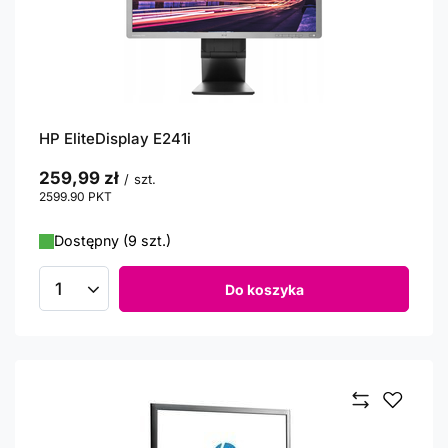
HP EliteDisplay E241i
259,99 zł
/
szt.
2599.90
PKT
punktów
Dostępny (9 szt.)
Do koszyka
Ilość produktów