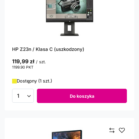
HP Z23n / Klasa C (uszkodzony)
119,99 zł
/
szt.
1199.90
PKT
punktów
Dostępny (1 szt.)
Do koszyka
Ilość produktów