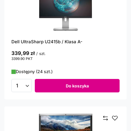
Dell UltraSharp U2415b / Klasa A-
339,99 zł
/
szt.
3399.90
PKT
punktów
Dostępny (24 szt.)
Do koszyka
Ilość produktów