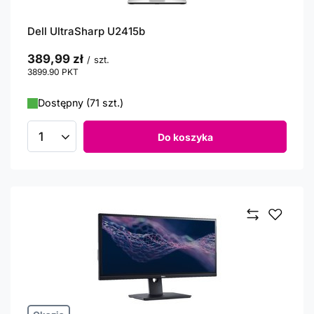
Dell UltraSharp U2415b
389,99 zł
/
szt.
3899.90
PKT
punktów
Dostępny (71 szt.)
Do koszyka
Ilość produktów