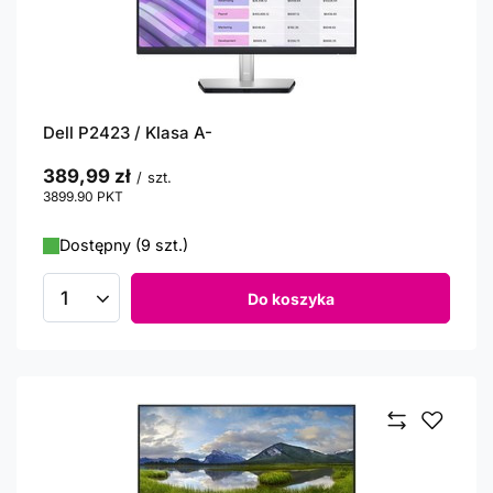
Dell P2423 / Klasa A-
389,99 zł
/
szt.
3899.90
PKT
punktów
Dostępny (9 szt.)
Do koszyka
Ilość produktów