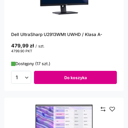
Dell UltraSharp U2913WMt UWHD / Klasa A-
479,99 zł
/
szt.
4799.90
PKT
punktów
Dostępny (17 szt.)
Do koszyka
Ilość produktów