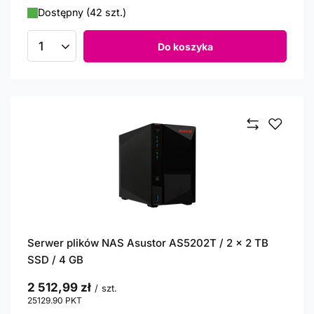
Dostępny (42 szt.)
Do koszyka
Ilość produktów
Serwer plików NAS Asustor AS5202T / 2 x 2 TB
SSD / 4 GB
2 512,99 zł
/
szt.
25129.90
PKT
punktów