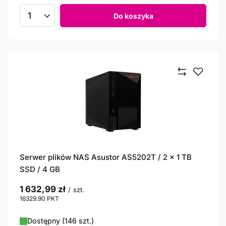
Do koszyka
Ilość produktów
Serwer plików NAS Asustor AS5202T / 2 x 1 TB
SSD / 4 GB
1 632,99 zł
/
szt.
16329.90
PKT
punktów
Dostępny (146 szt.)