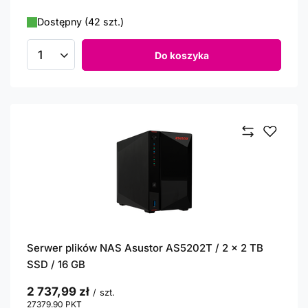
Dostępny (42 szt.)
Do koszyka
Ilość produktów
Serwer plików NAS Asustor AS5202T / 2 x 2 TB
SSD / 16 GB
2 737,99 zł
/
szt.
27379.90
PKT
punktów