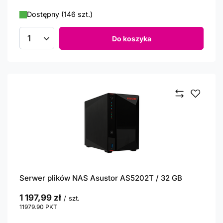
Dostępny (146 szt.)
Do koszyka
Ilość produktów
Serwer plików NAS Asustor AS5202T / 32 GB
1 197,99 zł
/
szt.
11979.90
PKT
punktów