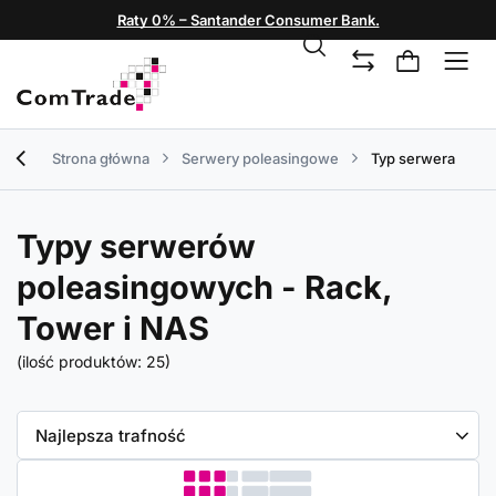
Raty 0% – Santander Consumer Bank.
Strona główna
Serwery poleasingowe
Typ serwera
Typy serwerów
poleasingowych - Rack,
Tower i NAS
(ilość produktów:
25
)
Zmień sortowanie
Najlepsza trafność