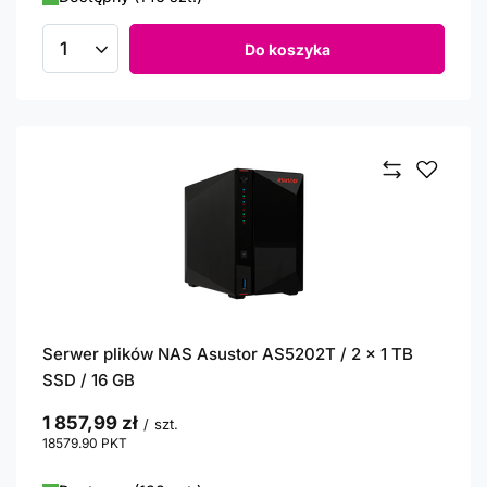
Do koszyka
Ilość produktów
Serwer plików NAS Asustor AS5202T / 2 x 1 TB
SSD / 16 GB
1 857,99 zł
/
szt.
18579.90
PKT
punktów