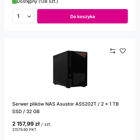
Dostępny (138 szt.)
Do koszyka
Ilość produktów
Serwer plików NAS Asustor AS5202T / 2 x 1 TB
SSD / 32 GB
2 157,99 zł
/
szt.
21579.90
PKT
punktów