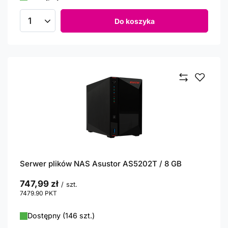
Do koszyka
Ilość produktów
Serwer plików NAS Asustor AS5202T / 8 GB
747,99 zł
/
szt.
7479.90
PKT
punktów
Dostępny (146 szt.)