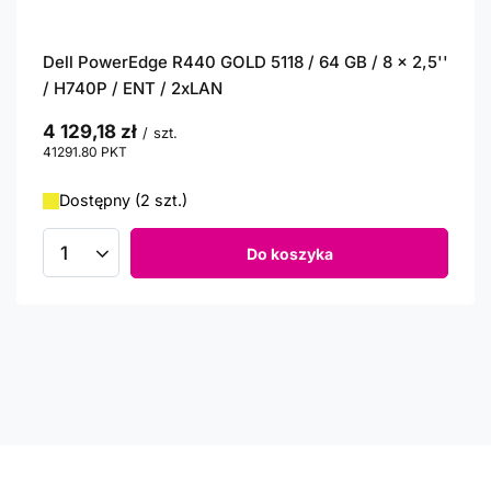
Dell PowerEdge R440 GOLD 5118 / 64 GB / 8 x 2,5''
/ H740P / ENT / 2xLAN
4 129,18 zł
/
szt.
41291.80
PKT
punktów
Dostępny (2 szt.)
Do koszyka
Ilość produktów