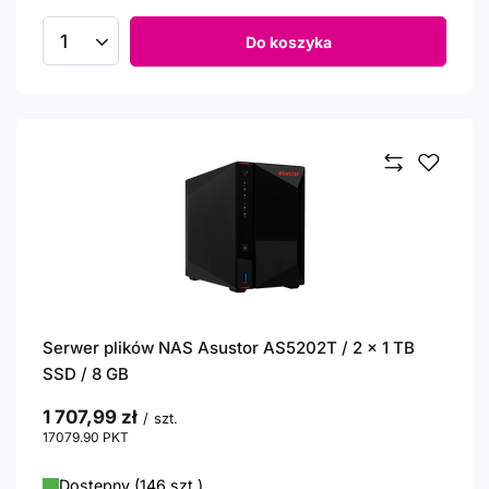
Do koszyka
Ilość produktów
Serwer plików NAS Asustor AS5202T / 2 x 1 TB
SSD / 8 GB
1 707,99 zł
/
szt.
17079.90
PKT
punktów
Dostępny (146 szt.)