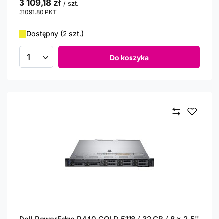
3 109,18 zł
/
szt.
31091.80
PKT
punktów
Dostępny (2 szt.)
Do koszyka
Ilość produktów
Dell PowerEdge R440 GOLD 5118 / 32 GB / 8 x 2,5''