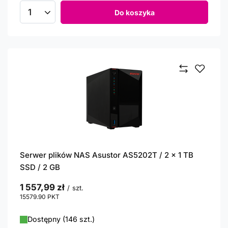
Do koszyka
Ilość produktów
Serwer plików NAS Asustor AS5202T / 2 x 1 TB
SSD / 2 GB
1 557,99 zł
/
szt.
15579.90
PKT
punktów
Dostępny (146 szt.)