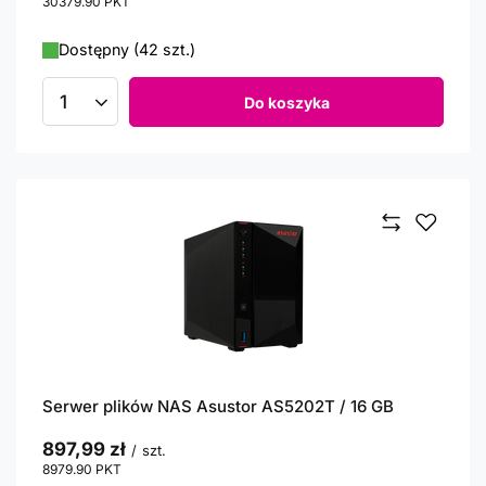
30379.90
PKT
punktów
Dostępny (42 szt.)
Do koszyka
Ilość produktów
Serwer plików NAS Asustor AS5202T / 16 GB
897,99 zł
/
szt.
8979.90
PKT
punktów