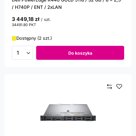
/ H740P / ENT / 2xLAN
3 449,18 zł
/
szt.
34491.80
PKT
punktów
Dostępny (2 szt.)
Do koszyka
Ilość produktów