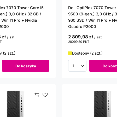
Plex 7070 Tower Core i5
Dell OptiPlex 7070 Tower
en.) 3,0 GHz / 32 GB /
9500 (9-gen.) 3,0 GHz / 3
 Win 11 Pro + Nvidia
960 SSD / Win 11 Pro + Nv
2000
Quadro P2000
 zł
2 809,98 zł
/
szt.
/
szt.
T
punktów
28099.80
PKT
punktów
 (2 szt.)
Dostępny (2 szt.)
Do koszyka
Do kosz
roduktów
Ilość produktów