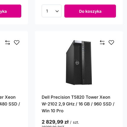
yka
Do koszyka
Ilość produktów
wer Xeon
Dell Precision T5820 Tower Xeon
 480 SSD /
W-2102 2,9 GHz / 16 GB / 960 SSD /
Win 10 Pro
2 829,99 zł
/
szt.