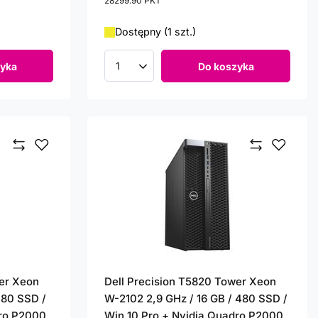
28299.90
PKT
punktów
Dostępny (1 szt.)
yka
Do koszyka
Ilość produktów
wer Xeon
Dell Precision T5820 Tower Xeon
480 SSD /
W-2102 2,9 GHz / 16 GB / 480 SSD /
dro P2000
Win 10 Pro + Nvidia Quadro P2000