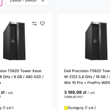
Usuń filtr
2500zł - 3500zł
ision T5820 Tower Xeon
Dell Precision T5820 To
6 GHz / 8 GB / 480 SSD /
W-2123 3,6 GHz / 16 GB /
o
Win 10 Pro + FirePro W81
 zł
3 199,98 zł
/
szt.
/
szt.
T
punktów
31999.80
PKT
punktów
 (1 szt.)
Dostępny (1 szt.)