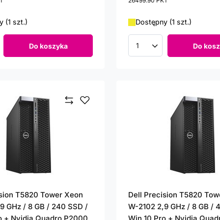
T
punktów
26499.90
PKT
punktów
 (1 szt.)
Dostępny (1 szt.)
Do koszyka
Do kosz
roduktów
Ilość produktów
ision T5820 Tower Xeon
Dell Precision T5820 To
9 GHz / 8 GB / 240 SSD /
W-2102 2,9 GHz / 8 GB / 
o + Nvidia Quadro P2000
Win 10 Pro + Nvidia Qua