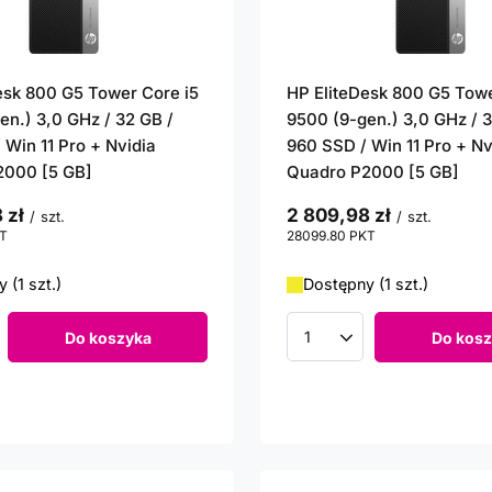
esk 800 G5 Tower Core i5
HP EliteDesk 800 G5 Towe
en.) 3,0 GHz / 32 GB /
9500 (9-gen.) 3,0 GHz / 3
 Win 11 Pro + Nvidia
960 SSD / Win 11 Pro + Nv
2000 [5 GB]
Quadro P2000 [5 GB]
 zł
2 809,98 zł
/
szt.
/
szt.
T
punktów
28099.80
PKT
punktów
 (1 szt.)
Dostępny (1 szt.)
Do koszyka
Do kosz
roduktów
Ilość produktów