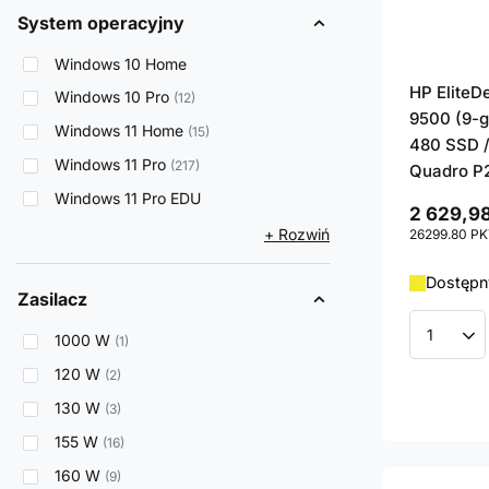
System operacyjny
Windows 10 Home
HP EliteD
Windows 10 Pro
12
9500 (9-g
Windows 11 Home
15
480 SSD /
Windows 11 Pro
217
Quadro P
Windows 11 Pro EDU
2 629,98
+ Rozwiń
26299.80
PK
Dostępny
Zasilacz
1000 W
1
Ilość p
120 W
2
130 W
3
155 W
16
160 W
9