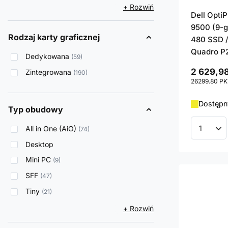
+ Rozwiń
Dell Opti
9500 (9-g
Rodzaj karty graficznej
480 SSD /
Quadro P
Dedykowana
59
2 629,98
Zintegrowana
190
26299.80
PK
Dostępny
Typ obudowy
All in One (AiO)
74
Ilość p
Desktop
Mini PC
9
SFF
47
Tiny
21
+ Rozwiń