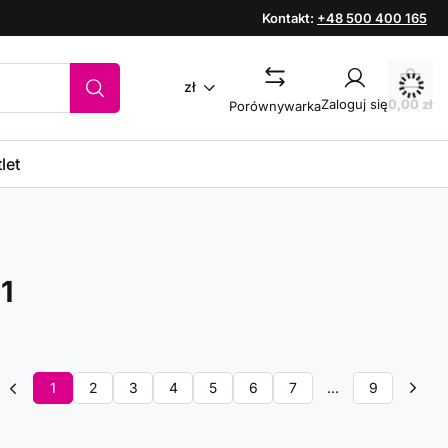
Kontakt:
+48 500 400 165
zł
Zaloguj się
0,00 zł
Porównywarka
let
1
1
2
3
4
5
6
7
...
9