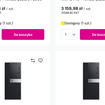
 zł
3 159,98 zł
/
szt.
/
szt.
T
punktów
31599.80
PKT
punktów
 (1 szt.)
Dostępny (1 szt.)
Do koszyka
Do kosz
roduktów
Ilość produktów