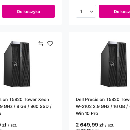
Do koszyka
Do kosz
roduktów
Ilość produktów
ision T5820 Tower Xeon
Dell Precision T5820 To
9 GHz / 8 GB / 960 SSD /
W-2102 2,9 GHz / 16 GB /
o
Win 10 Pro
 zł
2 649,99 zł
/
szt.
/
szt.