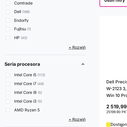
Usuń filtry
Comtrade
Dell
198
Endorfy
Fujitsu
1
HP
45
+ Rozwiń
Seria procesora
Intel Core i5
173
Dell Prec
Intel Core i7
48
W-2123 3,
Intel Core i9
5
Win 10 Pr
Intel Core i3
5
2 519,99
AMD Ryzen 5
25199.90
PK
+ Rozwiń
Dostępny