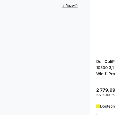
+ Rozwiń
Dell Opti
10500 3,1
Win 11 Pro
2 779,99
27799.90
PK
Dostępny