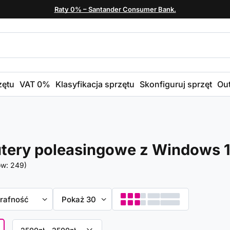
Raty 0% – Santander Consumer Bank.
zętu
VAT 0%
Klasyfikacja sprzętu
Skonfiguruj sprzęt
Out
ery poleasingowe z Windows 1
ów:
249
)
towanie
trafność
Zmień ilość wyświetlanych produktów
Pokaż 30