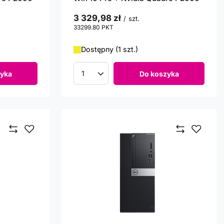
3 329,98 zł
/
szt.
33299.80
PKT
punktów
Dostępny (1 szt.)
yka
Do koszyka
Ilość produktów