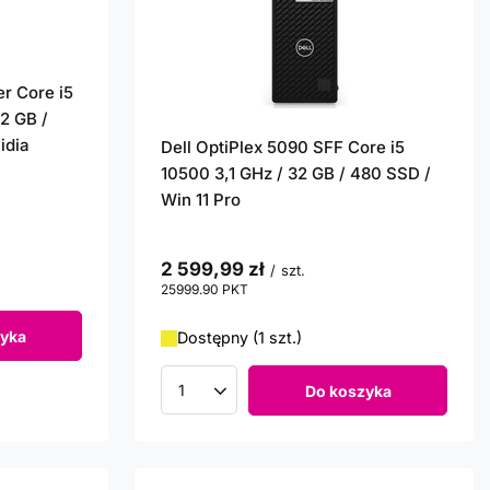
r Core i5
2 GB /
idia
Dell OptiPlex 5090 SFF Core i5
10500 3,1 GHz / 32 GB / 480 SSD /
Win 11 Pro
2 599,99 zł
/
szt.
25999.90
PKT
punktów
yka
Dostępny (1 szt.)
Do koszyka
Ilość produktów