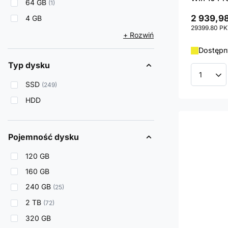
64 GB
1
2 939,98
4 GB
29399.80
PK
+ Rozwiń
Dostępny
Typ dysku
Ilość p
SSD
249
HDD
Pojemność dysku
120 GB
160 GB
240 GB
25
2 TB
72
320 GB