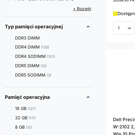
26599.90
PK
+ Rozwiń
Dostępny
Typ pamięci operacyjnej
Ilość p
DDR3 DIMM
DDR4 DIMM
133
DDR4 SODIMM
101
DDR5 DIMM
12
DDR5 SODIMM
3
Pamięć operacyjna
16 GB
127
32 GB
111
Dell Prec
W-2102 2,
8 GB
10
Win 10 Pr