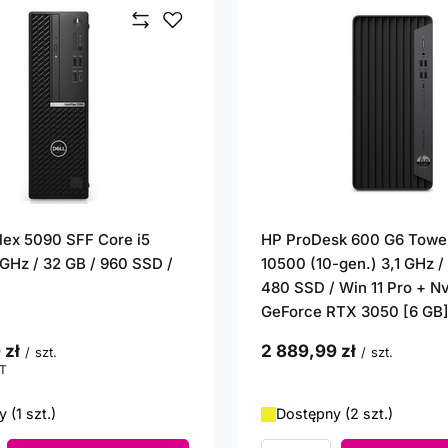
Plex 5090 SFF Core i5
HP ProDesk 600 G6 Tower
 GHz / 32 GB / 960 SSD /
10500 (10-gen.) 3,1 GHz / 
480 SSD / Win 11 Pro + Nv
GeForce RTX 3050 [6 GB
 zł
2 889,99 zł
/
szt.
/
szt.
T
punktów
 (1 szt.)
Dostępny (2 szt.)