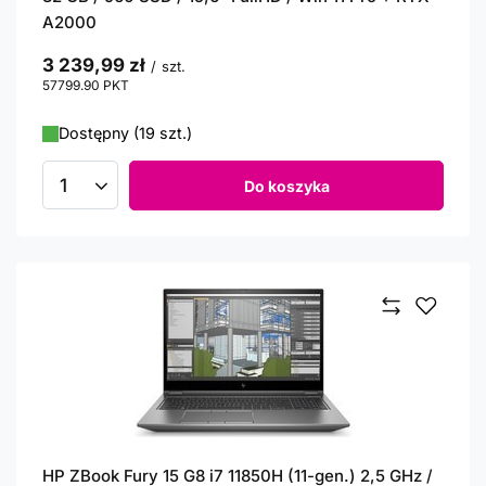
A2000
3 239,99 zł
/
szt.
57799.90
PKT
punktów
Dostępny (19 szt.)
Do koszyka
Ilość produktów
HP ZBook Fury 15 G8 i7 11850H (11-gen.) 2,5 GHz /