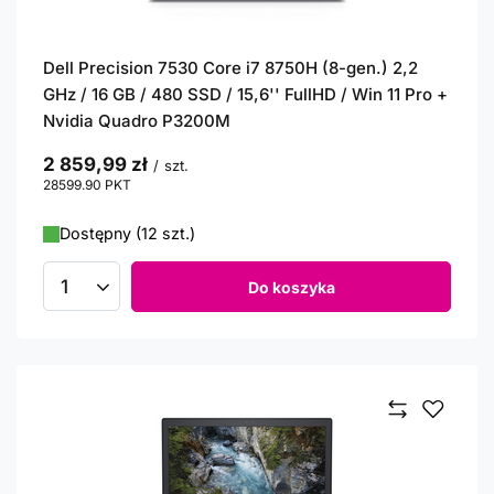
Dell Precision 7530 Core i7 8750H (8-gen.) 2,2
GHz / 16 GB / 480 SSD / 15,6'' FullHD / Win 11 Pro +
Nvidia Quadro P3200M
2 859,99 zł
/
szt.
28599.90
PKT
punktów
Dostępny (12 szt.)
Do koszyka
Ilość produktów