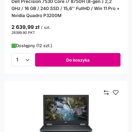
Dell Precision 7530 Core i7 8750H (8-gen.) 2,2
GHz / 16 GB / 240 SSD / 15,6'' FullHD / Win 11 Pro +
Nvidia Quadro P3200M
2 639,99 zł
/
szt.
26399.90
PKT
punktów
Dostępny (12 szt.)
Do koszyka
Ilość produktów