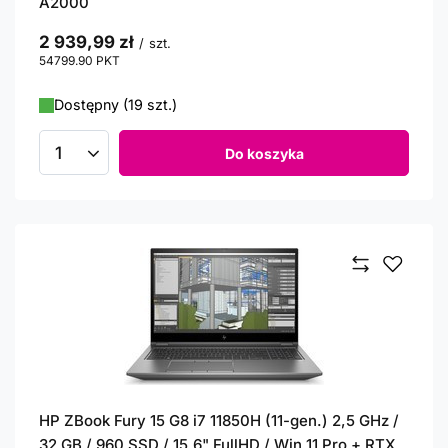
A2000
2 939,99 zł
/
szt.
54799.90
PKT
punktów
Dostępny (19 szt.)
Do koszyka
Ilość produktów
HP ZBook Fury 15 G8 i7 11850H (11-gen.) 2,5 GHz /
32 GB / 960 SSD / 15,6" FullHD / Win 11 Pro + RTX