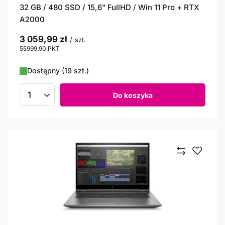
32 GB / 480 SSD / 15,6" FullHD / Win 11 Pro + RTX
A2000
3 059,99 zł
/
szt.
55999.90
PKT
punktów
Dostępny (19 szt.)
Do koszyka
Ilość produktów