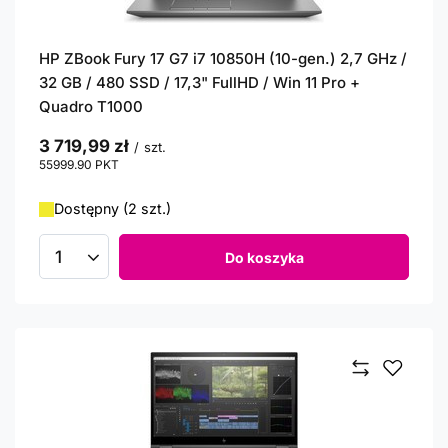
HP ZBook Fury 17 G7 i7 10850H (10-gen.) 2,7 GHz /
32 GB / 480 SSD / 17,3" FullHD / Win 11 Pro +
Quadro T1000
3 719,99 zł
/
szt.
55999.90
PKT
punktów
Dostępny (2 szt.)
Do koszyka
Ilość produktów