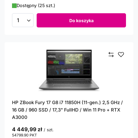
Dostępny (25 szt.)
Do koszyka
Ilość produktów
HP ZBook Fury 17 G8 i7 11850H (11-gen.) 2,5 GHz /
16 GB / 960 SSD / 17,3" FullHD / Win 11 Pro + RTX
A3000
4 449,99 zł
/
szt.
54799.90
PKT
punktów