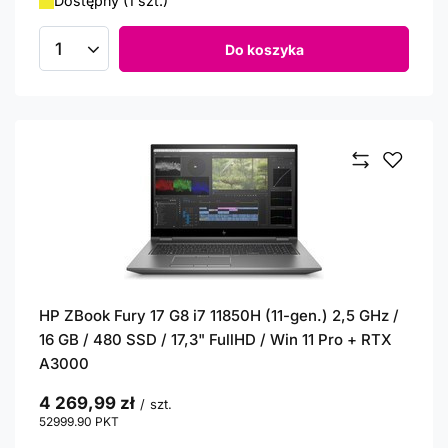
Dostępny (1 szt.)
Do koszyka
Ilość produktów
HP ZBook Fury 17 G8 i7 11850H (11-gen.) 2,5 GHz /
16 GB / 480 SSD / 17,3" FullHD / Win 11 Pro + RTX
A3000
4 269,99 zł
/
szt.
52999.90
PKT
punktów