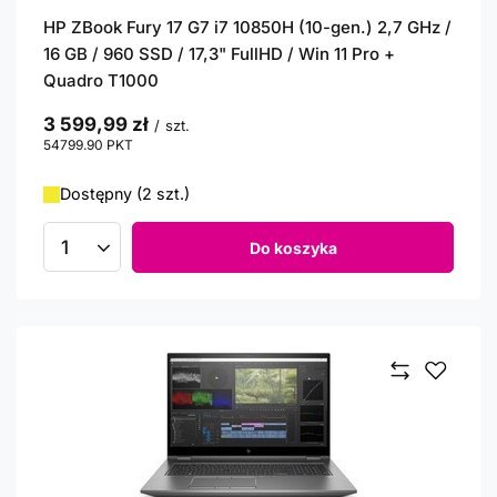
HP ZBook Fury 17 G7 i7 10850H (10-gen.) 2,7 GHz /
16 GB / 960 SSD / 17,3" FullHD / Win 11 Pro +
Quadro T1000
3 599,99 zł
/
szt.
54799.90
PKT
punktów
Dostępny (2 szt.)
Do koszyka
Ilość produktów