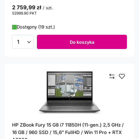
2 759,99 zł
/
szt.
52999.90
PKT
punktów
Dostępny (19 szt.)
Do koszyka
Ilość produktów
HP ZBook Fury 15 G8 i7 11850H (11-gen.) 2,5 GHz /
16 GB / 960 SSD / 15,6" FullHD / Win 11 Pro + RTX