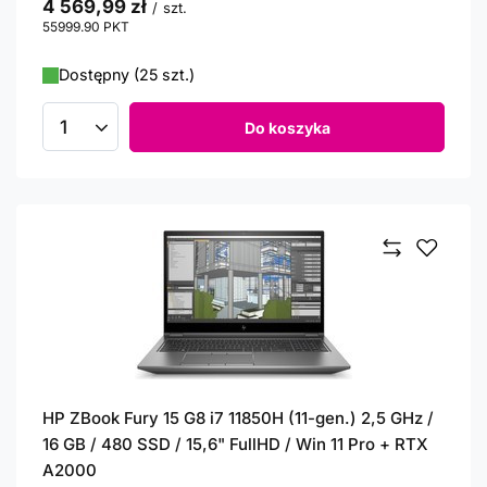
4 569,99 zł
/
szt.
55999.90
PKT
punktów
Dostępny (25 szt.)
Do koszyka
Ilość produktów
HP ZBook Fury 15 G8 i7 11850H (11-gen.) 2,5 GHz /
16 GB / 480 SSD / 15,6" FullHD / Win 11 Pro + RTX
A2000