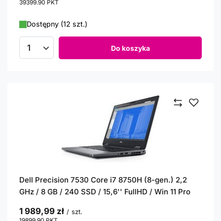
39399.90
PKT
punktów
Dostępny (12 szt.)
Do koszyka
Ilość produktów
Dell Precision 7530 Core i7 8750H (8-gen.) 2,2
GHz / 8 GB / 240 SSD / 15,6'' FullHD / Win 11 Pro
1 989,99 zł
/
szt.
19899.90
PKT
punktów