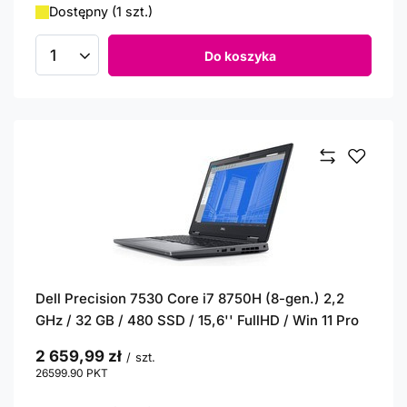
Dostępny (1 szt.)
Do koszyka
Ilość produktów
Dell Precision 7530 Core i7 8750H (8-gen.) 2,2
GHz / 32 GB / 480 SSD / 15,6'' FullHD / Win 11 Pro
2 659,99 zł
/
szt.
26599.90
PKT
punktów