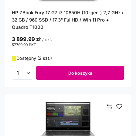
HP ZBook Fury 17 G7 i7 10850H (10-gen.) 2,7 GHz /
32 GB / 960 SSD / 17,3" FullHD / Win 11 Pro +
Quadro T1000
3 899,99 zł
/
szt.
57799.90
PKT
punktów
Dostępny (2 szt.)
Do koszyka
Ilość produktów