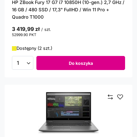
HP ZBook Fury 17 G7 i7 10850H (10-gen.) 2,7 GHz /
16 GB / 480 SSD / 17,3" FullHD / Win 11 Pro +
Quadro T1000
3 419,99 zł
/
szt.
52999.90
PKT
punktów
Dostępny (2 szt.)
Do koszyka
Ilość produktów