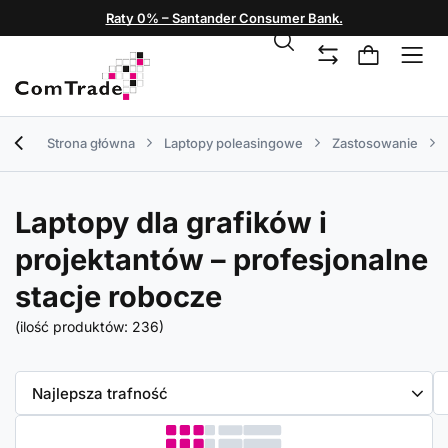
Raty 0% – Santander Consumer Bank.
Strona główna
Laptopy poleasingowe
Zastosowanie
Laptopy dla grafików i
projektantów – profesjonalne
stacje robocze
(ilość produktów:
236
)
Zmień sortowanie
Najlepsza trafność