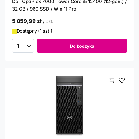
Dell OptiPlex 7000 Tower Core i5 12400 (12-gen.) /
32 GB / 960 SSD / Win 11 Pro
5 059,99 zł
/
szt.
Dostępny (1 szt.)
Do koszyka
Ilość produktów