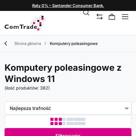
Raty 0% – Santander Consumer Bank.
Strona główna
Komputery poleasingowe
Komputery poleasingowe z
Windows 11
(ilość produktów:
382
)
Zmień sortowanie
Najlepsza trafność
Filtrowanie