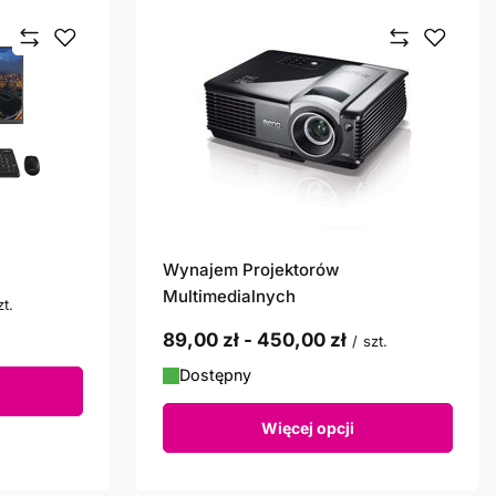
Wynajem Projektorów
Multimedialnych
zt.
od
89,00 zł
-
do
450,00 zł
/
szt.
Dostępny
Więcej opcji