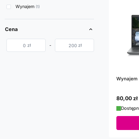
Wynajem
1
Cena
zł
-
zł
Wynajem 
od
80,00 zł
Dostępn