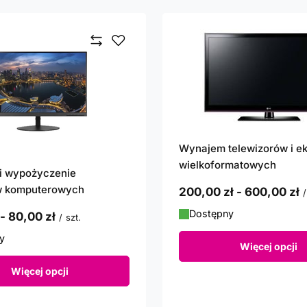
Wynajem telewizorów i e
wielkoformatowych
i wypożyczenie
w komputerowych
od
200,00 zł
-
do
600,00 zł
/
Dostępny
-
do
80,00 zł
/
szt.
y
Więcej opcji
Więcej opcji