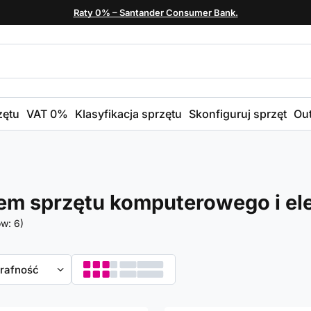
Raty 0% – Santander Consumer Bank.
zętu
VAT 0%
Klasyfikacja sprzętu
Skonfiguruj sprzęt
Out
m sprzętu komputerowego i ele
ów:
6
)
towanie
trafność