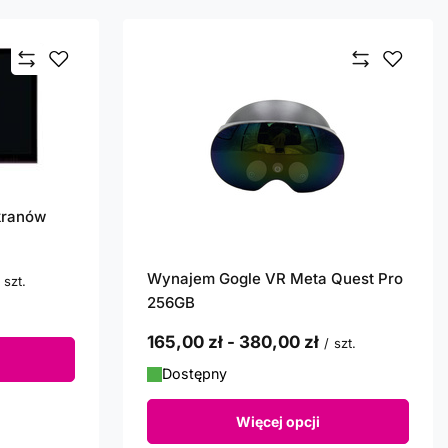
kranów
Wynajem Gogle VR Meta Quest Pro
szt.
256GB
od
165,00 zł
-
do
380,00 zł
/
szt.
Dostępny
Więcej opcji