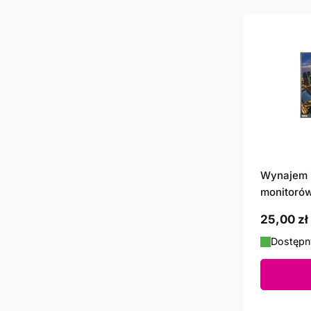
Wynajem 
monitoró
od
25,00 zł
Dostępn