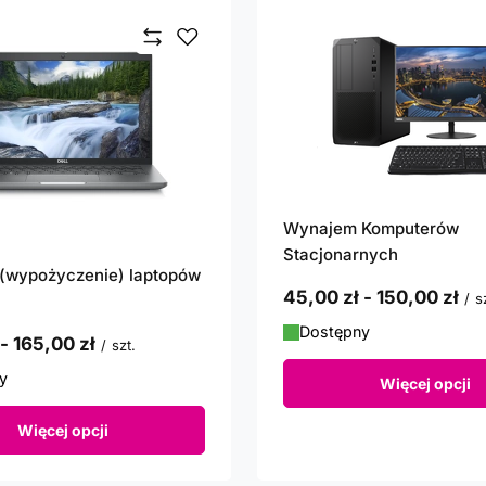
Wynajem Komputerów
Stacjonarnych
(wypożyczenie) laptopów
od
45,00 zł
-
do
150,00 zł
/
s
Dostępny
-
do
165,00 zł
/
szt.
y
Więcej opcji
Więcej opcji