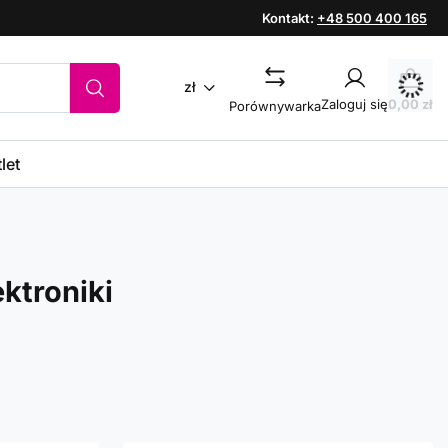
Kontakt:
+48 500 400 165
zł
Zaloguj się
0,00 zł
Porównywarka
let
ktroniki