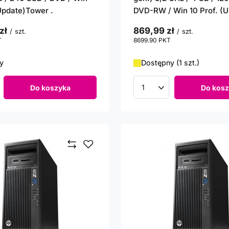
(Update)Tower .
DVD-RW / Win 10 Prof. (U
zł
869,99 zł
/
szt.
/
szt.
T
punktów
8699.90
PKT
punktów
y
Dostępny (1 szt.)
Do koszyka
Do kosz
roduktów
Ilość produktów