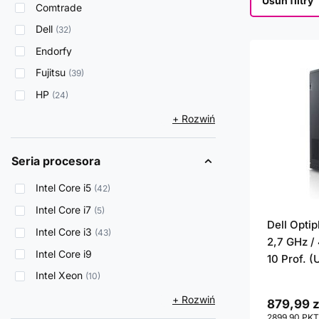
Usuń filtry
Comtrade
Dell
32
Endorfy
Fujitsu
39
HP
24
+ Rozwiń
Seria procesora
Intel Core i5
42
Intel Core i7
5
Dell Opti
Intel Core i3
43
2,7 GHz /
Intel Core i9
10 Prof. (
Intel Xeon
10
+ Rozwiń
879,99 z
2899.90
PKT