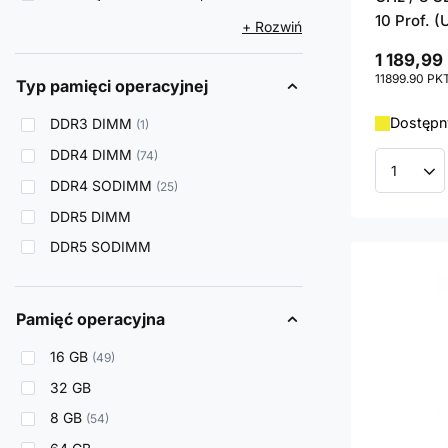
10 Prof. 
+ Rozwiń
1 189,99 
11899.90
PK
Typ pamięci operacyjnej
Dostępn
DDR3 DIMM
1
DDR4 DIMM
74
Ilość p
DDR4 SODIMM
25
DDR5 DIMM
DDR5 SODIMM
Pamięć operacyjna
16 GB
49
32 GB
8 GB
54