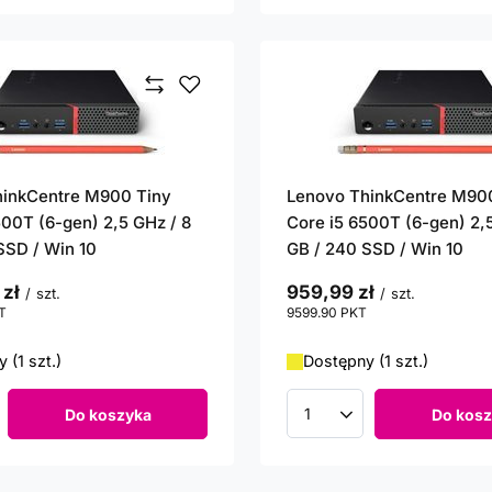
hinkCentre M900 Tiny
Lenovo ThinkCentre M90
500T (6-gen) 2,5 GHz / 8
Core i5 6500T (6-gen) 2,5
SSD / Win 10
GB / 240 SSD / Win 10
 zł
959,99 zł
/
szt.
/
szt.
T
punktów
9599.90
PKT
punktów
 (1 szt.)
Dostępny (1 szt.)
Do koszyka
Do kosz
roduktów
Ilość produktów