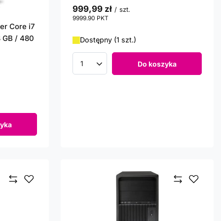
999,99 zł
/
szt.
9999.90
PKT
punktów
er Core i7
8 GB / 480
Dostępny (1 szt.)
Do koszyka
Ilość produktów
yka