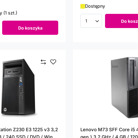
Dostępny
 (1 szt.)
Do kosz
Ilość produktów
Do koszyka
roduktów
ation Z230 E3 1225 v3 3,2
Lenovo M73 SFF Core i5 
B / 240 SSD / DVD / Win
gen.) 3,2 GHz / 4 GB / 12