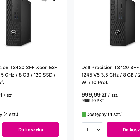
ision T3420 SFF Xeon E3-
Dell Precision T3420 SFF
,5 GHz / 8 GB / 120 SSD /
1245 V5 3,5 GHz / 8 GB /
f.
Win 10 Prof.
ł
999,99 zł
/
szt.
/
szt.
punktów
9999.90
PKT
punktów
 (4 szt.)
Dostępny (4 szt.)
Do koszyka
Do kosz
roduktów
Ilość produktów