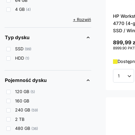
64 GB
4 GB
4
HP Workst
+ Rozwiń
4770 (4-g
SSD / Win
Typ dysku
899,99 z
8999.90
PKT
SSD
99
HDD
1
Dostępn
Ilość p
Pojemność dysku
120 GB
5
160 GB
240 GB
59
2 TB
480 GB
36