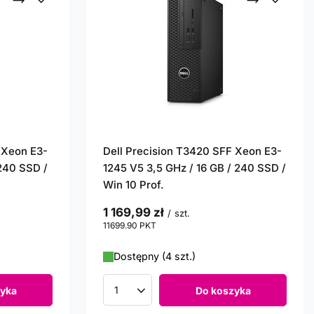
 Xeon E3-
Dell Precision T3420 SFF Xeon E3-
 240 SSD /
1245 V5 3,5 GHz / 16 GB / 240 SSD /
Win 10 Prof.
1 169,99 zł
/
szt.
11699.90
PKT
punktów
Dostępny (4 szt.)
yka
Do koszyka
Ilość produktów