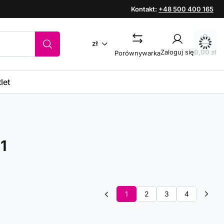
Kontakt:
+48 500 400 165
zł
Zaloguj się
0,00 zł
Porównywarka
let
1
1
2
3
4