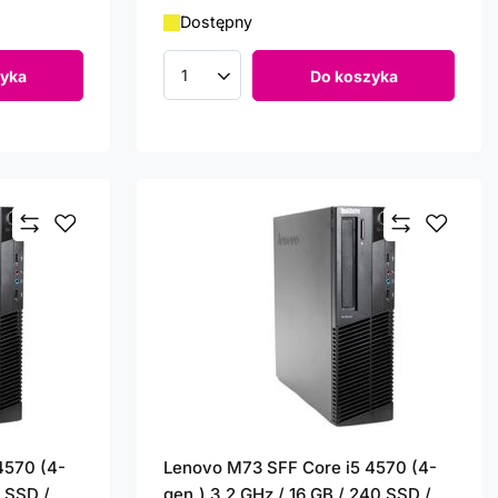
Dostępny
yka
Do koszyka
Ilość produktów
4570 (4-
Lenovo M73 SFF Core i5 4570 (4-
0 SSD /
gen.) 3,2 GHz / 16 GB / 240 SSD /