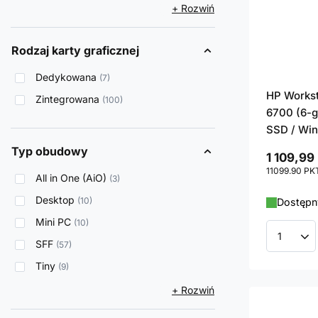
+ Rozwiń
Rodzaj karty graficznej
Dedykowana
7
HP Workst
Zintegrowana
100
6700 (6-g
SSD / Win
Typ obudowy
1 109,99 
11099.90
PK
All in One (AiO)
3
Desktop
10
Dostępny
Mini PC
10
Ilość p
SFF
57
Tiny
9
+ Rozwiń