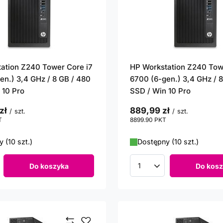
ation Z240 Tower Core i7
HP Workstation Z240 Tow
en.) 3,4 GHz / 8 GB / 480
6700 (6-gen.) 3,4 GHz / 
 10 Pro
SSD / Win 10 Pro
zł
889,99 zł
/
szt.
/
szt.
T
punktów
8899.90
PKT
punktów
 (10 szt.)
Dostępny (10 szt.)
Do koszyka
Do kosz
roduktów
Ilość produktów