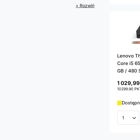
+ Rozwiń
Lenovo T
Core i5 6
GB / 480 
1 029,99
10299.90
PK
Dostępny
Ilość p