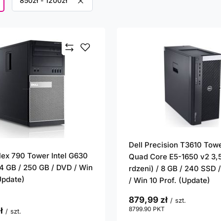
Usuń filtr
850zł - 1200zł
Dell Precision T3610 Tow
plex 790 Tower Intel G630
Quad Core E5-1650 v2 3,
 4 GB / 250 GB / DVD / Win
rdzeni) / 8 GB / 240 SSD
Update)
/ Win 10 Prof. (Update)
879,99 zł
/
szt.
8799.90
PKT
punktów
ł
/
szt.
punktów