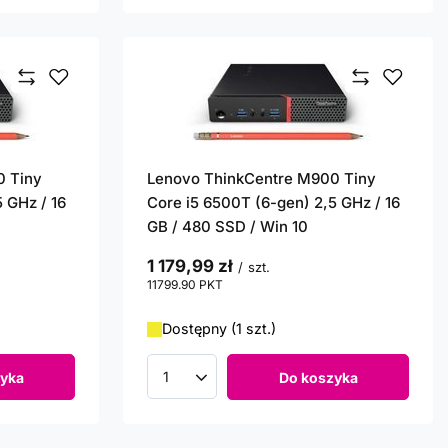
0 Tiny
Lenovo ThinkCentre M900 Tiny
 GHz / 16
Core i5 6500T (6-gen) 2,5 GHz / 16
GB / 480 SSD / Win 10
1 179,99 zł
/
szt.
11799.90
PKT
punktów
Dostępny (1 szt.)
yka
Do koszyka
Ilość produktów