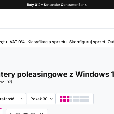
Raty 0% – Santander Consumer Bank.
zętu
VAT 0%
Klasyfikacja sprzętu
Skonfiguruj sprzęt
Out
ery poleasingowe z Windows 1
ów:
107
)
towanie
trafność
Zmień ilość wyświetlanych produktów
Pokaż 30