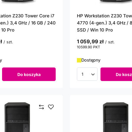
ation Z230 Tower Core i7
HP Workstation Z230 Tow
en.) 3,4 GHz / 16 GB / 240
4770 (4-gen.) 3,4 GHz / 
 10 Pro
SSD / Win 10 Pro
ł
1 059,99 zł
/
szt.
/
szt.
punktów
10599.90
PKT
punktów
y
Dostępny
Do koszyka
Do kosz
roduktów
Ilość produktów