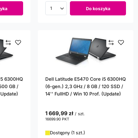
yka
Do koszyka
Ilość produktów
 i5 6300HQ
Dell Latitude E5470 Core i5 6300HQ
 500 GB /
(6-gen.) 2,3 GHz / 8 GB / 120 SSD /
 (Update)
14'' FullHD / Win 10 Prof. (Update)
1 669,99 zł
/
szt.
16699.90
PKT
punktów
Dostępny (1 szt.)