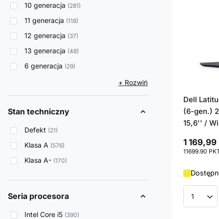
10 generacja
281
11 generacja
118
12 generacja
37
13 generacja
48
6 generacja
29
+ Rozwiń
Dell Lati
Stan techniczny
(6-gen.) 
15,6'' / W
Defekt
21
1 169,99 
Klasa A
576
11699.90
PK
Klasa A-
170
Dostępny
Seria procesora
Ilość p
Intel Core i5
390