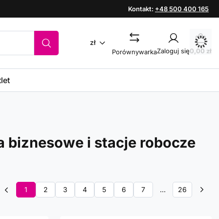
Kontakt:
+48 500 400 165
zł
Zaloguj się
0,00 zł
Porównywarka
let
a biznesowe i stacje robocze
1
2
3
4
5
6
7
...
26