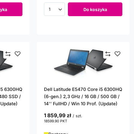
yka
Do koszyka
Ilość produktów
 i5 6300HQ
Dell Latitude E5470 Core i5 6300HQ
 480 SSD /
(6-gen.) 2,3 GHz / 16 GB / 500 GB /
 (Update)
14'' FullHD / Win 10 Prof. (Update)
1 859,99 zł
/
szt.
18599.90
PKT
punktów