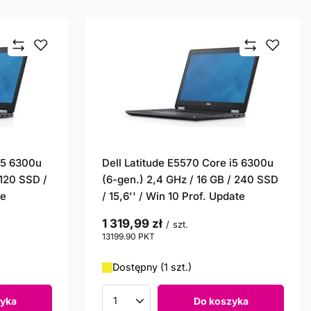
 i5 6300u
Dell Latitude E5570 Core i5 6300u
 120 SSD /
(6-gen.) 2,4 GHz / 16 GB / 240 SSD
te
/ 15,6'' / Win 10 Prof. Update
1 319,99 zł
/
szt.
13199.90
PKT
punktów
Dostępny (1 szt.)
yka
Do koszyka
Ilość produktów