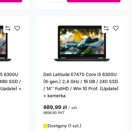
 i5 6300U
Dell Latitude E7470 Core i5 6300U
 480 SSD /
(6-gen.) 2,4 GHz / 16 GB / 240 SSD
 (Update) +
/ 14'' FullHD / Win 10 Prof. (Update)
+ kamerka
989,99 zł
/
szt.
9899.90
PKT
punktów
Dostępny (1 szt.)