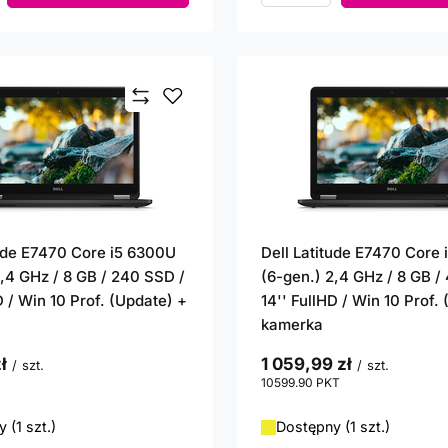
tude E7470 Core i5 6300U
Dell Latitude E7470 Core
2,4 GHz / 8 GB / 240 SSD /
(6-gen.) 2,4 GHz / 8 GB /
D / Win 10 Prof. (Update) +
14'' FullHD / Win 10 Prof.
kamerka
ł
1 059,99 zł
/
szt.
/
szt.
punktów
10599.90
PKT
punktów
 (1 szt.)
Dostępny (1 szt.)