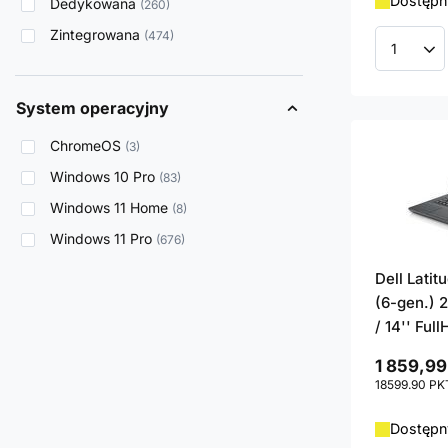
Dostępny
Dedykowana
260
Zintegrowana
474
Ilość p
System operacyjny
ChromeOS
3
Windows 10 Pro
83
Windows 11 Home
8
Windows 11 Pro
676
Dell Lati
(6-gen.) 
/ 14'' Ful
1 859,99
18599.90
PK
Dostępny