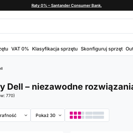
Raty 0% – Santander Consumer Bank.
zętu
VAT 0%
Klasyfikacja sprzętu
Skonfiguruj sprzęt
Out
ll
y Dell – niezawodne rozwiązani
ów:
770
)
towanie
trafność
Zmień ilość wyświetlanych produktów
Pokaż 30