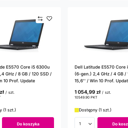
tude E5570 Core i5 6300u
Dell Latitude E5570 Core
,4 GHz / 8 GB / 120 SSD /
(6-gen.) 2,4 GHz / 4 GB /
in 10 Prof. Update
15,6'' / Win 10 Prof. Upda
zł
1 054,99 zł
/
szt.
/
szt.
T
punktów
10549.90
PKT
punktów
 (1 szt.)
Dostępny (1 szt.)
Do koszyka
Do kosz
roduktów
Ilość produktów