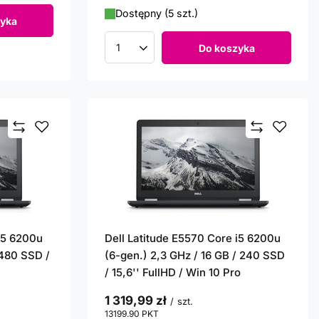
Dostępny (5 szt.)
yka
Do koszyka
Ilość produktów
 i5 6200u
Dell Latitude E5570 Core i5 6200u
 480 SSD /
(6-gen.) 2,3 GHz / 16 GB / 240 SSD
/ 15,6'' FullHD / Win 10 Pro
1 319,99 zł
/
szt.
13199.90
PKT
punktów