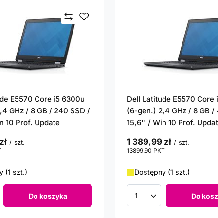
tude E5570 Core i5 6300u
Dell Latitude E5570 Core
2,4 GHz / 8 GB / 240 SSD /
(6-gen.) 2,4 GHz / 8 GB /
in 10 Prof. Update
15,6'' / Win 10 Prof. Upda
zł
1 389,99 zł
/
szt.
/
szt.
T
punktów
13899.90
PKT
punktów
 (1 szt.)
Dostępny (1 szt.)
Do koszyka
Do kosz
roduktów
Ilość produktów