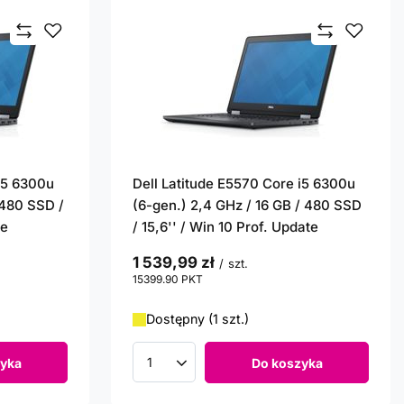
 i5 6300u
Dell Latitude E5570 Core i5 6300u
 480 SSD /
(6-gen.) 2,4 GHz / 16 GB / 480 SSD
te
/ 15,6'' / Win 10 Prof. Update
1 539,99 zł
/
szt.
15399.90
PKT
punktów
Dostępny (1 szt.)
yka
Do koszyka
Ilość produktów