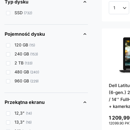
Typ dysku
Ilość p
SSD
732
Pojemność dysku
120 GB
15
240 GB
153
2 TB
133
480 GB
240
960 GB
229
Dell Lati
(6-gen.) 
/ 14'' Ful
Przekątna ekranu
+ kamerk
12,3"
14
1 209,99
13,3"
16
12099.90
PK