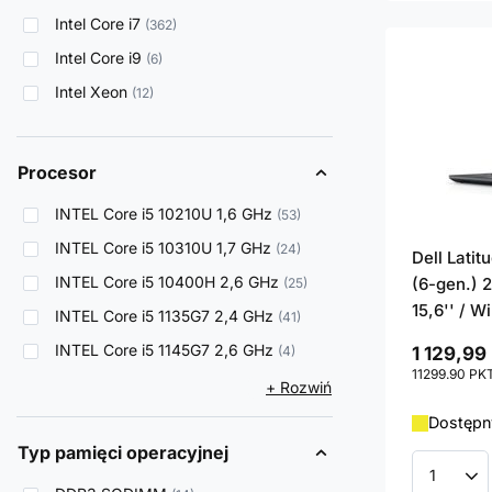
Intel Core i7
362
Intel Core i9
6
Intel Xeon
12
Procesor
INTEL Core i5 10210U 1,6 GHz
53
INTEL Core i5 10310U 1,7 GHz
24
Dell Lati
INTEL Core i5 10400H 2,6 GHz
(6-gen.) 2
25
15,6'' / W
INTEL Core i5 1135G7 2,4 GHz
41
INTEL Core i5 1145G7 2,6 GHz
4
1 129,99 
11299.90
PK
+ Rozwiń
Dostępny
Typ pamięci operacyjnej
Ilość p