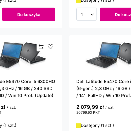
 (1 szt.)
Dostępny (1 szt.)
Do koszyka
Do kosz
roduktów
Ilość produktów
tude E5470 Core i5 6300HQ
Dell Latitude E5470 Core
2,3 GHz / 16 GB / 240 SSD
(6-gen.) 2,3 GHz / 16 GB 
lHD / Win 10 Prof. (Update)
/ 14'' FullHD / Win 10 Prof
 zł
2 079,99 zł
/
szt.
/
szt.
T
punktów
20799.90
PKT
punktów
 (1 szt.)
Dostępny (1 szt.)