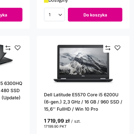
Dostępny
yka
Do koszyka
Ilość produktów
 i5 6300HQ
/ 480 SSD
Dell Latitude E5570 Core i5 6200U
. (Update)
(6-gen.) 2,3 GHz / 16 GB / 960 SSD /
15,6'' FullHD / Win 10 Pro
1 719,99 zł
/
szt.
17199.90
PKT
punktów