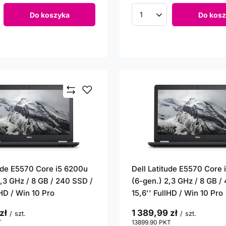
Do koszyka
Do kosz
roduktów
Ilość produktów
tude E5570 Core i5 6200u
Dell Latitude E5570 Core
2,3 GHz / 8 GB / 240 SSD /
(6-gen.) 2,3 GHz / 8 GB /
lHD / Win 10 Pro
15,6'' FullHD / Win 10 Pro
zł
1 389,99 zł
/
szt.
/
szt.
T
punktów
13899.90
PKT
punktów