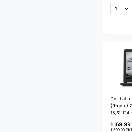
Ilość p
Dell Lati
(6-gen.) 
15,6'' Ful
1 169,99 
11699.90
PK