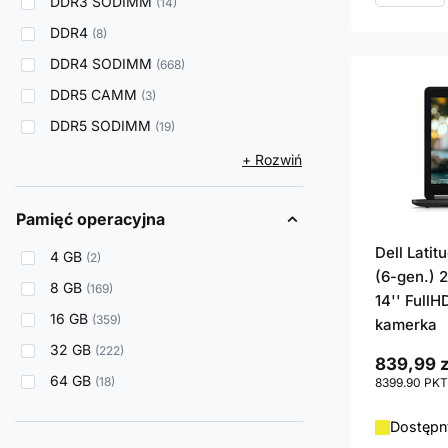
DDR3 SODIMM
14
DDR4
8
DDR4 SODIMM
668
DDR5 CAMM
3
DDR5 SODIMM
19
+ Rozwiń
Pamięć operacyjna
Dell Lati
4 GB
2
(6-gen.) 
8 GB
169
14'' FullH
16 GB
359
kamerka
32 GB
222
839,99 z
64 GB
18
8399.90
PKT
Dostępny