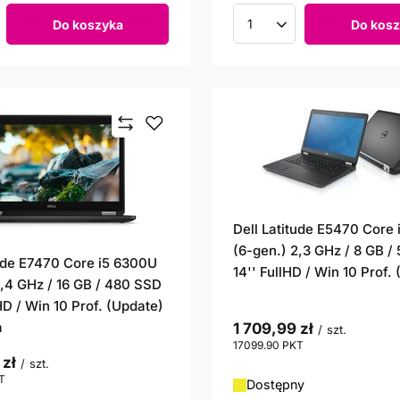
Do koszyka
Do kosz
roduktów
Ilość produktów
Dell Latitude E5470 Core
(6-gen.) 2,3 GHz / 8 GB /
tude E7470 Core i5 6300U
14'' FullHD / Win 10 Prof.
2,4 GHz / 16 GB / 480 SSD
lHD / Win 10 Prof. (Update)
a
1 709,99 zł
/
szt.
17099.90
PKT
punktów
 zł
/
szt.
T
punktów
Dostępny