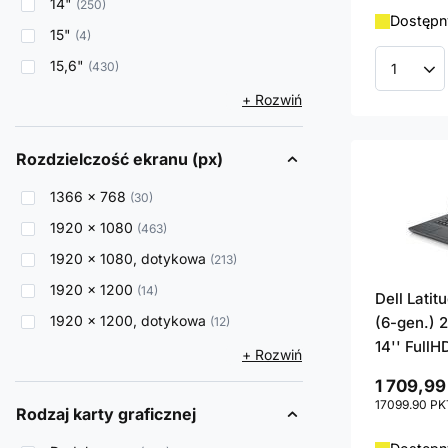
14"
250
Dostępny
15"
4
15,6"
430
Ilość p
+ Rozwiń
Rozdzielczość ekranu (px)
1366 x 768
30
1920 x 1080
463
1920 x 1080, dotykowa
213
1920 x 1200
14
Dell Lati
1920 x 1200, dotykowa
(6-gen.) 
12
14'' FullH
+ Rozwiń
1 709,99
17099.90
PK
Rodzaj karty graficznej