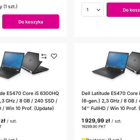
 (1 szt.)
Do kosz
Ilość produktów
Do koszyka
roduktów
tude E5470 Core i5 6300HQ
Dell Latitude E5470 Core
2,3 GHz / 8 GB / 240 SSD /
(6-gen.) 2,3 GHz / 8 GB /
D / Win 10 Prof. (Update)
14'' FullHD / Win 10 Prof.
 zł
1 929,99 zł
/
szt.
/
szt.
T
punktów
19299.90
PKT
punktów