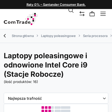
Raty 0% – Santander Consumer Bank.
Strona główna
Laptopy poleasingowe
Seria procesora
Laptopy poleasingowe i
odnowione Intel Core i9
(Stacje Robocze)
(ilość produktów:
16
)
Zmień sortowanie
Najlepsza trafność