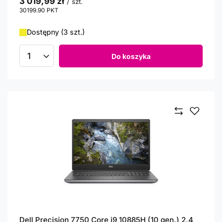
3 019,99 zł
/
szt.
30199.90
PKT
punktów
Dostępny (3 szt.)
Do koszyka
Ilość produktów
Dell Precision 7750 Core i9 10885H (10 gen.) 2,4