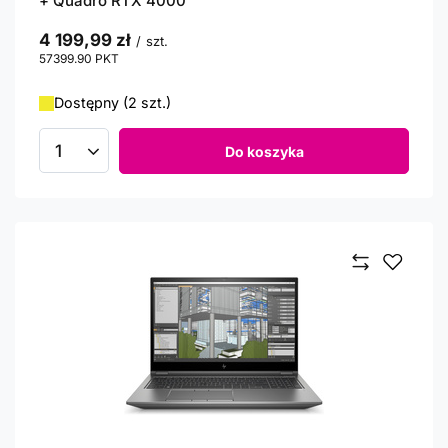
+ Quadro RTX 4000
4 199,99 zł
/
szt.
57399.90
PKT
punktów
Dostępny (2 szt.)
Do koszyka
Ilość produktów