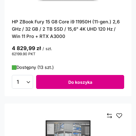
HP ZBook Fury 15 G8 Core i9 11950H (11-gen.) 2,6
GHz / 32 GB / 2 TB SSD / 15,6" 4K UHD 120 Hz /
Win 11 Pro + RTX A3000
4 829,99 zł
/
szt.
62199.90
PKT
punktów
Dostępny (13 szt.)
Do koszyka
Ilość produktów