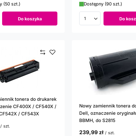
 (50 szt.)
Dostępny (90 szt.)
Do koszyka
Do kosz
roduktów
Ilość produktów
ennik tonera do drukarek
Nowy zamiennik tonera d
zenie CF400X / CF540X /
Dell, oznaczenie oryginał
 CF542X / CF543X
BBMH, do S2815
/
szt.
unktów
239,99 zł
/
szt.