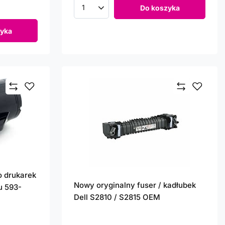
Do koszyka
Ilość produktów
yka
o drukarek
Nowy oryginalny fuser / kadłubek
u 593-
Dell S2810 / S2815 OEM