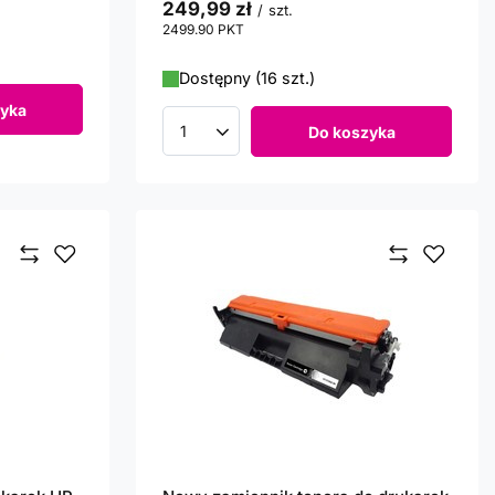
249,99 zł
/
szt.
2499.90
PKT
punktów
Dostępny (16 szt.)
yka
Do koszyka
Ilość produktów