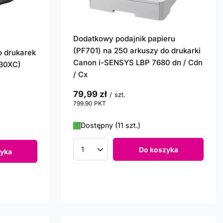
Dodatkowy podajnik papieru
(PF701) na 250 arkuszy do drukarki
o drukarek
Canon i-SENSYS LBP 7680 dn / Cdn
230XC)
/ Cx
79,99 zł
/
szt.
799.90
PKT
punktów
Dostępny (11 szt.)
Do koszyka
yka
Ilość produktów