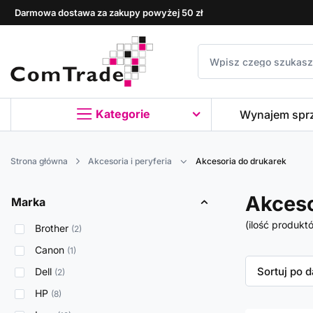
Darmowa dostawa za zakupy powyżej 50 zł
Kategorie
Wynajem spr
Strona główna
Akcesoria i peryferia
Akcesoria do drukarek
Akceso
Marka
(ilość produkt
Brother
2
Canon
1
Zmień sor
Sortuj po 
Dell
2
HP
8