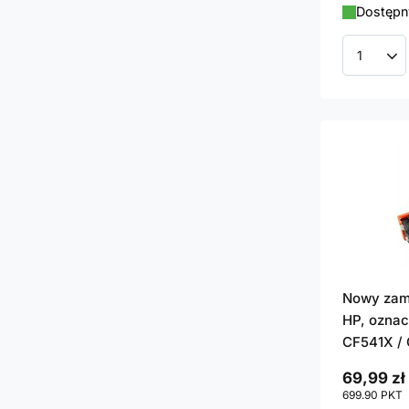
Dostępny
Ilość p
Nowy zami
HP, oznac
CF541X /
69,99 zł
699.90
PKT
p