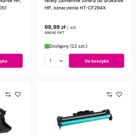
karek HP,
Nowy zamiennik tonera do drukarek
051
HP, oznaczenie HT-CF294X
69,99 zł
/
szt.
699.90
PKT
punktów
Dostępny (22 szt.)
yka
Do koszyka
Ilość produktów