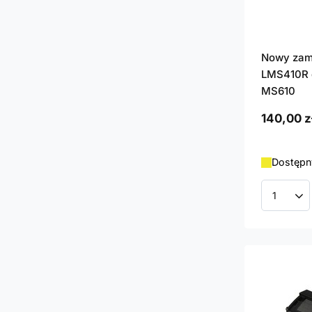
Nowy zam
LMS410R d
MS610
140,00 z
Dostępny
Ilość p