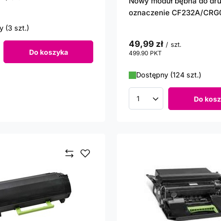
Nowy moduł bębna do dru
punktów
oznaczenie CF232A/CRG
 (3 szt.)
49,99 zł
/
szt.
Do koszyka
499.90
PKT
punktów
roduktów
Dostępny (124 szt.)
Do kosz
Ilość produktów