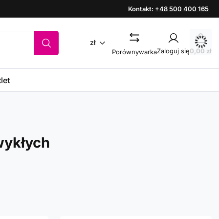
Kontakt:
+48 500 400 165
zł
Zaloguj się
0,00 zł
Porównywarka
let
wykłych