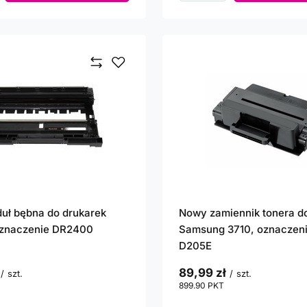
uł bębna do drukarek
Nowy zamiennik tonera d
oznaczenie DR2400
Samsung 3710, oznaczen
D205E
89,99 zł
/
szt.
/
szt.
unktów
899.90
PKT
punktów