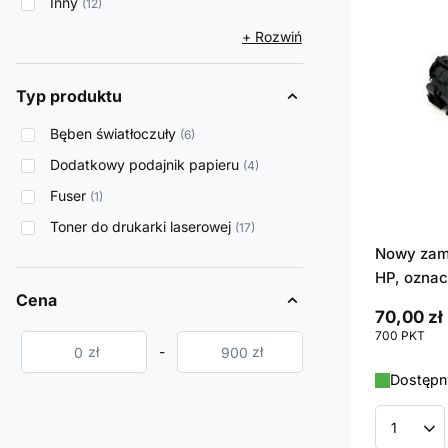
Inny
12
+ Rozwiń
Typ produktu
Bęben światłoczuły
6
Dodatkowy podajnik papieru
4
Fuser
1
Toner do drukarki laserowej
17
Nowy zami
HP, ozna
Cena
70,00 zł
700
PKT
pun
zł
-
zł
Dostępny
Ilość p