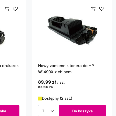
o drukarek
Nowy zamiennik tonera do HP
W1490X z chipem
89,99 zł
/
szt.
899.90
PKT
punktów
Dostępny (2 szt.)
yka
Do koszyka
Ilość produktów