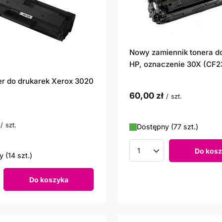
Nowy zamiennik tonera d
HP, oznaczenie 30X (CF
r do drukarek Xerox 3020
60,00 zł
/
szt.
/
szt.
Dostępny (77 szt.)
unktów
Do kosz
Ilość produktów
 (14 szt.)
Do koszyka
roduktów