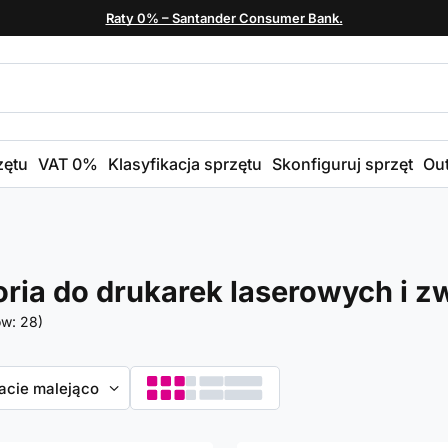
Raty 0% – Santander Consumer Bank.
zętu
VAT 0%
Klasyfikacja sprzętu
Skonfiguruj sprzęt
Out
ria do drukarek laserowych i z
ów:
28
)
towanie
dacie malejąco