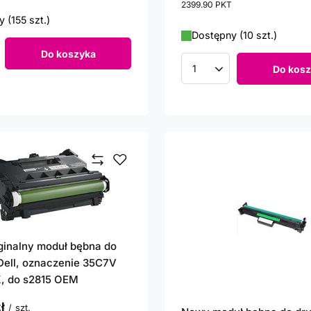
2399.90
PKT
punktów
 (155 szt.)
Dostępny (10 szt.)
Do koszyka
roduktów
Do kosz
Ilość produktów
inalny moduł bębna do
Dell, oznaczenie 35C7V
, do s2815 OEM
ł
/
szt.