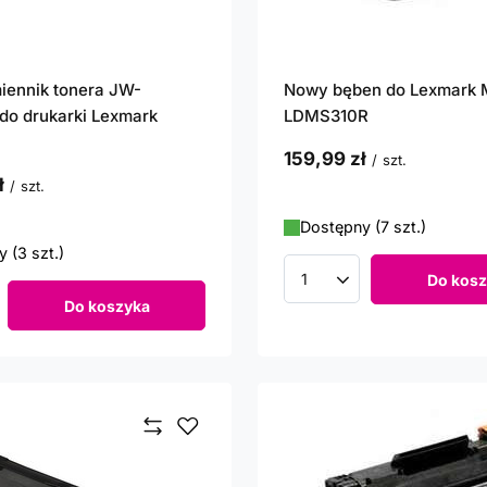
iennik tonera JW-
Nowy bęben do Lexmark
o drukarki Lexmark
LDMS310R
159,99 zł
/
szt.
ł
/
szt.
Dostępny (7 szt.)
 (3 szt.)
Do kosz
Ilość produktów
Do koszyka
roduktów