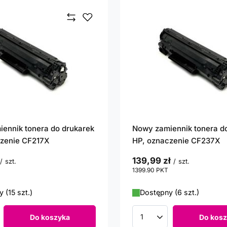
ennik tonera do drukarek
Nowy zamiennik tonera d
czenie CF217X
HP, oznaczenie CF237X
139,99 zł
/
szt.
/
szt.
któw
1399.90
PKT
punktów
 (15 szt.)
Dostępny (6 szt.)
Do koszyka
Do kosz
roduktów
Ilość produktów