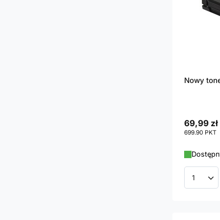
Nowy tone
69,99 zł
699.90
PKT
p
Dostępny
Ilość p