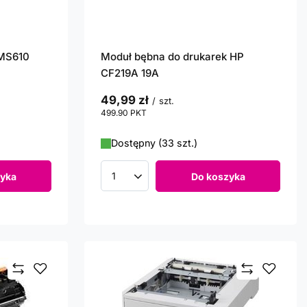
 MS610
Moduł bębna do drukarek HP
CF219A 19A
49,99 zł
/
szt.
499.90
PKT
punktów
Dostępny (33 szt.)
yka
Do koszyka
Ilość produktów