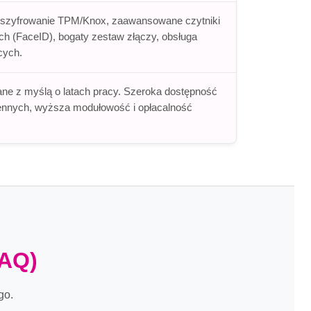
zyfrowanie TPM/Knox, zaawansowane czytniki
nych (FaceID), bogaty zestaw złączy, obsługa
cych.
ne z myślą o latach pracy. Szeroka dostępność
ennych, wyższa modułowość i opłacalność
FAQ)
go.