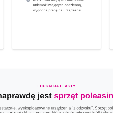
uniemożliwiających codzienną,
wygodną pracę na urządzeniu.
EDUKACJA I FAKTY
naprawdę jest
sprzęt poleas
zestarzałe, wyeksploatowane urządzenia "z odzysku". Sprzęt po
 urządzenia klasy premium, które zakończyły swój krótki okre