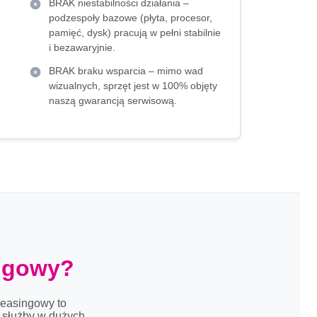
BRAK niestabilności działania –
podzespoły bazowe (płyta, procesor,
pamięć, dysk) pracują w pełni stabilnie
i bezawaryjnie.
BRAK braku wsparcia – mimo wad
wizualnych, sprzęt jest w 100% objęty
naszą gwarancją serwisową.
ingowy?
leasingowy to
s służby w dużych