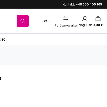
Kontakt:
+48 500 400 165
zł
Zaloguj się
0,00 zł
Porównywarka
let
e