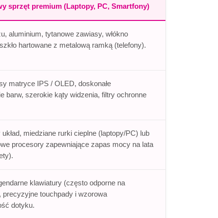
y sprzęt premium (Laptopy, PC, Smartfony)
u, aluminium, tytanowe zawiasy, włókno
szkło hartowane z metalową ramką (telefony).
asy matryce IPS / OLED, doskonałe
 barw, szerokie kąty widzenia, filtry ochronne
układ, miedziane rurki cieplne (laptopy/PC) lub
owe procesory zapewniające zapas mocy na lata
ety).
endarne klawiatury (często odporne na
, precyzyjne touchpady i wzorowa
ść dotyku.