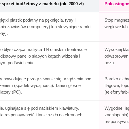
sprzęt budżetowy z marketu (ok. 2000 zł)
Poleasingow
giętki plastik podatny na pęknięcia, rysy i
Stop magnez
nia zawiasów (komputery) lub skrzypiące ramki
węglowe lub 
ony).
o błyszcząca matryca TN o niskim kontraście
Wysokiej kl
udżetowy panel o słabych kątach widzenia i
odwzorowanie
ym podświetleniu.
oczu.
y powodujące przegrzewanie się urządzenia pod
Bardzo cichy 
żeniem (spadek wydajności). Tanie i głośne
flagowe, top
latory (PC).
(telefony/tabl
ie, uginające się pod naciskiem klawiatury.
Wygodne, leg
ia responsywność i tanie szkło na ekranach.
zachlapania)
responsywno