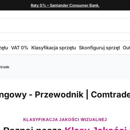
Raty 0% – Santander Consumer Bank.
zętu
VAT 0%
Klasyfikacja sprzętu
Skonfiguruj sprzęt
Out
mtrade
singowy - Przewodnik | Comtrad
KLASYFIKACJA JAKOŚCI WIZUALNEJ