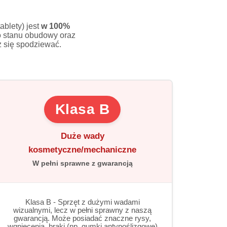
ablety) jest
w 100%
go stanu obudowy oraz
z się spodziewać.
Klasa B
Duże wady
kosmetyczne/mechaniczne
W pełni sprawne z gwarancją
Klasa B - Sprzęt z dużymi wadami
wizualnymi, lecz w pełni sprawny z naszą
gwarancją. Może posiadać znaczne rysy,
wgniecenia, braki (np. gumki antypoślizgowe)