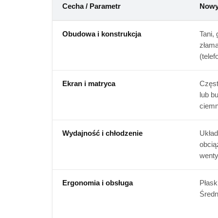
Cecha / Parametr
Nowy 
Obudowa i konstrukcja
Tani, 
złama
(telef
Ekran i matryca
Częst
lub b
ciemn
Wydajność i chłodzenie
Układ
obcią
wenty
Ergonomia i obsługa
Płask
Średn