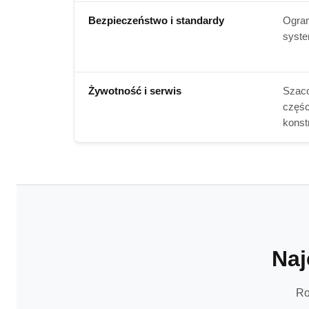
Bezpieczeństwo i standardy
Ogran
syste
Żywotność i serwis
Szaco
częśc
konst
Naj
Ro