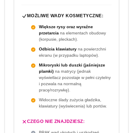
MOŻLIWE WADY KOSMETYCZNE:
Większe rysy oraz wyraźne
przetarcia
na elementach obudowy
(korpusie, pleckach).
Odbicia klawiatury
na powierzchni
ekranu (w przypadku laptopów).
Mikroryski lub duszki (jaśniejsze
plamki)
na matrycy (jednak
wyświetlacz pozostaje w pełni czytelny
i pozwala na normalną
pracę/rozrywkę).
Widoczne ślady zużycia gładzika,
klawiatury (wyświecenia) lub portów.
CZEGO NIE ZNAJDZIESZ:
BRAK wad ukrytych i uszkodzeń