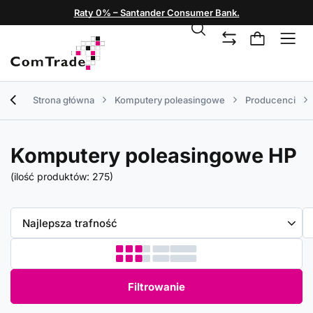
Raty 0% – Santander Consumer Bank.
Strona główna
Komputery poleasingowe
Producenci
Komputery poleasingowe HP
(ilość produktów:
275
)
Zmień sortowanie
Najlepsza trafność
Filtrowanie