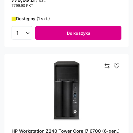
779,99 zł
/
szt.
7799.90
PKT
punktów
Dostępny (1 szt.)
Do koszyka
Ilość produktów
HP Workstation Z240 Tower Core i7 6700 (6-gen.)