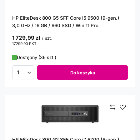
HP EliteDesk 800 G5 SFF Core i5 9500 (9-gen.)
3,0 GHz / 16 GB / 960 SSD / Win 11 Pro
1 729,99 zł
/
szt.
17299.90
PKT
punktów
Dostępny (36 szt.)
Do koszyka
Ilość produktów
HP EliteDesk 800 G2 SFF Core i7 6700 (6-gen.)