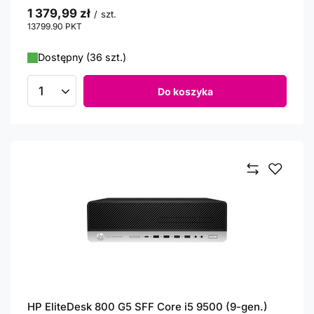
1 379,99 zł
/
szt.
13799.90
PKT
punktów
Dostępny (36 szt.)
Do koszyka
Ilość produktów
HP EliteDesk 800 G5 SFF Core i5 9500 (9-gen.)