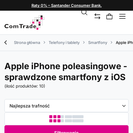
Raty 0% – Santander Consumer Bank.
Strona główna
Telefony i tablety
Smartfony
Apple iP
Apple iPhone poleasingowe -
sprawdzone smartfony z iOS
(ilość produktów:
10
)
Zmień sortowanie
Najlepsza trafność
Filtrowanie