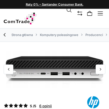
Raty 0% – Santander Consumer Bank.
Strona główna
Komputery poleasingowe
Producenci
6 opinii
5 /5