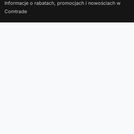
Informacje o rabatach, promocjach i nowościach w
Comtrade
Podaj swój adres e-mail
Wyrażam zgodę na przetwarzanie moich danych osobowych
(adres e-mail) na potrzeby wysyłki newslettera z informacją
handlową (marketing). Więcej w
polityce prywatności
.
Zapisz się
Zamówienia
Status zamówienia
Śledzenie przesyłki
Chcę zareklamować produkt