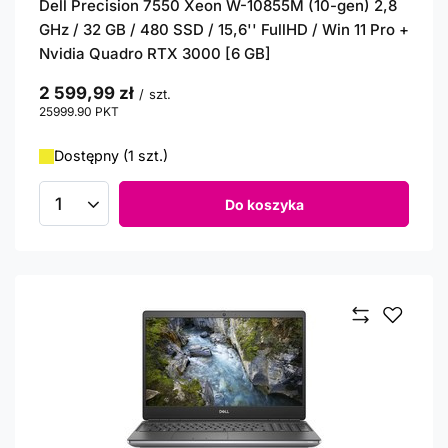
Dell Precision 7550 Xeon W-10855M (10-gen) 2,8
GHz / 32 GB / 480 SSD / 15,6'' FullHD / Win 11 Pro +
Nvidia Quadro RTX 3000 [6 GB]
2 599,99 zł
/
szt.
25999.90
PKT
punktów
Dostępny (1 szt.)
Do koszyka
Ilość produktów