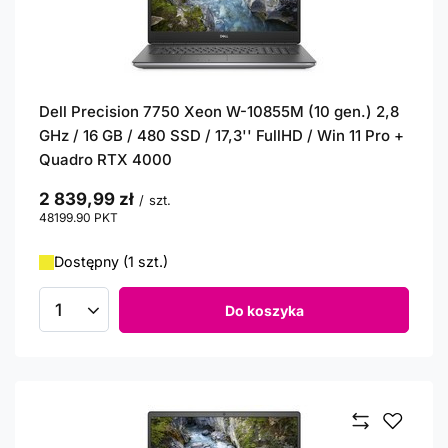
Dell Precision 7750 Xeon W-10855M (10 gen.) 2,8
GHz / 16 GB / 480 SSD / 17,3'' FullHD / Win 11 Pro +
Quadro RTX 4000
2 839,99 zł
/
szt.
48199.90
PKT
punktów
Dostępny (1 szt.)
Do koszyka
Ilość produktów