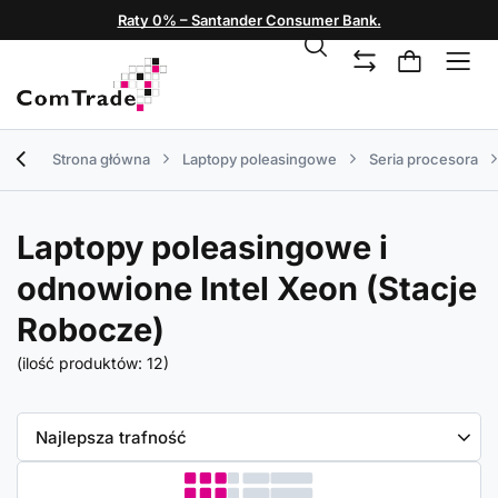
Raty 0% – Santander Consumer Bank.
Strona główna
Laptopy poleasingowe
Seria procesora
Laptopy poleasingowe i
odnowione Intel Xeon (Stacje
Robocze)
(ilość produktów:
12
)
Zmień sortowanie
Najlepsza trafność