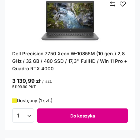
Dell Precision 7750 Xeon W-10855M (10 gen.) 2,8
GHz / 32 GB / 480 SSD / 17,3'' FullHD / Win 11 Pro +
Quadro RTX 4000
3 139,99 zł
/
szt.
51199.90
PKT
punktów
Dostępny (1 szt.)
Do koszyka
Ilość produktów