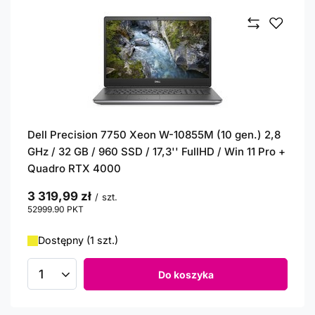
Dell Precision 7750 Xeon W-10855M (10 gen.) 2,8
GHz / 32 GB / 960 SSD / 17,3'' FullHD / Win 11 Pro +
Quadro RTX 4000
3 319,99 zł
/
szt.
52999.90
PKT
punktów
Dostępny (1 szt.)
Do koszyka
Ilość produktów