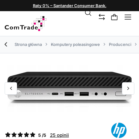
Raty 0% – Santander Consumer Bank.
Strona główna
Komputery poleasingowe
Producenci
25 opinii
5 /5